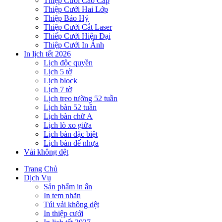
Thiệp Cưới Cao Cấp
Thiệp Cưới Hai Lớp
Thiệp Báo Hỷ
Thiệp Cưới Cắt Laser
Thiếp Cưới Hiện Đại
Thiệp Cưới In Ảnh
In lịch tết 2026
Lịch độc quyền
Lịch 5 tờ
Lịch block
Lịch 7 tờ
Lịch treo tường 52 tuần
Lịch bàn 52 tuần
Lịch bàn chữ A
Lịch lò xo giữa
Lịch bàn đặc biệt
Lịch bàn đế nhựa
Vải không dệt
Trang Chủ
Dịch Vụ
Sản phẩm in ấn
In tem nhãn
Túi vải không dệt
In thiệp cưới