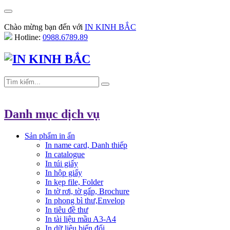
Chào mừng bạn đến với
IN KINH BẮC
Hotline:
0988.6789.89
Danh mục dịch vụ
Sản phẩm in ấn
In name card, Danh thiếp
In catalogue
In túi giấy
In hộp giấy
In kẹp file, Folder
In tờ rơi, tờ gấp, Brochure
In phong bì thư,Envelop
In tiêu đề thư
In tài liệu mầu A3-A4
In dữ liệu biến đổi