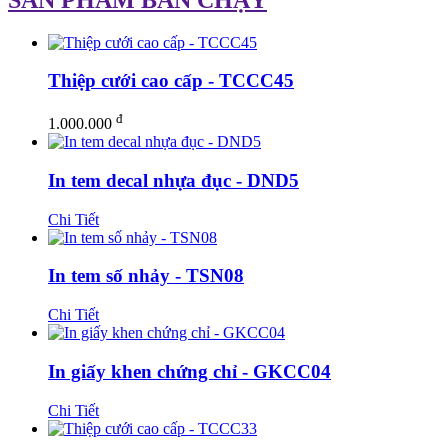
Thiệp cưới cao cấp - TCCC45
đ
1.000.000
In tem decal nhựa đục - DND5
Chi Tiết
In tem số nhảy - TSN08
Chi Tiết
In giấy khen chứng chỉ - GKCC04
Chi Tiết