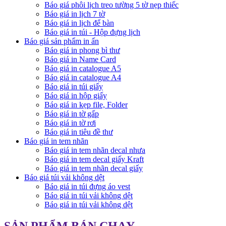
Báo giá phôi lịch treo tường 5 tờ nẹp thiếc
Báo giá in lịch 7 tờ
Báo giá in lịch để bàn
Báo giá in túi - Hộp đựng lịch
Báo giá sản phẩm in ấn
Báo giá in phong bì thư
Báo giá in Name Card
Báo giá in catalogue A5
Báo giá in catalogue A4
Báo giá in túi giấy
Báo giá in hộp giấy
Báo giá in kẹp file, Folder
Báo giá in tờ gấp
Báo giá in tờ rơi
Báo giá in tiêu đề thư
Báo giá in tem nhãn
Báo giá in tem nhãn decal nhưa
Báo giá in tem decal giấy Kraft
Báo giá in tem nhãn decal giấy
Báo giá túi vải không dệt
Báo giá in túi đựng áo vest
Báo giá in túi vải không dệt
Báo giá in túi vải không dệt
SẢN PHẨM BÁN CHẠY