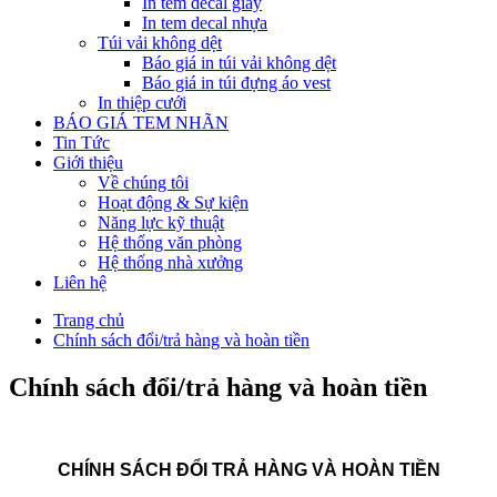
In tem decal giấy
In tem decal nhựa
Túi vải không dệt
Báo giá in túi vải không dệt
Báo giá in túi đựng áo vest
In thiệp cưới
BÁO GIÁ TEM NHÃN
Tin Tức
Giới thiệu
Về chúng tôi
Hoạt động & Sự kiện
Năng lực kỹ thuật
Hệ thống văn phòng
Hệ thống nhà xưởng
Liên hệ
Trang chủ
Chính sách đổi/trả hàng và hoàn tiền
Chính sách đổi/trả hàng và hoàn tiền
CHÍNH SÁCH ĐỔI TRẢ HÀNG VÀ HOÀN TIỀN