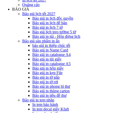
In lịch tết 2027
Quảng cáo
BÁO GIÁ
Báo giá lịch tết 2027
Báo giá in lịch độc quyền
Báo giá in lịch để bàn
Báo giá in lịch 7 tờ
Báo giá lịch treo tường 5 tờ
Báo giá in túi - Hộp đựng lịch
Báo giá sản phẩm in ấn
báo giá in thiệp chúc tết
Báo giá in Name Card
Báo giá in catalogue A4
Báo giá in túi giấy
Báo giá in catalogue A5
Báo giá in hộp giấy
Báo giá in kẹp File
Báo giá in tờ gấp
Báo giá in tờ rơi
Báo giá in phong bì thư
Báo giá in thùng carton
Báo giá in tiêu đề thư
Báo giá in tem nhãn
In tem bảo hành
In tem decal giấy Kfaft