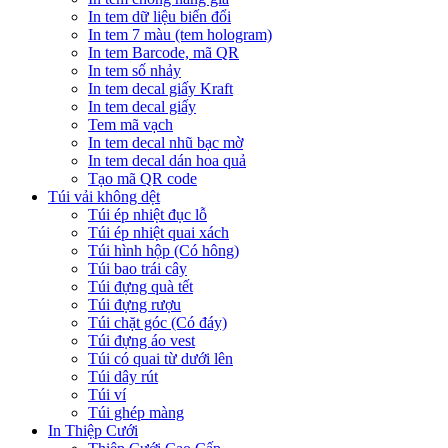
In tem dữ liệu biến đổi
In tem 7 màu (tem hologram)
In tem Barcode, mã QR
In tem số nhảy
In tem decal giấy Kraft
In tem decal giấy
Tem mã vạch
In tem decal nhũ bạc mờ
In tem decal dán hoa quả
Tạo mã QR code
Túi vải không dệt
Túi ép nhiệt đục lỗ
Túi ép nhiệt quai xách
Túi hình hộp (Có hông)
Túi bao trái cây
Túi đựng quà tết
Túi đựng rượu
Túi chặt góc (Có đáy)
Túi đựng áo vest
Túi có quai từ dưới lên
Túi dây rút
Túi ví
Túi ghép màng
In Thiệp Cưới