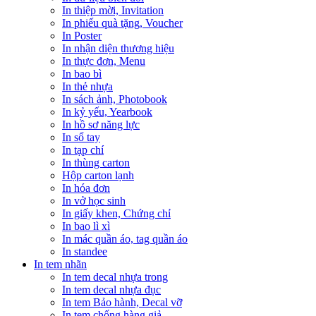
In thiệp mời, Invitation
In phiếu quà tặng, Voucher
In Poster
In nhận diện thương hiệu
In thực đơn, Menu
In bao bì
In thẻ nhựa
In sách ảnh, Photobook
In kỷ yếu, Yearbook
In hồ sơ năng lực
In sổ tay
In tạp chí
In thùng carton
Hộp carton lạnh
In hóa đơn
In vở học sinh
In giấy khen, Chứng chỉ
In bao lì xì
In mác quần áo, tag quần áo
In standee
In tem nhãn
In tem decal nhựa trong
In tem decal nhựa đục
In tem Bảo hành, Decal vỡ
In tem chống hàng giả