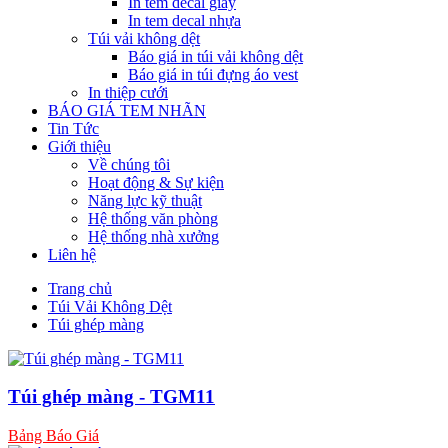
In tem decal giấy
In tem decal nhựa
Túi vải không dệt
Báo giá in túi vải không dệt
Báo giá in túi đựng áo vest
In thiệp cưới
BÁO GIÁ TEM NHÃN
Tin Tức
Giới thiệu
Về chúng tôi
Hoạt động & Sự kiện
Năng lực kỹ thuật
Hệ thống văn phòng
Hệ thống nhà xưởng
Liên hệ
Trang chủ
Túi Vải Không Dệt
Túi ghép màng
Túi ghép màng - TGM11
Bảng Báo Giá