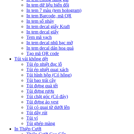
In tem dữ liệu biến đổi
In tem 7 màu (tem hologram)
In tem Barcode, mã QR
In tem số nhảy
In tem decal giấy Kraft
In tem decal giấy
Tem mã vạch
In tem decal nhũ bạc mờ
In tem decal dán hoa quả
Tạo mã QR code
Túi vải không dệt
Túi ép nhiệt đục lỗ
Túi ép nhiệt quai xách
Túi hình hộp (Có hông)
Túi bao trái cây
Túi đựng quà tết
Túi đựng rượu
Túi chặt góc (Có đáy)
Túi đựng áo vest
Túi có quai từ dưới lên
Túi dây rút
Túi ví
Túi ghép màng
In Thiệp Cưới