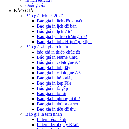
In lịch tết 2027
Quảng cáo
BÁO GIÁ
Báo giá lịch tết 2027
Báo giá in lịch độc quyền
Báo giá in lịch để bàn
Báo giá in lịch 7 tờ
Báo giá lịch treo tường 5 tờ
Báo giá in túi - Hộp đựng lịch
Báo giá sản phẩm in ấn
báo giá in thiệp chúc tết
Báo giá in Name Card
Báo giá in catalogue A4
Báo giá in túi giấy
Báo giá in catalogue A5
Báo giá in hộp giấy
Báo giá in kẹp File
Báo giá in tờ gấp
Báo giá in tờ rơi
Báo giá in phong bì thư
Báo giá in thùng carton
Báo giá in tiêu đề thư
Báo giá in tem nhãn
In tem bảo hành
In tem decal giấy Kfaft