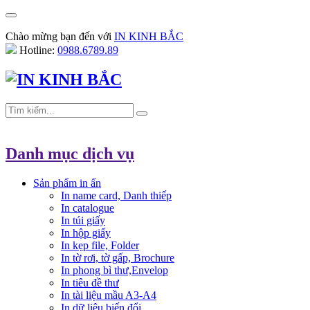
Chào mừng bạn đến với
IN KINH BẮC
Hotline:
0988.6789.89
Danh mục dịch vụ
Sản phẩm in ấn
In name card, Danh thiếp
In catalogue
In túi giấy
In hộp giấy
In kẹp file, Folder
In tờ rơi, tờ gấp, Brochure
In phong bì thư,Envelop
In tiêu đề thư
In tài liệu mầu A3-A4
In dữ liệu biến đổi