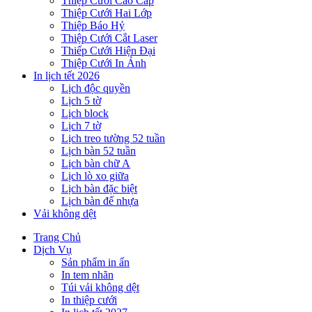
Thiệp Cưới Cao Cấp
Thiệp Cưới Hai Lớp
Thiệp Báo Hỷ
Thiệp Cưới Cắt Laser
Thiếp Cưới Hiện Đại
Thiệp Cưới In Ảnh
In lịch tết 2026
Lịch độc quyền
Lịch 5 tờ
Lịch block
Lịch 7 tờ
Lịch treo tường 52 tuần
Lịch bàn 52 tuần
Lịch bàn chữ A
Lịch lò xo giữa
Lịch bàn đặc biệt
Lịch bàn đế nhựa
Vải không dệt
Trang Chủ
Dịch Vụ
Sản phẩm in ấn
In tem nhãn
Túi vải không dệt
In thiệp cưới