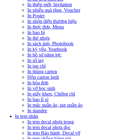
In thiệp mời, Invitation
In phiếu quà tặng, Voucher
In Poster
In nhận diện thương hiệu
In thực đơn, Menu
In bao bì
In thẻ nhựa
In sách ảnh, Photobook
In kỷ yếu, Yearbook
In hồ sơ năng lực
In sổ tay
In tạp chí
In thùng carton
Hộp carton lạnh
In hóa đơn
In vở học sinh
In giấy khen, Chứng chỉ
In bao lì xì
In mác quần áo, tag quần áo
In standee
In tem nhãn
In tem decal nhựa trong
In tem decal nhựa đục
In tem Bảo hành, Decal vỡ
In tem chống hàng giả