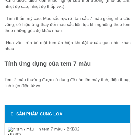
-Chịu được điều kiện khắc nghiệt của môi trường (như độ ẩm,
nhiệt độ cao, nhiệt độ thấp.vv..).
-Tính thẩm mỹ cao: Màu sắc rực rỡ, tán sắc 7 màu giống như cầu
vồng, có hiệu ứng thay đổi màu sắc liên tục khi nghiêng theo tem
theo những góc độ khác nhau.
-Hoa văn trên bề mặt tem ẩn hiện khi đặt ở các góc nhìn khác
nhau.
Tính ứng dụng của tem 7 màu
Tem 7 màu thường được sử dụng để dán lên máy tính, điện thoại,
linh kiện điện tử.vv..
SẢN PHẨM CÙNG LOẠI
In tem 7 màu - BKB02