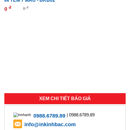
IN TEM 7 MÀU - BKB02
đ
đ
0
0
XEM CHI TIẾT BÁO GIÁ
| 0988.6789.89
0988.6789.89
info@inkinhbac.com