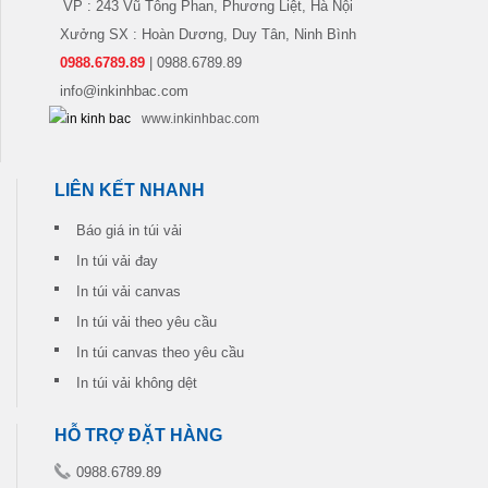
VP : 243 Vũ Tông Phan, Phương Liệt, Hà Nội
Xưởng SX : Hoàn Dương, Duy Tân, Ninh Bình
0988.6789.89
| 0988.6789.89
info@inkinhbac.com
www.inkinhbac.com
LIÊN KẾT NHANH
Báo giá in túi vải
In túi vải đay
In túi vải canvas
In túi vải theo yêu cầu
In túi canvas theo yêu cầu
In túi vải không dệt
HỖ TRỢ ĐẶT HÀNG
0988.6789.89