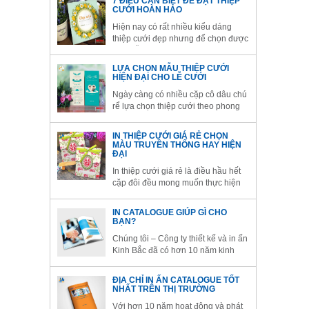
7 ĐIỀU CẦN BIẾT ĐỂ ĐẶT THIỆP
trở lên ấn tượng
CƯỚI HOÀN HẢO
Hiện nay có rất nhiều kiểu dáng
thiệp cưới đẹp nhưng để chọn được
một mẫu thiệp ưng ý, phù hợp với
cả ngân sách và sở thích, các đôi
LỰA CHỌN MẪU THIỆP CƯỚI
uyên ương
HIỆN ĐẠI CHO LỄ CƯỚI
Ngày càng có nhiều cặp cô dâu chú
rể lựa chọn thiệp cưới theo phong
cách hiện đại và đơn giản để ghi
dấu hạnh phúc ngày trọng đại của
IN THIỆP CƯỚI GIÁ RẺ CHỌN
cuộc đời mình.
MÀU TRUYỀN THỐNG HAY HIỆN
ĐẠI
In thiệp cưới giá rẻ là điều hầu hết
cặp đôi đều mong muốn thực hiện
cho đám cưới của mình để có thể
tiết kiệm việc chi tiêu cho việc chuẩn
IN CATALOGUE GIÚP GÌ CHO
bị đám cưới.
BẠN?
Chúng tôi – Công ty thiết kế và in ấn
Kinh Bắc đã có hơn 10 năm kinh
nghiệm trong lĩnh vực này do đó
chúng tôi chắc chắn sẽ đáp ứng tốt
ĐỊA CHỈ IN ẤN CATALOGUE TỐT
nhất yêu cầu thiết kế catalogue và in
NHẤT TRÊN THỊ TRƯỜNG
ấn catalogue từ phía khách hàng.
Với hơn 10 năm hoạt động và phát