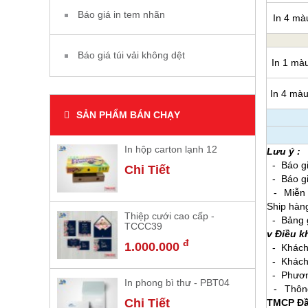
Báo giá in tem nhãn
In 4 mà
Báo giá túi vải không dệt
In 1 màu
In 4 màu
SẢN PHẨM BÁN CHẠY
In hộp carton lạnh 12
Lưu ý :
- Báo gi
Chi Tiết
- Bá
- Miễn p
Ship hàn
Thiệp cưới cao cấp -
- Bảng gi
TCCC39
v Điều k
đ
1.000.000
- Khách 
- Khách h
- Phương
In phong bì thư - PBT04
- Thông
Chi Tiết
TMCP Đầu