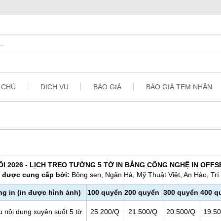
 CHỦ
DỊCH VỤ
BÁO GIÁ
BÁO GIÁ TEM NHÃN
ÔI 2026 - LỊCH TREO TƯỜNG 5 TỜ IN BẰNG CÔNG NGHỆ IN OFFS
h được cung cấp bởi:
Bông sen, Ngân Hà, Mỹ Thuật Việt, An Hảo, Trí
ng in (in được hình ảnh)
100 quyển
200 quyển
300 quyển
400 q
u nội dung xuyên suốt 5 tờ
25.200/Q
21.500/Q
20.500/Q
19.5