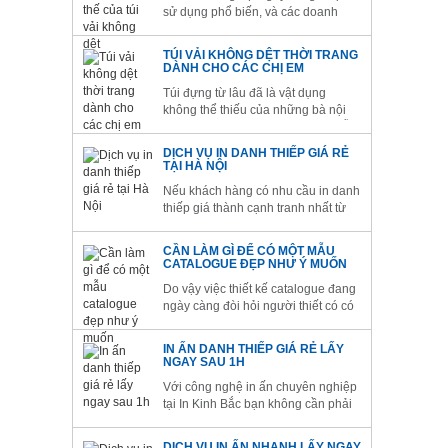
sử dụng phổ biến, và các doanh
nghiệp như cửa hàng hóa, siêu thị,
cửa hàng hóa ...cũng đang hướng
TÚI VẢI KHÔNG DỆT THỜI TRANG
tới sử dụng sản phẩm này. Túi vải
DÀNH CHO CÁC CHỊ EM
không dệt là sản phẩm thân thiện
Túi đựng từ lâu đã là vật dụng
nhất với môi trường và là sản...
không thể thiếu của những bà nội
trợ, những tín đồ shopping hay mỗi
khi có dịp tặng quà một ai đó. Sự ra
DỊCH VỤ IN DANH THIẾP GIÁ RẺ
đời của các chất liệu thân thiện môi
TẠI HÀ NỘI
trường trong đó có vải không dệt đã
Nếu khách hàng có nhu cầu in danh
dần thay thế...
thiếp giá thành cạnh tranh nhất từ
chúng tôi, hãy gửi mail hoặc gọi
điện cho chúng tôi càng sớm càng
CẦN LÀM GÌ ĐỂ CÓ MỘT MẪU
tốt để chúng tôi phục vụ quý khách
CATALOGUE ĐẸP NHƯ Ý MUỐN
được tốt nhất.
Do vậy việc thiết kế catalogue đang
ngày càng đòi hỏi người thiết có có
một trình độ cao hơn. Để thực hiện
điều này công ty in ấn Kinh Bắc luôn
IN ẤN DANH THIẾP GIÁ RẺ LẤY
tìm tòi và đưa đến cho cho các công
NGAY SAU 1H
ty của bạn những mẫu catalogue
Với công nghệ in ấn chuyên nghiệp
thẩm mỹ kèm theo đó...
tại In Kinh Bắc bạn không cần phải
đợi hàng tuần để lấy được những
hộp card như mong muốn. Tại In
DỊCH VỤ IN ẤN NHANH LẤY NGAY