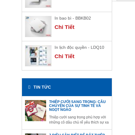
In bao bì - BBKB02
Chi Tiết
In lịch độc quyền - LDQ10
Chi Tiết
TIN TỨC
THIỆP CƯỚI SANG TRỌNG: CÂU
CHUYỆN CỦA SỰ TINH TẾ VÀ
NGỌT NGÀO
Thiệp cưới sang trọng phù hợp với
những cô dâu chú rể yêu thích sự xa
hoa, cầu kỳ. Thiệp cưới sang trọng
sẽ góp phần giúp đám cưới của bạn