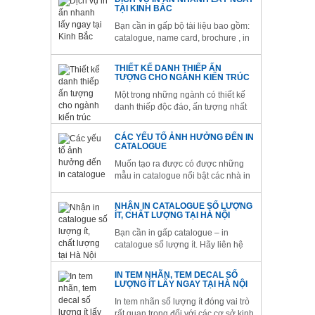
Kinh Bắc bạn sẽ được trải nghiệm
TẠI KINH BẮC
dịch vụ in danh thiếp lấy ngay sau
Bạn cần in gấp bộ tài liệu bao gồm:
1h.
catalogue, name card, brochure , in
danh thiếp…cho chuyến công tác
đột xuất? - Bạn cần dịch vụ in ấn
THIẾT KẾ DANH THIẾP ẤN
nhanh bổ sung vài trăm mẫu tài liệu
TƯỢNG CHO NGÀNH KIẾN TRÚC
cho khách mời trong buổi hội thảo
Một trong những ngành có thiết kế
ngày hôm sau?
danh thiếp độc đáo, ấn tượng nhất
phải kể đến là ngành kiến trúc. Kiến
trúc sư là những người làm về nghệ
CÁC YẾU TỐ ẢNH HƯỞNG ĐẾN IN
thuật, họ có con mắt thẩm mỹ cao
CATALOGUE
cũng như yêu cầu cao về tính thẩm
Muốn tạo ra được có được những
mỹ cho các sản phẩm...
mẫu in catalogue nổi bật các nhà in
ấn cần có rất nhiều lưu ý cho nó.
Với Kinh Bắc với nhiều năm làm
NHẬN IN CATALOGUE SỐ LƯỢNG
việc trong lĩnh vực in ấn chúng tôi
ÍT, CHẤT LƯỢNG TẠI HÀ NỘI
đã rút ra được những kinh nghiệm
Bạn cần in gấp catalogue – in
cho mình. Bài này chúng tôi sẽ...
catalogue số lượng ít. Hãy liên hệ
ngay với chúng tôi. Gửi ngay file
thiết kế và chúng tôi sẽ làm nhanh
IN TEM NHÃN, TEM DECAL SỐ
nhất có thể. Để quy trình in gấp
LƯỢNG ÍT LẤY NGAY TẠI HÀ NỘI
catalogue được tiến hành thuận lợi,
In tem nhãn số lượng ít đóng vai trò
các bạn cần lưu ý một số vấn...
rất quan trọng đối với các cơ sở kinh