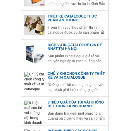
triển trong lĩnh vực in ấn In Kinh Bắc
tự tin đáp ứng mọi yêu cầu thiết kế
và in ấn catalogue. Được trang bị hệ
THIẾT KẾ CATALOGUE THỰC
thống máy móc nhà xưởng hiện đại
PHẨM ẤN TƯỢNG
chúng tôi tin rằng khách hàng sẽ có
Trong lĩnh vực thực phẩm thì in
những sản phẩm...
catalogue được coi là sản phẩm rất
hữu hiệu thu hút khách hàng kích
thích vị giác cho mọi người. Để có
DỊCH VỤ IN CATALOGUE GIÁ RẺ
một catalogue đẹp phải dựa vào
NHẤT TẠI HÀ NỘI
người thiết kế giàu kinh nghiệm
Sản phẩm in catalogue giá rẻ và
trong in ấn
chuyên nghiệp là cách quảng cáo
hiệu quả và chính xác nhất về các
thông tin hữu ích về doanh nghiệp,
CHÚ Ý KHI CHỌN CÔNG TY THIẾT
sản phẩm, dịch vụ tới tay khách
KẾ VÀ IN CATALOGUE
hàng. Phương pháp này sẽ giúp
Những thiết kế catalogue tạo ra với
cho doanh nghiệp có một chiến
mục đích giới thiệu công ty, giới
lược kinh doanh...
thiệu sản phẩm hay dịch vụ và đây
là nhu cầu thiết yếu cho hầu hết các
8 HIỆU QUẢ CỦA TÚI VẢI KHÔNG
doanh nghiệp nhằm quảng bá
DỆT TRONG KINH DOANH
thương hiệu của mình đến với
Bạn đang tìm kiếm một phương án
khách hàng. Có rất nhiều doanh
quảng bá thương hiệu và sản phẩm
nghiệp...
hiệu quả mà bạn đang tìm kiếm ở
đây là gì?Bạn đang băn khoăn về