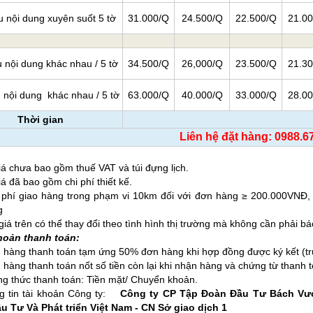
u nội dung xuyên suốt 5 tờ
31.000/Q
24.500/Q
22.500/Q
21.0
 nội dung khác nhau / 5 tờ
34.500/Q
26,000/Q
23.500/Q
21.3
 nội dung khác nhau / 5 tờ
63.000/Q
40.000/Q
33.000/Q
28.0
Thời gian
Liên hệ đặt hàng: 0988.6
á chưa bao gồm thuế VAT và túi đựng lịch.
o giá đã bao gồm chi phí thiết
hí giao hàng trong phạm vi 10km đối với đơn hàng ≥ 200.000VNĐ, v
g
á trên có thể thay đổi theo tình hình thị trường mà không cần phải bá
hoản thanh toán:
hàng thanh toán tạm ứng 50% đơn hàng khi hợp đồng được ký kết (trước
àng thanh toán nốt số tiền còn lại khi nhận hàng và chứng từ thanh t
 thức thanh toán: Tiền mặt/ Chuyển khoản.
 tin tài khoản Công ty:
Công ty CP Tập Đoàn Đầu Tư Bách Vư
 Tư Và Phát triển Việt Nam - CN Sở giao dịch 1