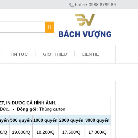
0988.6789.89
Hotline:
TIN TỨC
GIỚI THIỆU
LIÊN HỆ
ET, IN ĐƯỢC CẢ HÌNH ẢNH.
 Đức... -
Đóng gói:
Thùng carton
uyển
500 quyển
1000 quyển
2000 quyển
3000 quyển
00/Q
19.000/Q
18.200/Q
17.500/Q
17.000/Q