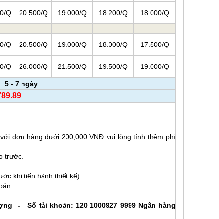
00/Q
20.500/Q
19.000/Q
18.200/Q
18.000/Q
00/Q
20.500/Q
19.000/Q
18.000/Q
17.500/Q
00/Q
26.000/Q
21.500/Q
19.500/Q
19.000/Q
5 - 7 ngày
789.89
 kế.
ới đơn hàng dưới 200,000 VNĐ vui lòng tính thêm phí
o trước.
 khi tiến hành thiết kế).
oán.
ợng - Số tài khoản: 120 1000927 9999 Ngân hàng