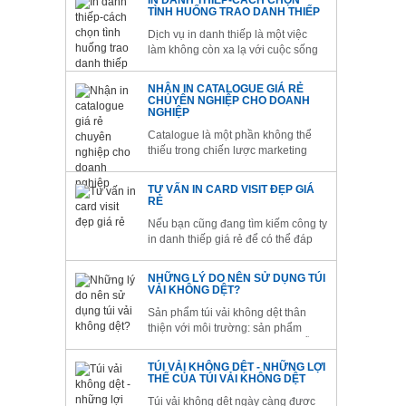
IN DANH THIẾP-CÁCH CHỌN
những khoản chi phí khổng lồ cho
TÌNH HUỐNG TRAO DANH THIẾP
việc marketing sản phẩm? Liệu rằng
Dịch vụ in danh thiếp là một việc
lựa chọn những chiếc túi vải...
làm không còn xa lạ với cuộc sống
hiện đại, rất nhiều cá nhân danh
doanh nghiệp sử dụng dịch vụ này.
NHẬN IN CATALOGUE GIÁ RẺ
In danh thiếp thực sự rất cần cho
CHUYÊN NGHIỆP CHO DOANH
người làm việc trong lĩnh vực kinh
NGHIỆP
doanh.
Catalogue là một phần không thể
thiếu trong chiến lược marketing
sản phẩm mới của doanh nghiệp
bạn. Mục đích của Catalogue là
TƯ VẤN IN CARD VISIT ĐẸP GIÁ
quảng cáo để thu hút khách hàng.
RẺ
Do vậy hãy lựa chọn đơn vị in ấn
Nếu bạn cũng đang tìm kiếm công ty
chuyên nghiệp với dịch vụ in
in danh thiếp giá rẻ để có thể đáp
catalogue giá...
ứng được yêu cầu của mình thì
đừng lo lắng, công ty in Kinh Bắc sẽ
NHỮNG LÝ DO NÊN SỬ DỤNG TÚI
là gợi ý hoàn hảo dành cho bạn và
VẢI KHÔNG DỆT?
mọi doanh nghiệp trên toàn quốc
Sản phẩm túi vải không dệt thân
mà tôi muốn gửi tới.
thiện với môi trường: sản phẩm
được tái sử dụng nhiều lần và dễ
phân hủy ở điều kiện môi trường tự
TÚI VẢI KHÔNG DỆT - NHỮNG LỢI
nhiên nên sử dụng túi vải không dệt
THẾ CỦA TÚI VẢI KHÔNG DỆT
được xem là sản phẩm thân thiện
Túi vải không dệt ngày càng được
với môi trường hiện...