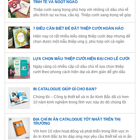
TINH TẾ VÀ NGỌT NGÀO
Thiệp cưới sang trọng phù hợp với những cô dâu chú rể
yêu thích sự xa hoa, cầu kỳ. Thiệp cưới sang trọng sẽ góp
phần giúp đám cưới của bạn trở lên ấn tượng
7 ĐIỀU CẦN BIẾT ĐỂ ĐẶT THIỆP CƯỚI HOÀN HẢO
Hiện nay có rất nhiều kiểu dáng thiệp cưới đẹp nhưng để
chọn được một mẫu thiệp ưng ý, phù hợp với cả ngân
sách và sở thích, các đôi uyên ương
LỰA CHỌN MẪU THIỆP CƯỚI HIỆN ĐẠI CHO LỄ CƯỚI
Ngày càng có nhiều cặp cô dâu chú rể lựa chọn thiệp
cưới theo phong cách hiện đại và đơn giản để ghi dấu
hạnh phúc ngày trọng đại của cuộc đời mình.
IN CATALOGUE GIÚP GÌ CHO BẠN?
Chúng tôi – Công ty thiết kế và in ấn Kinh Bắc đã có hơn
10 năm kinh nghiệm trong lĩnh vực này do đó chúng tôi
chắc chắn sẽ đáp ứng tốt nhất yêu cầu thiết kế catalogue
và in ấn catalogue từ phía khách hàng.
ĐỊA CHỈ IN ẤN CATALOGUE TỐT NHẤT TRÊN THỊ
TRƯỜNG
Với hơn 10 năm hoạt động và phát triển trong lĩnh vực in
ấn In Kinh Bắc tự tin đáp ứng mọi yêu cầu thiết kế và in ấn