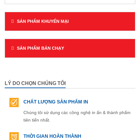
catalogue. Được trang bị hệ thống máy móc nhà xưởng
hiện đại chúng tôi tin rằng khách hàng sẽ có những sản
phẩm...
SẢN PHẨM KHUYẾN MẠI
SẢN PHẨM BÁN CHẠY
LÝ DO CHỌN CHÚNG TÔI
CHẤT LƯỢNG SẢN PHẨM IN
Chúng tôi sử dụng các công nghệ in ấn & thành phẩm
tiên tiến nhất.
THỜI GIAN HOÀN THÀNH