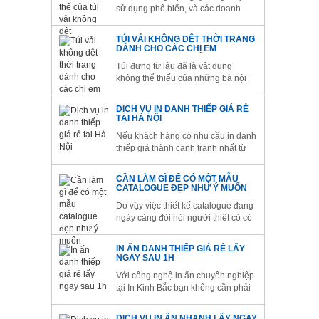
sử dụng phổ biến, và các doanh
nghiệp như cửa hàng hóa, siêu thị,
cửa hàng hóa ...cũng đang hướng
TÚI VẢI KHÔNG DỆT THỜI TRANG
tới sử dụng sản phẩm này. Túi vải
DÀNH CHO CÁC CHỊ EM
không dệt là sản phẩm thân thiện
Túi đựng từ lâu đã là vật dụng
nhất với môi trường và là sản...
không thể thiếu của những bà nội
trợ, những tín đồ shopping hay mỗi
khi có dịp tặng quà một ai đó. Sự ra
DỊCH VỤ IN DANH THIẾP GIÁ RẺ
đời của các chất liệu thân thiện môi
TẠI HÀ NỘI
trường trong đó có vải không dệt đã
Nếu khách hàng có nhu cầu in danh
dần thay thế...
thiếp giá thành cạnh tranh nhất từ
chúng tôi, hãy gửi mail hoặc gọi
điện cho chúng tôi càng sớm càng
CẦN LÀM GÌ ĐỂ CÓ MỘT MẪU
tốt để chúng tôi phục vụ quý khách
CATALOGUE ĐẸP NHƯ Ý MUỐN
được tốt nhất.
Do vậy việc thiết kế catalogue đang
ngày càng đòi hỏi người thiết có có
một trình độ cao hơn. Để thực hiện
điều này công ty in ấn Kinh Bắc luôn
IN ẤN DANH THIẾP GIÁ RẺ LẤY
tìm tòi và đưa đến cho cho các công
NGAY SAU 1H
ty của bạn những mẫu catalogue
Với công nghệ in ấn chuyên nghiệp
thẩm mỹ kèm theo đó...
tại In Kinh Bắc bạn không cần phải
đợi hàng tuần để lấy được những
hộp card như mong muốn. Tại In
DỊCH VỤ IN ẤN NHANH LẤY NGAY