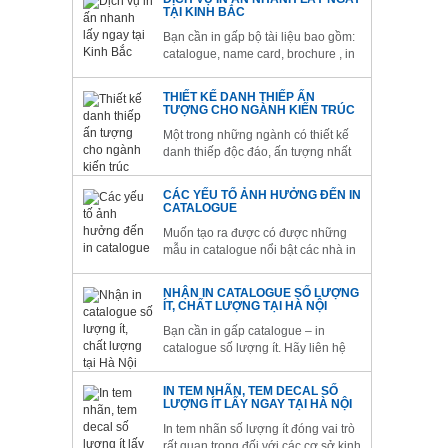
Kinh Bắc bạn sẽ được trải nghiệm
TẠI KINH BẮC
dịch vụ in danh thiếp lấy ngay sau
Bạn cần in gấp bộ tài liệu bao gồm:
1h.
catalogue, name card, brochure , in
danh thiếp…cho chuyến công tác
đột xuất? - Bạn cần dịch vụ in ấn
THIẾT KẾ DANH THIẾP ẤN
nhanh bổ sung vài trăm mẫu tài liệu
TƯỢNG CHO NGÀNH KIẾN TRÚC
cho khách mời trong buổi hội thảo
Một trong những ngành có thiết kế
ngày hôm sau?
danh thiếp độc đáo, ấn tượng nhất
phải kể đến là ngành kiến trúc. Kiến
trúc sư là những người làm về nghệ
CÁC YẾU TỐ ẢNH HƯỞNG ĐẾN IN
thuật, họ có con mắt thẩm mỹ cao
CATALOGUE
cũng như yêu cầu cao về tính thẩm
Muốn tạo ra được có được những
mỹ cho các sản phẩm...
mẫu in catalogue nổi bật các nhà in
ấn cần có rất nhiều lưu ý cho nó.
Với Kinh Bắc với nhiều năm làm
NHẬN IN CATALOGUE SỐ LƯỢNG
việc trong lĩnh vực in ấn chúng tôi
ÍT, CHẤT LƯỢNG TẠI HÀ NỘI
đã rút ra được những kinh nghiệm
Bạn cần in gấp catalogue – in
cho mình. Bài này chúng tôi sẽ...
catalogue số lượng ít. Hãy liên hệ
ngay với chúng tôi. Gửi ngay file
thiết kế và chúng tôi sẽ làm nhanh
IN TEM NHÃN, TEM DECAL SỐ
nhất có thể. Để quy trình in gấp
LƯỢNG ÍT LẤY NGAY TẠI HÀ NỘI
catalogue được tiến hành thuận lợi,
In tem nhãn số lượng ít đóng vai trò
các bạn cần lưu ý một số vấn...
rất quan trọng đối với các cơ sở kinh