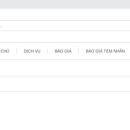
 CHỦ
DỊCH VỤ
BÁO GIÁ
BÁO GIÁ TEM NHÃN