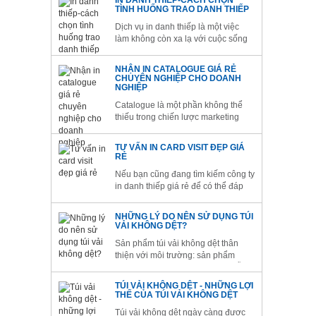
IN DANH THIẾP-CÁCH CHỌN
những khoản chi phí khổng lồ cho
TÌNH HUỐNG TRAO DANH THIẾP
việc marketing sản phẩm? Liệu rằng
Dịch vụ in danh thiếp là một việc
lựa chọn những chiếc túi vải...
làm không còn xa lạ với cuộc sống
hiện đại, rất nhiều cá nhân danh
doanh nghiệp sử dụng dịch vụ này.
NHẬN IN CATALOGUE GIÁ RẺ
In danh thiếp thực sự rất cần cho
CHUYÊN NGHIỆP CHO DOANH
người làm việc trong lĩnh vực kinh
NGHIỆP
doanh.
Catalogue là một phần không thể
thiếu trong chiến lược marketing
sản phẩm mới của doanh nghiệp
bạn. Mục đích của Catalogue là
TƯ VẤN IN CARD VISIT ĐẸP GIÁ
quảng cáo để thu hút khách hàng.
RẺ
Do vậy hãy lựa chọn đơn vị in ấn
Nếu bạn cũng đang tìm kiếm công ty
chuyên nghiệp với dịch vụ in
in danh thiếp giá rẻ để có thể đáp
catalogue giá...
ứng được yêu cầu của mình thì
đừng lo lắng, công ty in Kinh Bắc sẽ
NHỮNG LÝ DO NÊN SỬ DỤNG TÚI
là gợi ý hoàn hảo dành cho bạn và
VẢI KHÔNG DỆT?
mọi doanh nghiệp trên toàn quốc
Sản phẩm túi vải không dệt thân
mà tôi muốn gửi tới.
thiện với môi trường: sản phẩm
được tái sử dụng nhiều lần và dễ
phân hủy ở điều kiện môi trường tự
TÚI VẢI KHÔNG DỆT - NHỮNG LỢI
nhiên nên sử dụng túi vải không dệt
THẾ CỦA TÚI VẢI KHÔNG DỆT
được xem là sản phẩm thân thiện
Túi vải không dệt ngày càng được
với môi trường hiện...