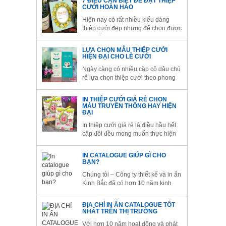
7 ĐIỀU CẦN BIẾT ĐỂ ĐẶT THIỆP
trở lên ấn tượng
CƯỚI HOÀN HẢO
Hiện nay có rất nhiều kiểu dáng
thiệp cưới đẹp nhưng để chọn được
một mẫu thiệp ưng ý, phù hợp với
cả ngân sách và sở thích, các đôi
LỰA CHỌN MẪU THIỆP CƯỚI
uyên ương
HIỆN ĐẠI CHO LỄ CƯỚI
Ngày càng có nhiều cặp cô dâu chú
rể lựa chọn thiệp cưới theo phong
cách hiện đại và đơn giản để ghi
dấu hạnh phúc ngày trọng đại của
IN THIỆP CƯỚI GIÁ RẺ CHỌN
cuộc đời mình.
MÀU TRUYỀN THỐNG HAY HIỆN
ĐẠI
In thiệp cưới giá rẻ là điều hầu hết
cặp đôi đều mong muốn thực hiện
cho đám cưới của mình để có thể
tiết kiệm việc chi tiêu cho việc chuẩn
IN CATALOGUE GIÚP GÌ CHO
bị đám cưới.
BẠN?
Chúng tôi – Công ty thiết kế và in ấn
Kinh Bắc đã có hơn 10 năm kinh
nghiệm trong lĩnh vực này do đó
chúng tôi chắc chắn sẽ đáp ứng tốt
ĐỊA CHỈ IN ẤN CATALOGUE TỐT
nhất yêu cầu thiết kế catalogue và in
NHẤT TRÊN THỊ TRƯỜNG
ấn catalogue từ phía khách hàng.
Với hơn 10 năm hoạt động và phát