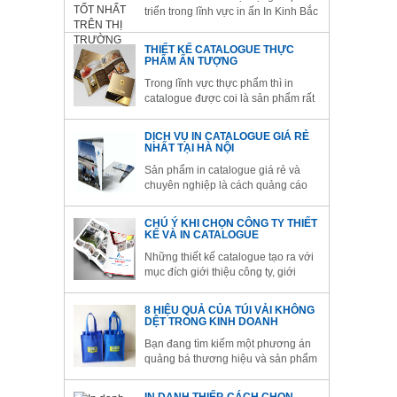
triển trong lĩnh vực in ấn In Kinh Bắc
tự tin đáp ứng mọi yêu cầu thiết kế
và in ấn catalogue. Được trang bị hệ
THIẾT KẾ CATALOGUE THỰC
thống máy móc nhà xưởng hiện đại
PHẨM ẤN TƯỢNG
chúng tôi tin rằng khách hàng sẽ có
Trong lĩnh vực thực phẩm thì in
những sản phẩm...
catalogue được coi là sản phẩm rất
hữu hiệu thu hút khách hàng kích
thích vị giác cho mọi người. Để có
DỊCH VỤ IN CATALOGUE GIÁ RẺ
một catalogue đẹp phải dựa vào
NHẤT TẠI HÀ NỘI
người thiết kế giàu kinh nghiệm
Sản phẩm in catalogue giá rẻ và
trong in ấn
chuyên nghiệp là cách quảng cáo
hiệu quả và chính xác nhất về các
thông tin hữu ích về doanh nghiệp,
CHÚ Ý KHI CHỌN CÔNG TY THIẾT
sản phẩm, dịch vụ tới tay khách
KẾ VÀ IN CATALOGUE
hàng. Phương pháp này sẽ giúp
Những thiết kế catalogue tạo ra với
cho doanh nghiệp có một chiến
mục đích giới thiệu công ty, giới
lược kinh doanh...
thiệu sản phẩm hay dịch vụ và đây
là nhu cầu thiết yếu cho hầu hết các
8 HIỆU QUẢ CỦA TÚI VẢI KHÔNG
doanh nghiệp nhằm quảng bá
DỆT TRONG KINH DOANH
thương hiệu của mình đến với
Bạn đang tìm kiếm một phương án
khách hàng. Có rất nhiều doanh
quảng bá thương hiệu và sản phẩm
nghiệp...
hiệu quả mà bạn đang tìm kiếm ở
đây là gì?Bạn đang băn khoăn về