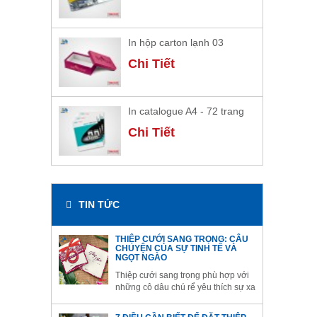
In hộp carton lạnh 03
Chi Tiết
In catalogue A4 - 72 trang
Chi Tiết
TIN TỨC
THIỆP CƯỚI SANG TRỌNG: CÂU
CHUYỆN CỦA SỰ TINH TẾ VÀ
NGỌT NGÀO
Thiệp cưới sang trọng phù hợp với
những cô dâu chú rể yêu thích sự xa
hoa, cầu kỳ. Thiệp cưới sang trọng
sẽ góp phần giúp đám cưới của bạn