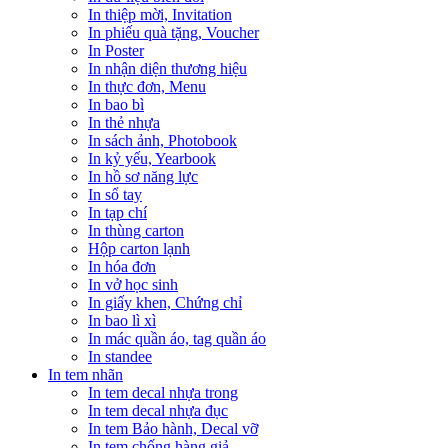
In thiệp mời, Invitation
In phiếu quà tặng, Voucher
In Poster
In nhận diện thương hiệu
In thực đơn, Menu
In bao bì
In thẻ nhựa
In sách ảnh, Photobook
In kỷ yếu, Yearbook
In hồ sơ năng lực
In sổ tay
In tạp chí
In thùng carton
Hộp carton lạnh
In hóa đơn
In vở học sinh
In giấy khen, Chứng chỉ
In bao lì xì
In mác quần áo, tag quần áo
In standee
In tem nhãn
In tem decal nhựa trong
In tem decal nhựa đục
In tem Bảo hành, Decal vỡ
In tem chống hàng giả