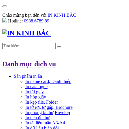
Chào mừng bạn đến với
IN KINH BẮC
Hotline:
0988.6789.89
Danh mục dịch vụ
Sản phẩm in ấn
In name card, Danh thiếp
In catalogue
In túi giấy
In hộp giấy
In kẹp file, Folder
In tờ rơi, tờ gấp, Brochure
In phong bì thư,Envelop
In tiêu đề thư
In tài liệu mầu A3-A4
In dữ liệu biến đổi