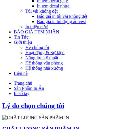
In tem decal giấy
In tem decal nhựa
Túi vải không dệt
Báo giá in túi vải không dệt
Báo giá in túi đựng áo vest
In thiệp cưới
BÁO GIÁ TEM NHÃN
Tin Tức
Giới thiệu
Về chúng tôi
Hoạt động & Sự kiện
Năng lực kỹ thuật
Hệ thống văn phòng
Hệ thống nhà xưởng
Liên hệ
Trang chủ
Sản Phẩm In Ấn
In sổ tay
Lý do chọn chúng tôi
CHẤT LƯỢNG SẢN PHẨM IN