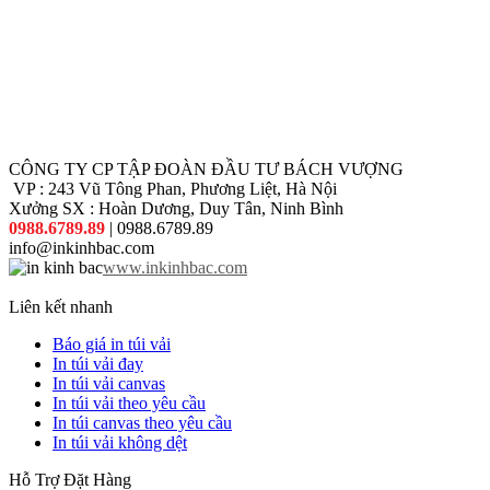
CÔNG TY CP TẬP ĐOÀN ĐẦU TƯ BÁCH VƯỢNG
VP : 243 Vũ Tông Phan, Phương Liệt, Hà Nội
Xưởng SX : Hoàn Dương, Duy Tân, Ninh Bình
0988.6789.89
| 0988.6789.89
info@inkinhbac.com
www.inkinhbac.com
Liên kết nhanh
Báo giá in túi vải
In túi vải đay
In túi vải canvas
In túi vải theo yêu cầu
In túi canvas theo yêu cầu
In túi vải không dệt
Hỗ Trợ Đặt Hàng