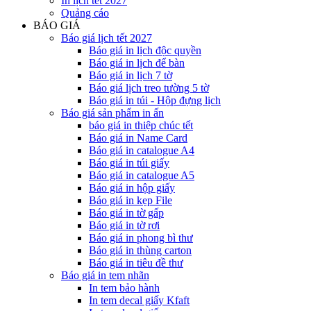
In lịch tết 2027
Quảng cáo
BÁO GIÁ
Báo giá lịch tết 2027
Báo giá in lịch độc quyền
Báo giá in lịch để bàn
Báo giá in lịch 7 tờ
Báo giá lịch treo tường 5 tờ
Báo giá in túi - Hộp đựng lịch
Báo giá sản phẩm in ấn
báo giá in thiệp chúc tết
Báo giá in Name Card
Báo giá in catalogue A4
Báo giá in túi giấy
Báo giá in catalogue A5
Báo giá in hộp giấy
Báo giá in kẹp File
Báo giá in tờ gấp
Báo giá in tờ rơi
Báo giá in phong bì thư
Báo giá in thùng carton
Báo giá in tiêu đề thư
Báo giá in tem nhãn
In tem bảo hành
In tem decal giấy Kfaft