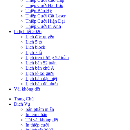
Thiệp Cưới Cao Cấp
Thiệp Cưới Hai Lớp
Thiệp Báo Hỷ
Thiệp Cưới Cắt Laser
Thiếp Cưới Hiện Đại
Thiệp Cưới In Ảnh
In lịch tết 2026
Lịch độc quyền
Lịch 5 tờ
Lịch block
Lịch 7 tờ
Lịch treo tường 52 tuần
Lịch bàn 52 tuần
Lịch bàn chữ A
Lịch lò xo giữa
Lịch bàn đặc biệt
Lịch bàn đế nhựa
Vải không dệt
Trang Chủ
Dịch Vụ
Sản phẩm in ấn
In tem nhãn
Túi vải không dệt
In thiệp cưới