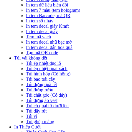
In tem dữ liệu biến đổi
In tem 7 màu (tem hologram)
In tem Barcode, mã QR
In tem số nhảy
In tem decal giấy Kraft
In tem decal giấy
Tem mã vạch
In tem decal nhũ bạc mờ
In tem decal dán hoa quả
Tạo mã QR code
Túi vải không dệt
Túi ép nhiệt đục lỗ
Túi ép nhiệt quai xách
Túi hình hộp (Có hông)
Túi bao trái cây
Túi đựng quà tết
Túi đựng rượu
Túi chặt góc (Có đáy)
Túi đựng áo vest
Túi có quai từ dưới lên
Túi dây rút
Túi ví
Túi ghép màng
In Thiệp Cưới