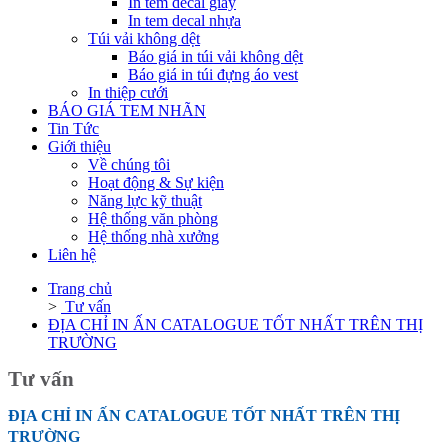
In tem decal giấy
In tem decal nhựa
Túi vải không dệt
Báo giá in túi vải không dệt
Báo giá in túi đựng áo vest
In thiệp cưới
BÁO GIÁ TEM NHÃN
Tin Tức
Giới thiệu
Về chúng tôi
Hoạt động & Sự kiện
Năng lực kỹ thuật
Hệ thống văn phòng
Hệ thống nhà xưởng
Liên hệ
Trang chủ
>
Tư vấn
ĐỊA CHỈ IN ẤN CATALOGUE TỐT NHẤT TRÊN THỊ
TRƯỜNG
Tư vấn
ĐỊA CHỈ IN ẤN CATALOGUE TỐT NHẤT TRÊN THỊ
TRƯỜNG