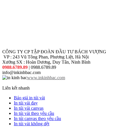
CÔNG TY CP TẬP ĐOÀN ĐẦU TƯ BÁCH VƯỢNG
VP : 243 Vũ Tông Phan, Phương Liệt, Hà Nội
Xưởng SX : Hoàn Dương, Duy Tân, Ninh Bình
0988.6789.89
| 0988.6789.89
info@inkinhbac.com
www.inkinhbac.com
Liên kết nhanh
Báo giá in túi vải
In túi vải đay
In túi vải canvas
In túi vải theo yêu cầu
In túi canvas theo yêu cầu
In túi vải không dệt