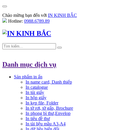
Chào mừng bạn đến với
IN KINH BẮC
Hotline:
0988.6789.89
Danh mục dịch vụ
Sản phẩm in ấn
In name card, Danh thiếp
In catalogue
In túi giấy
In hộp giấy
In kẹp file, Folder
In tờ rơi, tờ gấp, Brochure
In phong bì thư,Envelop
In tiêu đề thư
In tài liệu mầu A3-A4
In dữ liệu biến đổi