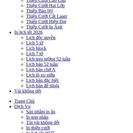
Thiệp Cưới Cao Cấp
Thiệp Cưới Hai Lớp
Thiệp Báo Hỷ
Thiệp Cưới Cắt Laser
Thiếp Cưới Hiện Đại
Thiệp Cưới In Ảnh
In lịch tết 2026
Lịch độc quyền
Lịch 5 tờ
Lịch block
Lịch 7 tờ
Lịch treo tường 52 tuần
Lịch bàn 52 tuần
Lịch bàn chữ A
Lịch lò xo giữa
Lịch bàn đặc biệt
Lịch bàn đế nhựa
Vải không dệt
Trang Chủ
Dịch Vụ
Sản phẩm in ấn
In tem nhãn
Túi vải không dệt
In thiệp cưới