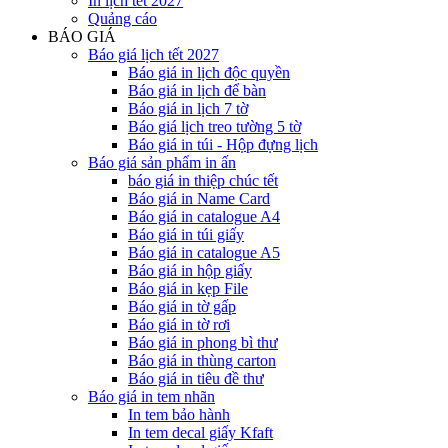
In lịch tết 2027
Quảng cáo
BÁO GIÁ
Báo giá lịch tết 2027
Báo giá in lịch độc quyền
Báo giá in lịch để bàn
Báo giá in lịch 7 tờ
Báo giá lịch treo tường 5 tờ
Báo giá in túi - Hộp đựng lịch
Báo giá sản phẩm in ấn
báo giá in thiệp chúc tết
Báo giá in Name Card
Báo giá in catalogue A4
Báo giá in túi giấy
Báo giá in catalogue A5
Báo giá in hộp giấy
Báo giá in kẹp File
Báo giá in tờ gấp
Báo giá in tờ rơi
Báo giá in phong bì thư
Báo giá in thùng carton
Báo giá in tiêu đề thư
Báo giá in tem nhãn
In tem bảo hành
In tem decal giấy Kfaft