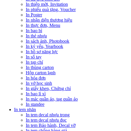
In thiệp mời, Invitation
In phiếu quà tặng, Voucher
In Poster
In nhận diện thương hiệu
In thực đơn, Menu
In bao bì
In thẻ nhựa
In sách ảnh, Photobook
In kỷ yếu, Yearbook
In hồ sơ năng lực
In sổ tay
In tạp chí
In thùng carton
Hộp carton lạnh
In hóa đơn
In vở học sinh
In giấy khen, Chứng chỉ
In bao lì xì
In mác quần áo, tag quần áo
In standee
In tem nhãn
In tem decal nhựa trong
In tem decal nhựa đục
In tem Bảo hành, Decal vỡ
In tem chống hàng giả