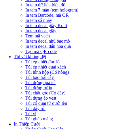
In tem dữ liệu biến đổi
In tem 7 màu (tem hologram)
In tem Barcode, mã QR
In tem số nhảy
In tem decal giấy Kraft
In tem decal giấy
Tem mã vạch
In tem decal nhũ bạc mờ
In tem decal dán hoa quả
Tạo mã QR code
Túi vải không dệt
Túi ép nhiệt đục lỗ
Túi ép nhiệt quai xách
Túi hình hộp (Có hông)
Túi bao trái cây
Túi đựng quà tết
Túi đựng rượu
Túi chặt góc (Có đáy)
Túi đựng áo vest
Túi có quai từ dưới lên
Túi dây rút
Túi ví
Túi ghép màng
In Thiệp Cưới