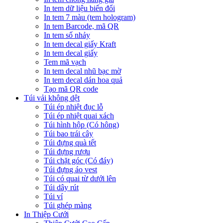
In tem dữ liệu biến đổi
In tem 7 màu (tem hologram)
In tem Barcode, mã QR
In tem số nhảy
In tem decal giấy Kraft
In tem decal giấy
Tem mã vạch
In tem decal nhũ bạc mờ
In tem decal dán hoa quả
Tạo mã QR code
Túi vải không dệt
Túi ép nhiệt đục lỗ
Túi ép nhiệt quai xách
Túi hình hộp (Có hông)
Túi bao trái cây
Túi đựng quà tết
Túi đựng rượu
Túi chặt góc (Có đáy)
Túi đựng áo vest
Túi có quai từ dưới lên
Túi dây rút
Túi ví
Túi ghép màng
In Thiệp Cưới