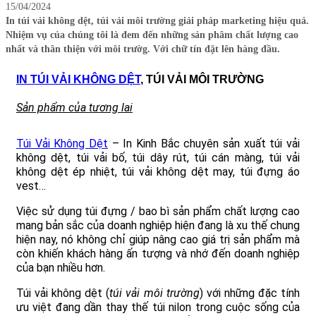
15/04/2024
In túi vải không dệt, túi vải môi trường giải pháp marketing hiệu quả.
Nhiệm vụ của chúng tôi là đem đến những sản phâm chất lượng cao
nhất và thân thiện với môi trườg. Với chữ tín đặt lên hàng đầu.
IN TÚI VẢI KHÔNG DỆT
, TÚI VẢI MÔI TRƯỜNG
Sản phẩm của tương lai
Túi Vải Không Dệt
– In Kinh Bắc chuyên sản xuất túi vải
không dệt, túi vải bố, túi dây rút, túi cán màng, túi vải
không dệt ép nhiệt, túi vải không dệt may, túi đựng áo
vest…
Việc sử dụng túi đựng / bao bì sản phẩm chất lượng cao
mang bản sắc của doanh nghiệp hiện đang là xu thế chung
hiện nay, nó không chỉ giúp nâng cao giá trị sản phẩm mà
còn khiến khách hàng ấn tượng và nhớ đến doanh nghiệp
của bạn nhiều hơn.
Túi vải không dệt (
túi vải môi trường
) với những đặc tính
ưu việt đang dần thay thế túi nilon trong cuộc sống của