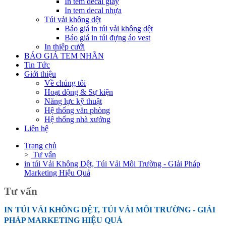
In tem decal giấy
In tem decal nhựa
Túi vải không dệt
Báo giá in túi vải không dệt
Báo giá in túi đựng áo vest
In thiệp cưới
BÁO GIÁ TEM NHÃN
Tin Tức
Giới thiệu
Về chúng tôi
Hoạt động & Sự kiện
Năng lực kỹ thuật
Hệ thống văn phòng
Hệ thống nhà xưởng
Liên hệ
Trang chủ
>
Tư vấn
in túi Vải Không Dệt, Túi Vải Môi Trường - GIải Pháp
Marketing Hiệu Quả
Tư vấn
IN TÚI VẢI KHÔNG DỆT, TÚI VẢI MÔI TRƯỜNG - GIẢI
PHÁP MARKETING HIỆU QUẢ