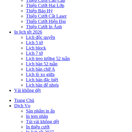
Thiệp Cưới Cao Cấp
Thiệp Cưới Hai Lớp
Thiệp Báo Hỷ
Thiệp Cưới Cắt Laser
Thiếp Cưới Hiện Đại
Thiệp Cưới In Ảnh
In lịch tết 2026
Lịch độc quyền
Lịch 5 tờ
Lịch block
Lịch 7 tờ
Lịch treo tường 52 tuần
Lịch bàn 52 tuần
Lịch bàn chữ A
Lịch lò xo giữa
Lịch bàn đặc biệt
Lịch bàn đế nhựa
Vải không dệt
Trang Chủ
Dịch Vụ
Sản phẩm in ấn
In tem nhãn
Túi vải không dệt
In thiệp cưới