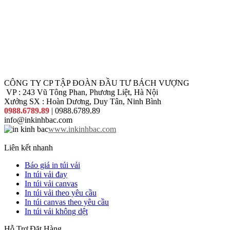
CÔNG TY CP TẬP ĐOÀN ĐẦU TƯ BÁCH VƯỢNG
VP : 243 Vũ Tông Phan, Phương Liệt, Hà Nội
Xưởng SX : Hoàn Dương, Duy Tân, Ninh Bình
0988.6789.89
| 0988.6789.89
info@inkinhbac.com
www.inkinhbac.com
Liên kết nhanh
Báo giá in túi vải
In túi vải đay
In túi vải canvas
In túi vải theo yêu cầu
In túi canvas theo yêu cầu
In túi vải không dệt
Hỗ Trợ Đặt Hàng