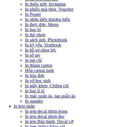
In thiệp mời, Invitation
In phiếu quà tặng, Voucher
In Poster
In nhận diện thương hiệu
In thực đơn, Menu
In bao bì
In thẻ nhựa
In sách ảnh, Photobook
In kỷ yếu, Yearbook
In hồ sơ năng lực
In sổ tay
In tạp chí
In thùng carton
Hộp carton lạnh
In hóa đơn
In vở học sinh
In giấy khen, Chứng chỉ
In bao lì xì
In mác quần áo, tag quần áo
In standee
In tem nhãn
In tem decal nhựa trong
In tem decal nhựa đục
In tem Bảo hành, Decal vỡ
In tem chống hàng giả