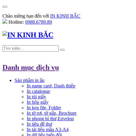
Chào mừng bạn đến với
IN KINH BẮC
Hotline:
0988.6789.89
Danh mục dịch vụ
Sản phẩm in ấn
In name card, Danh thiếp
In catalogue
In túi giấy
In hộp giấy
In kẹp file, Folder
In tờ rơi, tờ gấp, Brochure
In phong bì thư,Envelop
In tiêu đề thư
In tài liệu mầu A3-A4
In dữ liệu biến đổi