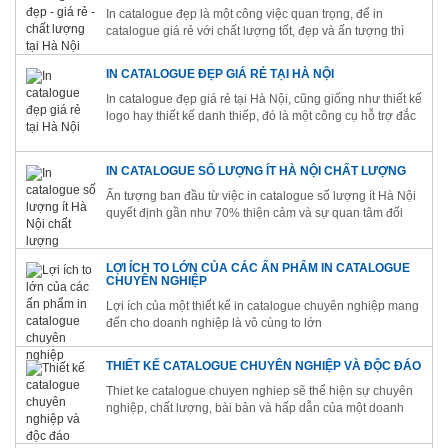
In catalogue đẹp là một công việc quan trọng, để in
catalogue giá rẻ với chất lượng tốt, đẹp và ấn tượng thì
phải chọn được một cơ sở in ấn chuyên nghiệp
IN CATALOGUE ĐẸP GIÁ RẺ TẠI HÀ NỘI
In catalogue đẹp giá rẻ tại Hà Nội, cũng giống như thiết kế
logo hay thiết kế danh thiếp, đó là một công cụ hỗ trợ đắc
lực giúp tăng nhận diện thương hiệu
IN CATALOGUE SỐ LƯỢNG ÍT HÀ NỘI CHẤT LƯỢNG
Ấn tượng ban đầu từ việc in catalogue số lượng ít Hà Nội
quyết định gần như 70% thiện cảm và sự quan tâm đối
với khách hàng
LỢI ÍCH TO LỚN CỦA CÁC ẤN PHẨM IN CATALOGUE
CHUYÊN NGHIỆP
Lợi ích của một thiết kế in catalogue chuyên nghiệp mang
đến cho doanh nghiệp là vô cùng to lớn
THIẾT KẾ CATALOGUE CHUYÊN NGHIỆP VÀ ĐỘC ĐÁO
Thiet ke catalogue chuyen nghiep sẽ thể hiện sự chuyên
nghiệp, chất lượng, bài bản và hấp dẫn của một doanh
nghiệp