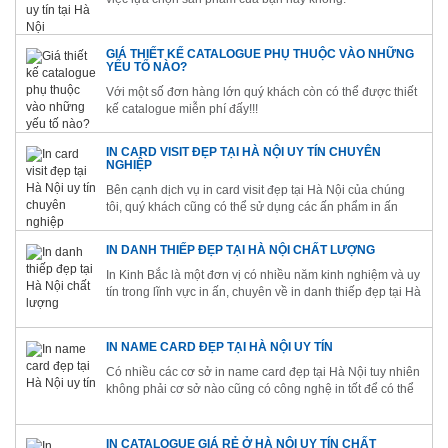
GIÁ THIẾT KẾ CATALOGUE PHỤ THUỘC VÀO NHỮNG
YẾU TỐ NÀO?
Với một số đơn hàng lớn quý khách còn có thể được thiết
kế catalogue miễn phí đấy!!!
IN CARD VISIT ĐẸP TẠI HÀ NỘI UY TÍN CHUYÊN
NGHIỆP
Bên cạnh dịch vụ in card visit đẹp tại Hà Nội của chúng
tôi, quý khách cũng có thể sử dụng các ấn phẩm in ấn
khác của chúng tôi như: in tờ rơi, catalogue, in hộp giấy, in
túi vải,... để hỗ trợ tốt nhất cho các chiến dịch Marketing
IN DANH THIẾP ĐẸP TẠI HÀ NỘI CHẤT LƯỢNG
của...
In Kinh Bắc là một đơn vị có nhiều năm kinh nghiệm và uy
tín trong lĩnh vực in ấn, chuyên về in danh thiếp đẹp tại Hà
Nội, in catalogue, in tờ rơi,...
IN NAME CARD ĐẸP TẠI HÀ NỘI UY TÍN
Có nhiều các cơ sở in name card đẹp tại Hà Nội tuy nhiên
không phải cơ sở nào cũng có công nghệ in tốt để có thể
tạo ra các sản phẩm đáp ứng được nhu cầu đa dạng của
khách hàng
IN CATALOGUE GIÁ RẺ Ở HÀ NỘI UY TÍN CHẤT