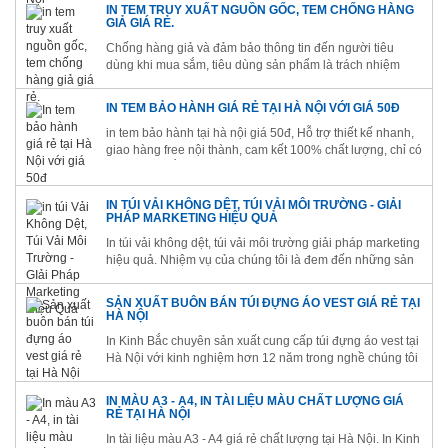
số lượng ít tại đơn vị in ấn uy tín - nhiều năm kinh
IN TEM TRUY XUẤT NGUỒN GỐC, TEM CHỐNG HÀNG
nghiệm...
GIẢ GIÁ RẺ.
Chống hàng giả và đảm bảo thông tin đến người tiêu
dùng khi mua sắm, tiêu dùng sản phẩm là trách nhiệm
đồng thời là yếu tố mang tính sống còn đối với thương
hiệu.
IN TEM BẢO HÀNH GIÁ RẺ TẠI HÀ NỘI VỚI GIÁ 50Đ
in tem bảo hành tại hà nội giá 50đ, Hỗ trợ thiết kế nhanh,
giao hàng free nội thành, cam kết 100% chất lượng, chỉ có
tại In Kinh Bắc. Hotline : 1900.0220
IN TÚI VẢI KHÔNG DỆT, TÚI VẢI MÔI TRƯỜNG - GIẢI
PHÁP MARKETING HIỆU QUẢ
In túi vải không dệt, túi vải môi trường giải pháp marketing
hiệu quả. Nhiệm vụ của chúng tôi là đem đến những sản
phâm chất lượng cao nhất và thân thiện với môi trườg.
Với chữ tín đặt lên hàng đầu.
SẢN XUẤT BUÔN BÁN TÚI ĐỰNG ÁO VEST GIÁ RẺ TẠI
HÀ NỘI
In Kinh Bắc chuyên sản xuất cung cấp túi đựng áo vest tại
Hà Nội với kinh nghiệm hơn 12 năm trong nghề chúng tôi
tự tin đáp ứng mọi yêu cầu của khách hàng.
IN MÀU A3 - A4, IN TÀI LIỆU MÀU CHẤT LƯỢNG GIÁ
RẺ TẠI HÀ NỘI
In tài liệu màu A3 - A4 giá rẻ chất lượng tại Hà Nội. In Kinh