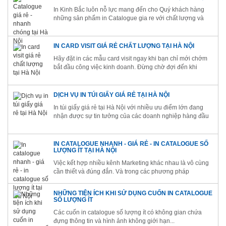
In Kinh Bắc luôn nỗ lực mang đến cho Quý khách hàng
những sản phẩm in Catalogue gia re với chất lượng và
hiệu quả cao
IN CARD VISIT GIÁ RẺ CHẤT LƯỢNG TẠI HÀ NỘI
Hãy đặt in các mẫu card visit ngay khi bạn chỉ mới chớm
bắt đầu công việc kinh doanh. Đừng chờ đợi đến khi
thành lập xong doanh nghiệp mới in vì với thể bạn sẽ
đánh mất một vài khách hàng tiềm năng mà bạn gặp
trước đó đấy.
DỊCH VỤ IN TÚI GIẤY GIÁ RẺ TẠI HÀ NỘI
In túi giấy giá rẻ tại Hà Nội với nhiều ưu điểm lớn đang
nhận được sự tin tưởng của các doanh nghiệp hàng đầu
hiện nay.
IN CATALOGUE NHANH - GIÁ RẺ - IN CATALOGUE SỐ
LƯỢNG ÍT TẠI HÀ NỘI
Việc kết hợp nhiều kênh Marketing khác nhau là vô cùng
cần thiết và đúng đắn. Và trong các phương pháp
Marketing truyền thống, in catalogue nhanh chính là một
trong những kênh quảng bá được yêu thích nhất.
NHỮNG TIỆN ÍCH KHI SỬ DỤNG CUỐN IN CATALOGUE
SỐ LƯỢNG ÍT
Các cuốn in catalogue số lượng ít có không gian chứa
đựng thông tin và hình ảnh không giới hạn...