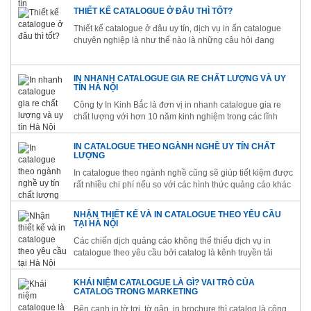
THIẾT KẾ CATALOGUE Ở ĐÂU THÌ TỐT?
Thiết kế catalogue ở đâu uy tín, dịch vụ in ấn catalogue
chuyên nghiệp là như thế nào là những câu hỏi đang
được rất nhiều doanh nghiệp quan tâm hiện nay
IN NHANH CATALOGUE GIA RE CHẤT LƯỢNG VÀ UY
TÍN HÀ NỘI
Công ty In Kinh Bắc là đơn vị in nhanh catalogue gia re
chất lượng với hơn 10 năm kinh nghiệm trong các lĩnh
vực in ấn nói chúng và in catalog nói riêng
IN CATALOGUE THEO NGÀNH NGHỀ UY TÍN CHẤT
LƯỢNG
In catalogue theo ngành nghề cũng sẽ giúp tiết kiệm được
rất nhiều chi phí nếu so với các hình thức quảng cáo khác
như Marketing Online, tổ chức sự kiện
NHẬN THIẾT KẾ VÀ IN CATALOGUE THEO YÊU CẦU
TẠI HÀ NỘI
Các chiến dịch quảng cáo không thể thiếu dịch vụ in
catalogue theo yêu cầu bởi catalog là kênh truyền tải
thông tin đầy đủ và chi tiết nhất tới khách hàng
KHÁI NIỆM CATALOGUE LÀ GÌ? VAI TRÒ CỦA
CATALOG TRONG MARKETING
Bên cạnh in tờ tơi, tờ gập, in brochure thì catalog là công