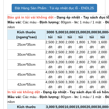
Đặt Hàng Sản Phẩm : Túi ép nhiệt đục lỗ - ENDL25
Báo giá in túi vải không dệt
- Dạng ép nhiệt - Tay sách đục l
Màu vải:
Các màu -
Định lượng:
80gsm -
In:
1 màu / 1 mặt -
Đó
nilon
Kích thước
3000
5,000
10,000
15,000
20,000
30,000
(ngang*cao)
túi
túi
túi
túi
túi
túi
2,500
2,300
2,000
1,800
1,700
1,600
25cm*35cm
đ/t
đ/t
đ/t
đ/t
đ/t
đ/t
2,800
2,500
2,300
2,200
2,100
2,000
30cm*40cm
đ/t
đ/t
đ/t
đ/t
đ/t
đ/t
3,500
3,200
3,000
2,800
2,700
2,600
35cm*50cm
đ/t
đ/t
đ/t
đ/t
đ/t
đ/t
4,000
3,500
3,300
3,200
3,100
3,000
45cm*50cm
đ/t
đ/t
đ/t
đ/t
đ/t
đ/t
4,000
3,500
3,300
3,200
3,100
3,000
42cm*55cm
đ/t
đ/t
đ/t
đ/t
đ/t
đ/t
In túi vải không dệt
- Dạng ép nhiệt - Tay sách đục lỗ có h
Màu vải:
Các màu -
Định lượng:
80gsm -
In:
1 màu / 1 mặt -
Đ
nilon
Kích thước
3,000
5,000
10,000
15,000
20,000
30,000