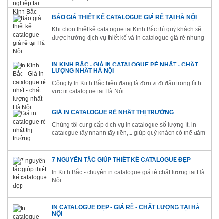
cao, chắc chắn sẽ mang lại hiệu quả tuyệt vời cho chiến
lược Marketing của bạn.
BÁO GIÁ THIẾT KẾ CATALOGUE GIÁ RẺ TẠI HÀ NỘI
Khi chọn thiết kế catalogue tại Kinh Bắc thì quý khách sẽ
được hưởng dịch vụ thiết kế và in catalogue giá rẻ nhưng
chất lượng thì cực kỳ cao cấp
IN KINH BẮC - GIÁ IN CATALOGUE RẺ NHẤT - CHẤT
LƯỢNG NHẤT HÀ NỘI
Công ty In Kinh Bắc hiện đang là đơn vi đi đầu trong lĩnh
vực in catalogue tại Hà Nội.
GIÁ IN CATALOGUE RẺ NHẤT THỊ TRƯỜNG
Chúng tôi cung cấp dịch vụ in catalogue số lượng ít, in
catalogue lấy nhanh lấy liền,... giúp quý khách có thể đảm
bảo được cả về chất lượng, thời gian và chi phí.
7 NGUYÊN TẮC GIÚP THIẾT KẾ CATALOGUE ĐẸP
In Kinh Bắc - chuyên in catalogue giá rẻ chất lượng tại Hà
Nội
IN CATALOGUE ĐẸP - GIÁ RẺ - CHẤT LƯỢNG TẠI HÀ
NỘI