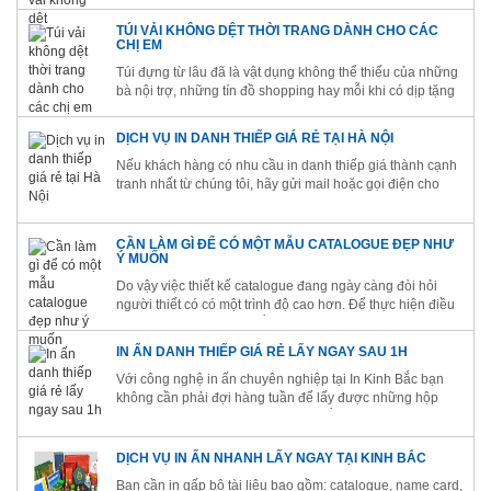
hóa ...cũng đang hướng tới sử dụng sản phẩm này. Túi
vải không dệt là sản phẩm thân thiện nhất với môi trường
TÚI VẢI KHÔNG DỆT THỜI TRANG DÀNH CHO CÁC
và là sản...
CHỊ EM
Túi đựng từ lâu đã là vật dụng không thể thiếu của những
bà nội trợ, những tín đồ shopping hay mỗi khi có dịp tặng
quà một ai đó. Sự ra đời của các chất liệu thân thiện môi
trường trong đó có vải không dệt đã dần thay thế...
DỊCH VỤ IN DANH THIẾP GIÁ RẺ TẠI HÀ NỘI
Nếu khách hàng có nhu cầu in danh thiếp giá thành cạnh
tranh nhất từ chúng tôi, hãy gửi mail hoặc gọi điện cho
chúng tôi càng sớm càng tốt để chúng tôi phục vụ quý
khách được tốt nhất.
CẦN LÀM GÌ ĐỂ CÓ MỘT MẪU CATALOGUE ĐẸP NHƯ
Ý MUỐN
Do vậy việc thiết kế catalogue đang ngày càng đòi hỏi
người thiết có có một trình độ cao hơn. Để thực hiện điều
này công ty in ấn Kinh Bắc luôn tìm tòi và đưa đến cho
cho các công ty của bạn những mẫu catalogue thẩm mỹ
IN ẤN DANH THIẾP GIÁ RẺ LẤY NGAY SAU 1H
kèm theo đó...
Với công nghệ in ấn chuyên nghiệp tại In Kinh Bắc bạn
không cần phải đợi hàng tuần để lấy được những hộp
card như mong muốn. Tại In Kinh Bắc bạn sẽ được trải
nghiệm dịch vụ in danh thiếp lấy ngay sau 1h.
DỊCH VỤ IN ẤN NHANH LẤY NGAY TẠI KINH BẮC
Bạn cần in gấp bộ tài liệu bao gồm: catalogue, name card,