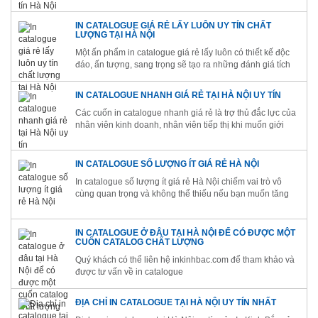
catalogue số lượng ít của quý khách hàng.
IN CATALOGUE GIÁ RẺ LẤY LUÔN UY TÍN CHẤT
LƯỢNG TẠI HÀ NỘI
Một ấn phẩm in catalogue giá rẻ lấy luôn có thiết kế độc
đáo, ấn tượng, sang trọng sẽ tạo ra những đánh giá tích
cực về sản phẩm, dịch vụ của doanh nghiệp
IN CATALOGUE NHANH GIÁ RẺ TẠI HÀ NỘI UY TÍN
Các cuốn in catalogue nhanh giá rẻ là trợ thủ đắc lực của
nhân viên kinh doanh, nhân viên tiếp thị khi muốn giới
thiệu sản phẩm, dịch vụ tới khách hàng
IN CATALOGUE SỐ LƯỢNG ÍT GIÁ RẺ HÀ NỘI
In catalogue số lượng ít giá rẻ Hà Nội chiếm vai trò vô
cùng quan trọng và không thể thiếu nếu bạn muốn tăng
doanh thu
IN CATALOGUE Ở ĐÂU TẠI HÀ NỘI ĐỂ CÓ ĐƯỢC MỘT
CUỐN CATALOG CHẤT LƯỢNG
Quý khách có thể liên hệ inkinhbac.com để tham khảo và
được tư vấn về in catalogue
ĐỊA CHỈ IN CATALOGUE TẠI HÀ NỘI UY TÍN NHẤT