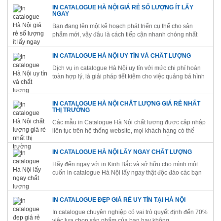
IN CATALOGUE HÀ NỘI GIÁ RẺ SỐ LƯỢNG ÍT LẤY
NGAY
Bạn đang lên một kế hoạch phát triển cụ thể cho sản
phẩm mới, vậy đâu là cách tiếp cận nhanh chóng nhất
đến với khách hàng tiềm năng thực sự của mình?
IN CATALOGUE HÀ NỘI UY TÍN VÀ CHẤT LƯỢNG
Dịch vụ in catalogue Hà Nội uy tín với mức chi phí hoàn
toàn hợp lý, là giải pháp tiết kiệm cho việc quảng bá hình
ảnh, sản phẩm tốt nhất.
IN CATALOGUE HÀ NỘI CHẤT LƯỢNG GIÁ RẺ NHẤT
THỊ TRƯỜNG
Các mẫu in Catalogue Hà Nội chất lượng được cập nhập
liên tục trên hệ thống website, mọi khách hàng có thể
tham khảo và đặt in hoặc tự thiết kế theo mẫu
IN CATALOGUE HÀ NỘI LẤY NGAY CHẤT LƯỢNG
Hãy đến ngay với in Kinh Bắc và sở hữu cho mình một
cuốn in catalogue Hà Nội lấy ngay thật độc đáo các bạn
nhé!
IN CATALOGUE ĐẸP GIÁ RẺ UY TÍN TẠI HÀ NỘI
In catalogue chuyên nghiệp có vai trò quyết định đến 70%
việc lựa chọn sản phẩm của bạn hay không.