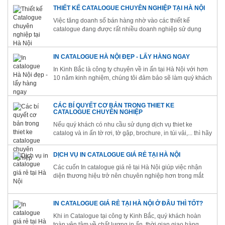
THIẾT KẾ CATALOGUE CHUYÊN NGHIỆP TẠI HÀ NỘI
Việc tăng doanh số bán hàng nhờ vào các thiết kế
catalogue đang được rất nhiều doanh nghiệp sử dụng
IN CATALOGUE HÀ NỘI ĐẸP - LẤY HÀNG NGAY
In Kinh Bắc là công ty chuyên về in ấn tại Hà Nội với hơn
10 năm kinh nghiệm, chúng tôi đảm bảo sẽ làm quý khách
hài lòng với bất kỳ sản phẩm in nào.
CÁC BÍ QUYẾT CƠ BẢN TRONG THIET KE
CATALOGUE CHUYÊN NGHIỆP
Nếu quý khách có nhu cầu sử dụng dịch vụ thiet ke
catalog và in ấn tờ rơi, tờ gập, brochure, in túi vải,... thì hãy
liên hệ ngay với chúng tôi
DỊCH VỤ IN CATALOGUE GIÁ RẺ TẠI HÀ NỘI
Các cuốn In catalogue giá rẻ tại Hà Nội giúp việc nhận
diện thương hiệu trở nên chuyên nghiệp hơn trong mắt
khách hàng
IN CATALOGUE GIÁ RẺ TẠI HÀ NỘI Ở ĐÂU THÌ TỐT?
Khi in Catalogue tại công ty Kinh Bắc, quý khách hoàn
toàn yên tâm về chất lượng in ấn, thời gian giao hàng