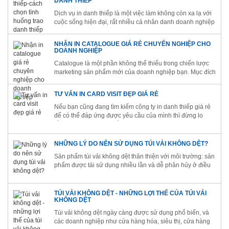
DANH THIẾP
Dịch vụ in danh thiếp là một việc làm không còn xa lạ với
cuộc sống hiện đại, rất nhiều cá nhân danh doanh nghiệp
sử dụng dịch vụ này. In danh thiếp thực sự rất cần cho
người làm việc trong lĩnh vực kinh doanh.
NHẬN IN CATALOGUE GIÁ RẺ CHUYÊN NGHIỆP CHO
DOANH NGHIỆP
Catalogue là một phần không thể thiếu trong chiến lược
marketing sản phẩm mới của doanh nghiệp bạn. Mục đích
của Catalogue là quảng cáo để thu hút khách hàng. Do
vậy hãy lựa chọn đơn vị in ấn chuyên nghiệp với dịch vụ
TƯ VẤN IN CARD VISIT ĐẸP GIÁ RẺ
in catalogue giá...
Nếu bạn cũng đang tìm kiếm công ty in danh thiếp giá rẻ
để có thể đáp ứng được yêu cầu của mình thì đừng lo
lắng, công ty in Kinh Bắc sẽ là gợi ý hoàn hảo dành cho
bạn và mọi doanh nghiệp trên toàn quốc mà tôi muốn gửi
tới.
NHỮNG LÝ DO NÊN SỬ DỤNG TÚI VẢI KHÔNG DỆT?
Sản phẩm túi vải không dệt thân thiện với môi trường: sản
phẩm được tái sử dụng nhiều lần và dễ phân hủy ở điều
kiện môi trường tự nhiên nên sử dụng túi vải không dệt
được xem là sản phẩm thân thiện với môi trường hiện...
TÚI VẢI KHÔNG DỆT - NHỮNG LỢI THẾ CỦA TÚI VẢI
KHÔNG DỆT
Túi vải không dệt ngày càng được sử dụng phổ biến, và
các doanh nghiệp như cửa hàng hóa, siêu thị, cửa hàng