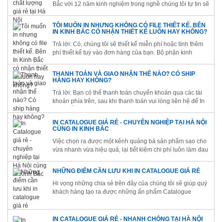
Bắc với 12 năm kinh nghiệm trong nghề chúng tôi tự tin sẽ
đem đến cho quý khách hàng những sản phẩm tốt nhất.
TÔI MUỐN IN NHƯNG KHÔNG CÓ FILE THIẾT KẾ. BÊN
IN KINH BẮC CÓ NHẬN THIẾT KẾ LUÔN HAY KHÔNG?
Trả lời: Có, chúng tôi sẽ thiết kế miễn phí hoặc tính thêm
phí thiết kế tuỳ vào đơn hàng của bạn. Bộ phận kinh
doanh sẽ liên hệ với bạn khi bạn đặt hàng.
THANH TOÁN VÀ GIAO NHẬN THẾ NÀO? CÓ SHIP
HÀNG HAY KHÔNG?
Trả lời: Bạn có thể thanh toán chuyển khoản qua các tài
khoản phía trên, sau khi thanh toán vui lòng liên hệ để In
Kinh Bắc xác nhận. Chúng tôi nhận ship hàng tận nơi (có
tính phí) nếu khách hàng có yêu cầu. Trong nội thành Hà
IN CATALOGUE GIÁ RẺ - CHUYÊN NGHIỆP TẠI HÀ NỘI
Nội thường sẽ...
CÙNG IN KINH BẮC
Việc chọn ra được một kênh quảng bá sản phẩm sao cho
vừa nhanh vừa hiệu quả, lại tiết kiệm chi phí luôn làm đau
đầu các nhà quản lý. In Catalogue chính là biện pháp hữu
hiệu cho vấn đề này.
NHỮNG ĐIỂM CẦN LƯU KHI IN CATALOGUE GIÁ RẺ
Hi vọng những chia sẻ trên đây của chúng tôi sẽ giúp quý
khách hàng tạo ra được những ấn phẩm Catalogue
chuyên nghiệp và ấn tượng, góp phần thúc đẩy công việc
kinh doanh và doanh thu của mình các bạn nhé!
IN CATALOGUE GIÁ RẺ - NHANH CHÓNG TẠI HÀ NỘI