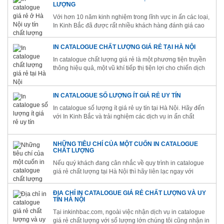
LƯỢNG
Với hơn 10 năm kinh nghiệm trong lĩnh vực in ấn các loại,
In Kinh Bắc đã được rất nhiều khách hàng đánh giá cao
về dịch vụ in catalogue giá rẻ ở Hà Nội.
IN CATALOGUE CHẤT LƯỢNG GIÁ RẺ TẠI HÀ NỘI
In catalogue chất lượng giá rẻ là một phương tiện truyền
thông hiệu quả, một vũ khí tiếp thị tiện lợi cho chiến dịch
Marketing được nhiều công ty tin dùng
IN CATALOGUE SỐ LƯỢNG ÍT GIÁ RẺ UY TÍN
In catalogue số lượng ít giá rẻ uy tín tại Hà Nội. Hãy đến
với In Kinh Bắc và trải nghiệm các dịch vụ in ấn chất
lượng như: in catalog, tờ tơi, brochure, in hộp giáy, in túi
vải,...
NHỮNG TIÊU CHÍ CỦA MỘT CUỐN IN CATALOGUE
CHẤT LƯỢNG
Nếu quý khách đang cân nhắc về quy trình in catalogue
giá rẻ chất lượng tại Hà Nội thì hãy liên lạc ngay với
chúng tôi để nhận được những tư vấn chi tiết nhất nhé!
ĐỊA CHỈ IN CATALOGUE GIÁ RẺ CHẤT LƯỢNG VÀ UY
TÍN HÀ NỘI
Tại inkinhbac.com, ngoài việc nhận dịch vụ in catalogue
giá rẻ chất lượng với số lượng lớn chúng tôi cũng nhận in