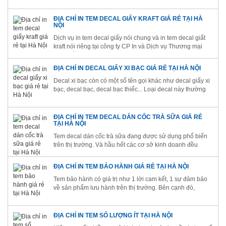
tem decal giấy chuyên nghiệp, uy tín cũng là điều mà các
công ty,...
ĐỊA CHỈ IN TEM DECAL GIẤY KRAFT GIÁ RẺ TẠI HÀ
NỘI
Dịch vụ in tem decal giấy nói chung và in tem decal giất
kraft nói riêng tại công ty CP In và Dịch vụ Thương mại
Kinh Bắc đang rất “hút” khách. Công ty chúng tôi chính là
sự lựa chọn tuyệt vời dành cho các công ty, tổ chức,
ĐỊA CHỈ IN DECAL GIẤY XI BẠC GIÁ RẺ TẠI HÀ NỘI
doanh nghiệp, cá...
Decal xi bạc còn có một số tên gọi khác như decal giấy xi
bạc, decal bạc, decal bạc thiếc... Loại decal này thường
được sử dụng để in tem decal xi bạc - dán lên sản phẩm
của các doanh nghiệp. Công ty Cổ phần In và Dịch vụ
Thương mại Kinh...
ĐỊA CHỈ IN TEM DECAL DÁN CỐC TRÀ SỮA GIÁ RẺ
TẠI HÀ NỘI
Tem decal dán cốc trà sữa đang được sử dụng phổ biến
trên thị trường. Và hầu hết các cơ sở kinh doanh đều
muốn tìm cho mình địa chỉ in tem decal giá rẻ để tiết kiệm
chi phí, tối ưu hóa lợi nhuận. Hãy đến với công ty Cổ phần
ĐỊA CHỈ IN TEM BẢO HÀNH GIÁ RẺ TẠI HÀ NỘI
In...
Tem bảo hành có giá trị như 1 lời cam kết, 1 sự đảm bảo
về sản phẩm lưu hành trên thị trường. Bên cạnh đó,
phương thức in tem bảo hành còn được coi là dấu hiệu
đặc biệt để nhận biết, phân biệt nguồn gốc hàng hóa, góp
phần...
ĐỊA CHỈ IN TEM SỐ LƯỢNG ÍT TẠI HÀ NỘI