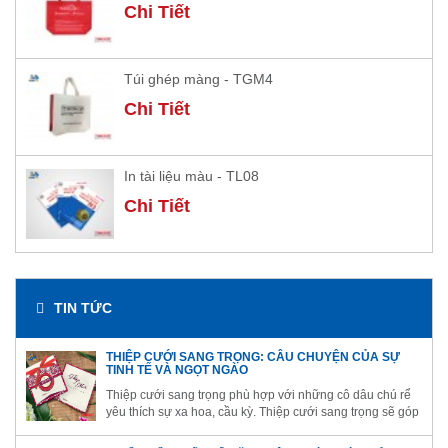
Chi Tiết
Túi ghép màng - TGM4
Chi Tiết
In tài liệu màu - TL08
Chi Tiết
TIN TỨC
THIỆP CƯỚI SANG TRỌNG: CÂU CHUYỆN CỦA SỰ
TINH TẾ VÀ NGỌT NGÀO
Thiệp cưới sang trọng phù hợp với những cô dâu chú rể
yêu thích sự xa hoa, cầu kỳ. Thiệp cưới sang trọng sẽ góp
phần giúp đám cưới của bạn trở lên ấn tượng