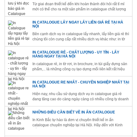
Từ giai đoạn thiết kế đến khi hoàn thành đòi hỏi rất tỉ mỉ
mới có thể cho ra một sản phẩm in catalogue chất lượng
với giá thành rẻ.
IN CATALOGUE LẤY NGAY LẤY LIỀN GIÁ RẺ TẠI HÀ
NỘI
Bên cạnh dịch vụ in catalogue lấy nhanh, lấy liền giá rẻ thì
chúng tôi còn cung cấp rất nhiều dịch vụ khác như: in tờ
rơi, in túi vải không dệt, in danh thiếp, namecard. Card
visit, in túi giấy,..
IN CATALOGUE RẺ - CHẤT LƯỢNG - UY TÍN - LẤY
HÀNG NGAY TẠI HÀ NỘI
In catalogue rẻ, in tờ rơi, in brochure, in túi giấy đựng sản
phẩm,... là những công cụ tạo dựng mối liên kết rất hiệu
quả giữa doanh nghiệp với khách hàng
IN CATALOGUE RE NHẤT - CHUYÊN NGHIỆP NHẤT TẠI
HÀ NỘI
Hiện nay, nhu cầu sử dụng dịch vụ in catalogue giá rẻ
đang tăng cao do càng ngày càng có nhiều công ty doanh
nghiệp nhận ra được tầm quan trọng của công cụ quảng
bá này.
NHỮNG ĐIỀU CẦN BIẾT VỀ IN ẤN CATALOGUE
In Kinh Bắc tự hào là đơn vị chuyên thiết kế in ấn
catalogue chuyên nghiệp tại Hà Nội. Hãy đến với Kinh
Bắc để được trải nghiệm những dịch vụ in ấn tuyệt vời
nhất các bạn nhé!