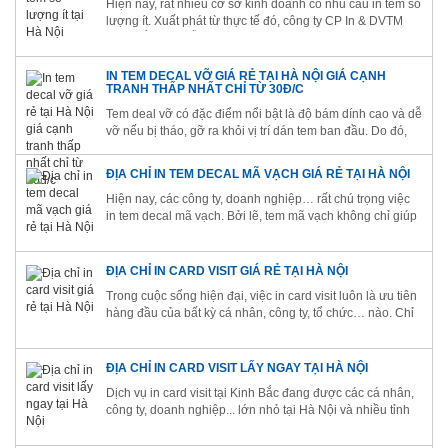
Hiện nay, rất nhiều cơ sở kinh doanh có nhu cầu in tem số
lượng ít. Xuất phát từ thực tế đó, công ty CP In & DVTM
Kinh Bắc luôn sẵn sàng in tem nhãn số lượng ít (hoặc số
lượng lớn) theo yêu cầu của quý khách hàng. Kinh Bắc đã
có 13 năm...
IN TEM DECAL VỠ GIÁ RẺ TẠI HÀ NỘI GIÁ CẠNH
TRANH THẤP NHẤT CHỈ TỪ 30Đ/C
​Tem deal vỡ có đặc điểm nổi bật là độ bám dính cao và dễ
vỡ nếu bị tháo, gỡ ra khỏi vị trí dán tem ban đầu. Do đó,
rất nhiều công ty, doanh nghiệp… đã in tem vỡ để làm tem
niêm phong hoặc tem bảo hành cho sản phẩm. Công ty
ĐỊA CHỈ IN TEM DECAL MÃ VẠCH GIÁ RẺ TẠI HÀ NỘI
Cổ...
Hiện nay, các công ty, doanh nghiệp… rất chú trọng việc
in tem decal mã vạch. Bởi lẽ, tem mã vạch không chỉ giúp
đơn giản hóa các thao tác quản lý hàng hóa mà còn góp
phần mang đến cho người tiêu dùng những trải nghiệm
mua sắm tốt nhất....
ĐỊA CHỈ IN CARD VISIT GIÁ RẺ TẠI HÀ NỘI
Trong cuộc sống hiện đại, việc in card visit luôn là ưu tiên
hàng đầu của bất kỳ cá nhân, công ty, tổ chức… nào. Chỉ
cần sử dụng dịch vụ in card visit giá rẻ tại Công Ty Cổ
Phần In Và Dịch Vụ Thương Mại Kinh Bắc, quý khách
hàng đã...
ĐỊA CHỈ IN CARD VISIT LẤY NGAY TẠI HÀ NỘI
Dịch vụ in card visit tại Kinh Bắc đang được các cá nhân,
công ty, doanh nghiệp... lớn nhỏ tại Hà Nội và nhiều tỉnh
thành khác trên cả nước ưu tiên lựa chọn. Đặc biệt, chúng
tôi còn cung cấp dịch vụ in card visit lấy ngay để đáp