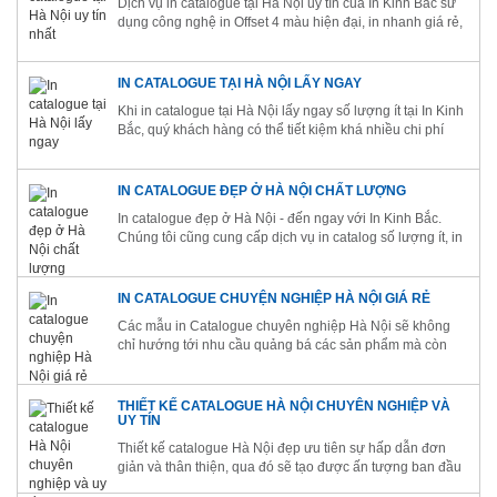
Dịch vụ in catalogue tại Hà Nội uy tín của In Kinh Bắc sử
dụng công nghệ in Offset 4 màu hiện đại, in nhanh giá rẻ,
đáp ứng mọi nhu cầu về số lượng,...
IN CATALOGUE TẠI HÀ NỘI LẤY NGAY
Khi in catalogue tại Hà Nội lấy ngay số lượng ít tại In Kinh
Bắc, quý khách hàng có thể tiết kiệm khá nhiều chi phí
cho ngân sách chạy quảng cáo
IN CATALOGUE ĐẸP Ở HÀ NỘI CHẤT LƯỢNG
In catalogue đẹp ở Hà Nội - đến ngay với In Kinh Bắc.
Chúng tôi cũng cung cấp dịch vụ in catalog số lượng ít, in
tờ rơi, card visit, túi vải không dệt,..
IN CATALOGUE CHUYỆN NGHIỆP HÀ NỘI GIÁ RẺ
Các mẫu in Catalogue chuyên nghiệp Hà Nội sẽ không
chỉ hướng tới nhu cầu quảng bá các sản phẩm mà còn
tạo ra sự chú ý với các khách hàng tiềm năng.
THIẾT KẾ CATALOGUE HÀ NỘI CHUYÊN NGHIỆP VÀ
UY TÍN
Thiết kế catalogue Hà Nội đẹp ưu tiên sự hấp dẫn đơn
giản và thân thiện, qua đó sẽ tạo được ấn tượng ban đầu
tốt đẹp và gần gũi với khách hàng tốt hơn