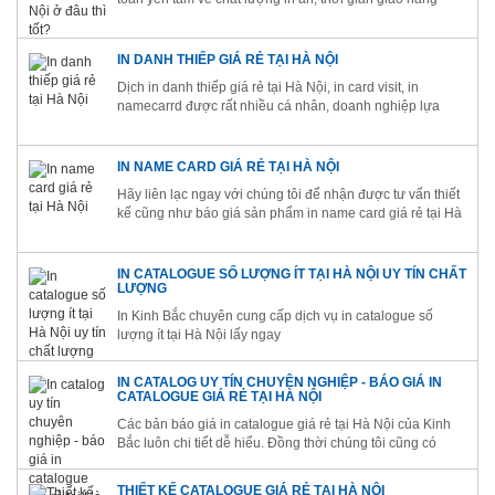
ngay cả đối với các trường hợp in catalogue gia re tai Ha
Noi số lượng ít, lấy hàng ngay.
IN DANH THIẾP GIÁ RẺ TẠI HÀ NỘI
Dịch in danh thiếp giá rẻ tại Hà Nội, in card visit, in
namecarrd được rất nhiều cá nhân, doanh nghiệp lựa
chọn để có thể tạo được ấn tượng với khách hàng
IN NAME CARD GIÁ RẺ TẠI HÀ NỘI
Hãy liên lạc ngay với chúng tôi để nhận được tư vấn thiết
kế cũng như báo giá sản phẩm in name card giá rẻ tại Hà
Nội, in card visit hợp lý nhất nhé
IN CATALOGUE SỐ LƯỢNG ÍT TẠI HÀ NỘI UY TÍN CHẤT
LƯỢNG
In Kinh Bắc chuyên cung cấp dịch vụ in catalogue số
lượng ít tại Hà Nội lấy ngay
IN CATALOG UY TÍN CHUYÊN NGHIỆP - BÁO GIÁ IN
CATALOGUE GIÁ RẺ TẠI HÀ NỘI
Các bản báo giá in catalogue giá rẻ tại Hà Nội của Kinh
Bắc luôn chi tiết dễ hiểu. Đồng thời chúng tôi cũng có
chính sách ưu đãi cho các khách hàng lớn
THIẾT KẾ CATALOGUE GIÁ RẺ TẠI HÀ NỘI