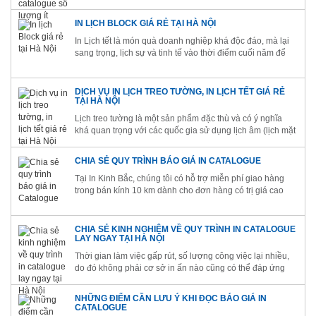
IN LỊCH BLOCK GIÁ RẺ TẠI HÀ NỘI
In Lịch tết là món quà doanh nghiệp khá độc đáo, mà lại
sang trọng, lịch sự và tinh tế vào thời điểm cuối năm để
dành tặng cho những người thân yêu, bạn bè, đồng
nghiệp, nhân viên và cả khách hàng, đối tác.
DỊCH VỤ IN LỊCH TREO TƯỜNG, IN LỊCH TẾT GIÁ RẺ
TẠI HÀ NỘI
Lịch treo tường là một sản phẩm đặc thù và có ý nghĩa
khá quan trọng với các quốc gia sử dụng lịch âm (lịch mặt
trăng) như Việt Nam
CHIA SẺ QUY TRÌNH BÁO GIÁ IN CATALOGUE
Tại In Kinh Bắc, chúng tôi có hỗ trợ miễn phí giao hàng
trong bán kính 10 km dành cho đơn hàng có trị giá cao
hơn 500.000 VND
CHIA SẺ KINH NGHIỆM VỀ QUY TRÌNH IN CATALOGUE
LAY NGAY TẠI HÀ NỘI
Thời gian làm việc gấp rút, số lượng công việc lại nhiều,
do đó không phải cơ sở in ấn nào cũng có thể đáp ứng
được nhu cầu in catalogue lay ngay tại Hà Nội hiện nay.
NHỮNG ĐIỂM CẦN LƯU Ý KHI ĐỌC BÁO GIÁ IN
CATALOGUE