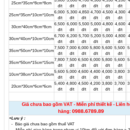
5,600
5,000
4,700
4,500
4,350
4,200
25cm*35cm*8cm*8cm
đ/t
đ/t
đ/t
đ/t
đ/t
đ/t
6,000
5,300
4,850
4,700
4,500
4,300
25cm*35cm*10cm*10cm
đ/t
đ/t
đ/t
đ/t
đ/t
đ/t
6,500
6,000
5,500
5,000
4,800
4,600
30cm*40cm*8cm*8cm
đ/t
đ/t
đ/t
đ/t
đ/t
đ/t
6,700
6,200
5,700
5,200
5,000
4,800
30cm*40cm*10cm*10cm
đ/t
đ/t
đ/t
đ/t
đ/t
đ/t
7,500
7,000
6,000
5,800
5,600
5,500
5
35cm*50cm*10cm*10cm
đ/t
đ/t
đ/t
đ/t
đ/t
đ/t
7,800
7,500
6,500
6,000
5,800
5,600
5
35cm*50cm*15cm*15cm
đ/t
đ/t
đ/t
đ/t
đ/t
đ/t
5,600
5,000
4,600
4,400
4,000
3,800
3
10cm*38cm*10cm*10cm
đ/t
đ/t
đ/t
đ/t
đ/t
đ/t
5,400
4,800
4,500
4,200
3,800
3,700
3
20cm*30cm*6cm*6cm
đ/t
đ/t
đ/t
đ/t
đ/t
đ/t
Giá chưa bao gồm VAT - Miễn phí thiết kế - Liên h
0988.6789.89
hàng:
+Lưu ý :
- Báo giá chưa bao gồm thuế VAT
​ - Miễn phí giao hàng trong phạm vi 10km đối với đơn hàng ≥