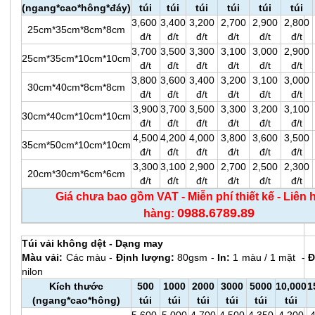
(ngang*cao*hông*đáy)
túi
túi
túi
túi
túi
túi
3,600
3,400
3,200
2,700
2,900
2,800
25cm*35cm*8cm*8cm
đ/t
đ/t
đ/t
đ/t
đ/t
đ/t
3,700
3,500
3,300
3,100
3,000
2,900
25cm*35cm*10cm*10cm
đ/t
đ/t
đ/t
đ/t
đ/t
đ/t
3,800
3,600
3,400
3,200
3,100
3,000
30cm*40cm*8cm*8cm
đ/t
đ/t
đ/t
đ/t
đ/t
đ/t
3,900
3,700
3,500
3,300
3,200
3,100
30cm*40cm*10cm*10cm
đ/t
đ/t
đ/t
đ/t
đ/t
đ/t
4,500
4,200
4,000
3,800
3,600
3,500
35cm*50cm*10cm*10cm
đ/t
đ/t
đ/t
đ/t
đ/t
đ/t
3,300
3,100
2,900
2,700
2,500
2,300
20cm*30cm*6cm*6cm
đ/t
đ/t
đ/t
đ/t
đ/t
đ/t
Giá chưa bao gồm VAT - Miễn phí thiết kế - Liên 
0988.6789.89
hàng:
Túi vải không dệt - Dạng may
Màu vải:
Các màu -
Định lượng:
80gsm -
In:
1 màu / 1 mặt -
Đ
nilon
Kích thước
500
1000
2000
3000
5000
10,000
1
(ngang*cao*hông)
túi
túi
túi
túi
túi
túi