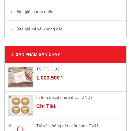
Báo giá in tem nhãn
Báo giá túi vải không dệt
SẢN PHẨM BÁN CHẠY
TS_TCHL03
đ
1.000.500
In tem decal nhựa đục - DND7
Chi Tiết
Túi vải không dệt chặt góc - TV11