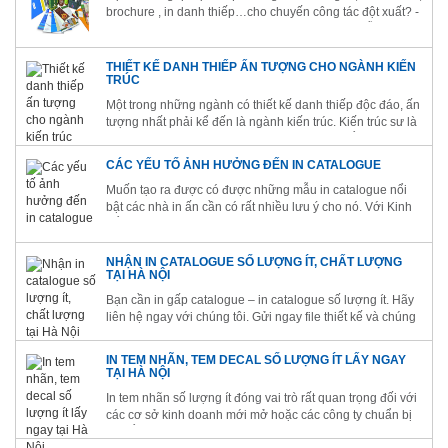
brochure , in danh thiếp…cho chuyến công tác đột xuất? -
Bạn cần dịch vụ in ấn nhanh bổ sung vài trăm mẫu tài liệu
cho khách mời trong buổi hội thảo ngày hôm sau?
THIẾT KẾ DANH THIẾP ẤN TƯỢNG CHO NGÀNH KIẾN
TRÚC
Một trong những ngành có thiết kế danh thiếp độc đáo, ấn
tượng nhất phải kể đến là ngành kiến trúc. Kiến trúc sư là
những người làm về nghệ thuật, họ có con mắt thẩm mỹ
cao cũng như yêu cầu cao về tính thẩm mỹ cho các sản
CÁC YẾU TỐ ẢNH HƯỞNG ĐẾN IN CATALOGUE
phẩm...
Muốn tạo ra được có được những mẫu in catalogue nổi
bật các nhà in ấn cần có rất nhiều lưu ý cho nó. Với Kinh
Bắc với nhiều năm làm việc trong lĩnh vực in ấn chúng tôi
đã rút ra được những kinh nghiệm cho mình. Bài này
chúng tôi sẽ...
NHẬN IN CATALOGUE SỐ LƯỢNG ÍT, CHẤT LƯỢNG
TẠI HÀ NỘI
Bạn cần in gấp catalogue – in catalogue số lượng ít. Hãy
liên hệ ngay với chúng tôi. Gửi ngay file thiết kế và chúng
tôi sẽ làm nhanh nhất có thể. Để quy trình in gấp
catalogue được tiến hành thuận lợi, các bạn cần lưu ý một
IN TEM NHÃN, TEM DECAL SỐ LƯỢNG ÍT LẤY NGAY
số vấn...
TẠI HÀ NỘI
In tem nhãn số lượng ít đóng vai trò rất quan trọng đối với
các cơ sở kinh doanh mới mở hoặc các công ty chuẩn bị
ra mắt sản phẩm mới trên thị trường. Khi đặt in tem nhãn