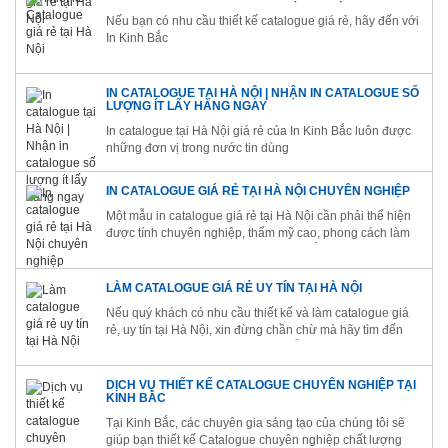
Nếu bạn có nhu cầu thiết kế catalogue giá rẻ, hãy đến với
In Kinh Bắc
IN CATALOGUE TẠI HÀ NỘI | NHẬN IN CATALOGUE SỐ
LƯỢNG ÍT LẤY HÀNG NGAY
In catalogue tại Hà Nội giá rẻ của In Kinh Bắc luôn được
những đơn vị trong nước tin dùng
IN CATALOGUE GIÁ RẺ TẠI HÀ NỘI CHUYÊN NGHIỆP
Một mẫu in catalogue giá rẻ tại Hà Nội cần phải thể hiện
được tính chuyên nghiệp, thẩm mỹ cao, phong cách làm
việc và những yêu cầu khá nghiêm khắc về cách trình bày
nội dung, bố cục
LÀM CATALOGUE GIÁ RẺ UY TÍN TẠI HÀ NỘI
Nếu quý khách có nhu cầu thiết kế và làm catalogue giá
rẻ, uy tín tại Hà Nội, xin đừng chần chừ mà hãy tìm đến
ngay với inkinhbac.com để được hỗ trợ tận tình nhé!
DỊCH VỤ THIẾT KẾ CATALOGUE CHUYÊN NGHIỆP TẠI
KINH BẮC
Tại Kinh Bắc, các chuyên gia sáng tạo của chúng tôi sẽ
giúp bạn thiết kế Catalogue chuyên nghiệp chất lượng