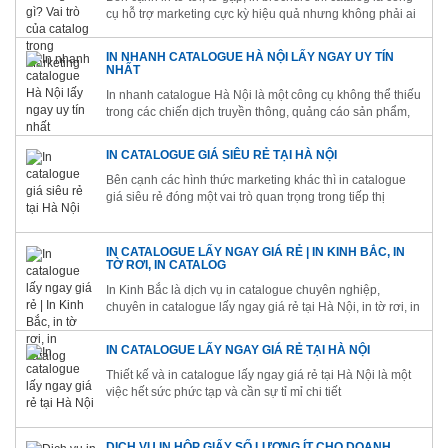
cụ hỗ trợ marketing cực kỳ hiệu quả nhưng không phải ai
cũng hiểu rõ khái niệm catalogue là gì
IN NHANH CATALOGUE HÀ NỘI LẤY NGAY UY TÍN
NHẤT
In nhanh catalogue Hà Nội là một công cụ không thể thiếu
trong các chiến dịch truyền thông, quảng cáo sản phẩm,
dịch vụ của công ty, doanh nghiệp
IN CATALOGUE GIÁ SIÊU RẺ TẠI HÀ NỘI
Bên cạnh các hình thức marketing khác thì in catalogue
giá siêu rẻ đóng một vai trò quan trọng trong tiếp thị
thương hiệu và tăng doanh thu
IN CATALOGUE LẤY NGAY GIÁ RẺ | IN KINH BẮC, IN
TỜ RƠI, IN CATALOG
In Kinh Bắc là dịch vụ in catalogue chuyên nghiệp,
chuyên in catalogue lấy ngay giá rẻ tại Hà Nội, in tờ rơi, in
catalog, brochure, hộp giấy, túi vải,...
IN CATALOGUE LẤY NGAY GIÁ RẺ TẠI HÀ NỘI
Thiết kế và in catalogue lấy ngay giá rẻ tại Hà Nội là một
việc hết sức phức tạp và cần sự tỉ mỉ chi tiết
DỊCH VỤ IN HỘP GIẤY SỐ LƯỢNG ÍT CHO DOANH