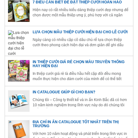
7 ĐIỀU CẦN BIẾT ĐỂ ĐẶT THIỆP CƯỚI HOÀN HẢO
Hiện nay có rất nhiều kiểu dáng thiệp cưới đẹp nhưng để
chọn được một mẫu thiệp ưng ý, phù hợp với cả ngân
sách và sở thích, các đôi uyên ương
LỰA CHỌN MẪU THIỆP CƯỚI HIỆN ĐẠI CHO LỄ CƯỚI
Ngày càng có nhiều cặp cô dâu chú rể lựa chọn thiệp
cưới theo phong cách hiện đại và đơn giản để ghi dấu
hạnh phúc ngày trọng đại của cuộc đời mình.
IN THIỆP CƯỚI GIÁ RẺ CHỌN MÀU TRUYỀN THỐNG
HAY HIỆN ĐẠI
In thiệp cưới giá rẻ là điều hầu hết cặp đôi đều mong
muốn thực hiện cho đám cưới của mình để có thể tiết
kiệm việc chi tiêu cho việc chuẩn bị đám cưới.
IN CATALOGUE GIÚP GÌ CHO BẠN?
Chúng tôi – Công ty thiết kế và in ấn Kinh Bắc đã có hơn
10 năm kinh nghiệm trong lĩnh vực này do đó chúng tôi
chắc chắn sẽ đáp ứng tốt nhất yêu cầu thiết kế catalogue
và in ấn catalogue từ phía khách hàng.
ĐỊA CHỈ IN ẤN CATALOGUE TỐT NHẤT TRÊN THỊ
TRƯỜNG
Với hơn 10 năm hoạt động và phát triển trong lĩnh vực in