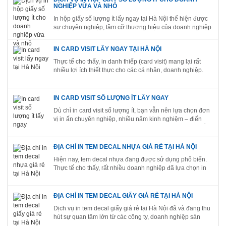
NGHIỆP VỪA VÀ NHỎ
In hộp giấy số lượng ít lấy ngay tại Hà Nội thể hiện được
sự chuyên nghiệp, tầm cỡ thương hiệu của doanh nghiệp
trong quảng bá thương hiệu doanh nghiệp
IN CARD VISIT LẤY NGAY TẠI HÀ NỘI
Thực tế cho thấy, in danh thiếp (card visit) mang lại rất
nhiều lợi ích thiết thực cho các cá nhân, doanh nghiệp.
Hãy sử dụng dịch vụ in card visit tại Công ty CP In Và Dịch
vụ Thương mại Kinh Bắc để khởi nguồn cho những bước
tiến vượt...
IN CARD VISIT SỐ LƯỢNG ÍT LẤY NGAY
Dù chỉ in card visit số lượng ít, bạn vẫn nên lựa chọn đơn
vị in ấn chuyên nghiệp, nhiều năm kinh nghiệm – điển
hình như Công ty CP in và Thương mại Dịch vụ Kinh Bắc.
Bởi lẽ, một đơn vị chuyên nghiệp sẽ mang đến cho bạn
những sản...
ĐỊA CHỈ IN TEM DECAL NHỰA GIÁ RẺ TẠI HÀ NỘI
Hiện nay, tem decal nhựa đang được sử dụng phổ biến.
Thực tế cho thấy, rất nhiều doanh nghiệp đã lựa chọn in
tem decal nhựa nói chung và in tem decal nhựa giá rẻ nói
riêng để nâng tầm thương hiệu, chống hàng giả, hàng
nhái cũng như thúc...
ĐỊA CHỈ IN TEM DECAL GIẤY GIÁ RẺ TẠI HÀ NỘI
Dịch vụ in tem decal giấy giá rẻ tại Hà Nội đã và đang thu
hút sự quan tâm lớn từ các công ty, doanh nghiệp sản
xuất hàng hóa. Song song với đó, việc lựa chọn địa chỉ in