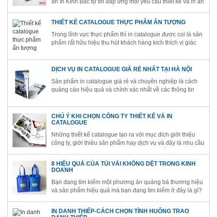
ấn In Kinh Bắc tự tin đáp ứng mọi yêu cầu thiết kế và in ấn
catalogue. Được trang bị hệ thống máy móc nhà xưởng
hiện đại chúng tôi tin rằng khách hàng sẽ có những sản
THIẾT KẾ CATALOGUE THỰC PHẨM ẤN TƯỢNG
phẩm...
Trong lĩnh vực thực phẩm thì in catalogue được coi là sản
phẩm rất hữu hiệu thu hút khách hàng kích thích vị giác
cho mọi người. Để có một catalogue đẹp phải dựa vào
người thiết kế giàu kinh nghiệm trong in ấn
DỊCH VỤ IN CATALOGUE GIÁ RẺ NHẤT TẠI HÀ NỘI
Sản phẩm in catalogue giá rẻ và chuyên nghiệp là cách
quảng cáo hiệu quả và chính xác nhất về các thông tin
hữu ích về doanh nghiệp, sản phẩm, dịch vụ tới tay khách
hàng. Phương pháp này sẽ giúp cho doanh nghiệp có
một chiến lược kinh doanh...
CHÚ Ý KHI CHỌN CÔNG TY THIẾT KẾ VÀ IN
CATALOGUE
Những thiết kế catalogue tạo ra với mục đích giới thiệu
công ty, giới thiệu sản phẩm hay dịch vụ và đây là nhu cầu
thiết yếu cho hầu hết các doanh nghiệp nhằm quảng bá
thương hiệu của mình đến với khách hàng. Có rất nhiều
8 HIỆU QUẢ CỦA TÚI VẢI KHÔNG DỆT TRONG KINH
doanh nghiệp...
DOANH
Bạn đang tìm kiếm một phương án quảng bá thương hiệu
và sản phẩm hiệu quả mà bạn đang tìm kiếm ở đây là gì?
Bạn đang băn khoăn về những khoản chi phí khổng lồ
cho việc marketing sản phẩm? Liệu rằng lựa chọn những
IN DANH THIẾP-CÁCH CHỌN TÌNH HUỐNG TRAO
chiếc túi vải...