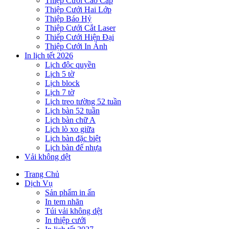
Thiệp Cưới Cao Cấp
Thiệp Cưới Hai Lớp
Thiệp Báo Hỷ
Thiệp Cưới Cắt Laser
Thiếp Cưới Hiện Đại
Thiệp Cưới In Ảnh
In lịch tết 2026
Lịch độc quyền
Lịch 5 tờ
Lịch block
Lịch 7 tờ
Lịch treo tường 52 tuần
Lịch bàn 52 tuần
Lịch bàn chữ A
Lịch lò xo giữa
Lịch bàn đặc biệt
Lịch bàn đế nhựa
Vải không dệt
Trang Chủ
Dịch Vụ
Sản phẩm in ấn
In tem nhãn
Túi vải không dệt
In thiệp cưới