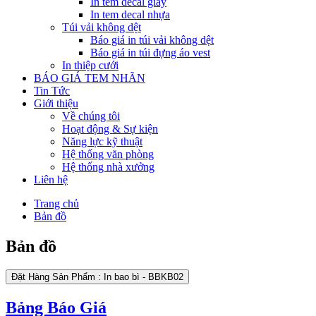
In tem decal giấy
In tem decal nhựa
Túi vải không dệt
Báo giá in túi vải không dệt
Báo giá in túi đựng áo vest
In thiệp cưới
BÁO GIÁ TEM NHÃN
Tin Tức
Giới thiệu
Về chúng tôi
Hoạt động & Sự kiện
Năng lực kỹ thuật
Hệ thống văn phòng
Hệ thống nhà xưởng
Liên hệ
Trang chủ
Bản đồ
Bản đồ
Đặt Hàng Sản Phẩm : In bao bì - BBKB02
Bảng Báo Giá