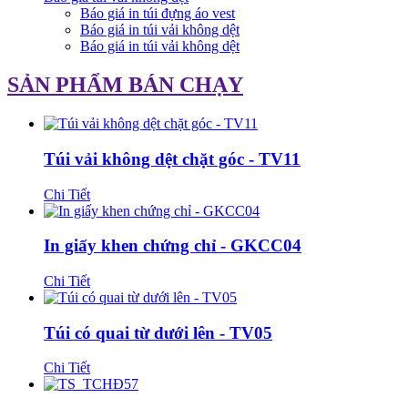
Báo giá in túi đựng áo vest
Báo giá in túi vải không dệt
Báo giá in túi vải không dệt
SẢN PHẨM BÁN CHẠY
Túi vải không dệt chặt góc - TV11
Chi Tiết
In giấy khen chứng chỉ - GKCC04
Chi Tiết
Túi có quai từ dưới lên - TV05
Chi Tiết