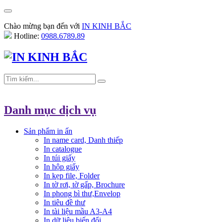
Chào mừng bạn đến với
IN KINH BẮC
Hotline:
0988.6789.89
Danh mục dịch vụ
Sản phẩm in ấn
In name card, Danh thiếp
In catalogue
In túi giấy
In hộp giấy
In kẹp file, Folder
In tờ rơi, tờ gấp, Brochure
In phong bì thư,Envelop
In tiêu đề thư
In tài liệu mầu A3-A4
In dữ liệu biến đổi