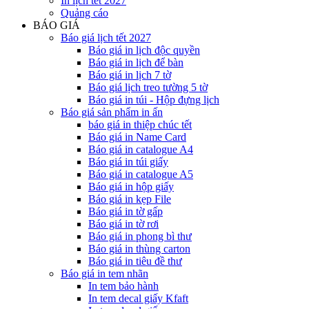
In lịch tết 2027
Quảng cáo
BÁO GIÁ
Báo giá lịch tết 2027
Báo giá in lịch độc quyền
Báo giá in lịch để bàn
Báo giá in lịch 7 tờ
Báo giá lịch treo tường 5 tờ
Báo giá in túi - Hộp đựng lịch
Báo giá sản phẩm in ấn
báo giá in thiệp chúc tết
Báo giá in Name Card
Báo giá in catalogue A4
Báo giá in túi giấy
Báo giá in catalogue A5
Báo giá in hộp giấy
Báo giá in kẹp File
Báo giá in tờ gấp
Báo giá in tờ rơi
Báo giá in phong bì thư
Báo giá in thùng carton
Báo giá in tiêu đề thư
Báo giá in tem nhãn
In tem bảo hành
In tem decal giấy Kfaft