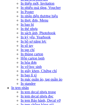
In thiệp mời, Invitation
In phiếu quà tặng, Voucher
In Poster
In nhận diện thương hiệu
In thực đơn, Menu
In bao bì
In thẻ nhựa
In sách ảnh, Photobook
In kỷ yếu, Yearbook
In hồ sơ năng lực
In sổ tay
In tạp chí
In thùng carton
Hộp carton lạnh
In hóa đơn
In vở học sinh
In giấy khen, Chứng chỉ
In bao lì xì
In mác quần áo, tag quần áo
In standee
In tem nhãn
In tem decal nhựa trong
In tem decal nhựa đục
In tem Bảo hành, Decal vỡ
In tem chống hàng giả