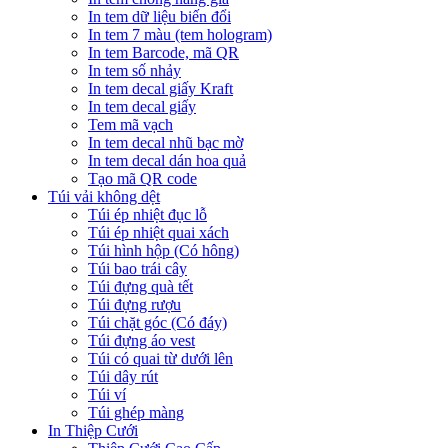
In tem dữ liệu biến đổi
In tem 7 màu (tem hologram)
In tem Barcode, mã QR
In tem số nhảy
In tem decal giấy Kraft
In tem decal giấy
Tem mã vạch
In tem decal nhũ bạc mờ
In tem decal dán hoa quả
Tạo mã QR code
Túi vải không dệt
Túi ép nhiệt đục lỗ
Túi ép nhiệt quai xách
Túi hình hộp (Có hông)
Túi bao trái cây
Túi đựng quà tết
Túi đựng rượu
Túi chặt góc (Có đáy)
Túi đựng áo vest
Túi có quai từ dưới lên
Túi dây rút
Túi ví
Túi ghép màng
In Thiệp Cưới