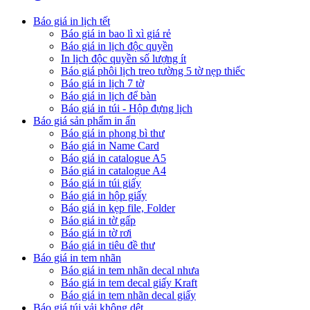
Báo giá in lịch tết
Báo giá in bao lì xì giá rẻ
Báo giá in lịch độc quyền
In lịch độc quyền số lượng ít
Báo giá phôi lịch treo tường 5 tờ nẹp thiếc
Báo giá in lịch 7 tờ
Báo giá in lịch để bàn
Báo giá in túi - Hộp đựng lịch
Báo giá sản phẩm in ấn
Báo giá in phong bì thư
Báo giá in Name Card
Báo giá in catalogue A5
Báo giá in catalogue A4
Báo giá in túi giấy
Báo giá in hộp giấy
Báo giá in kẹp file, Folder
Báo giá in tờ gấp
Báo giá in tờ rơi
Báo giá in tiêu đề thư
Báo giá in tem nhãn
Báo giá in tem nhãn decal nhưa
Báo giá in tem decal giấy Kraft
Báo giá in tem nhãn decal giấy
Báo giá túi vải không dệt