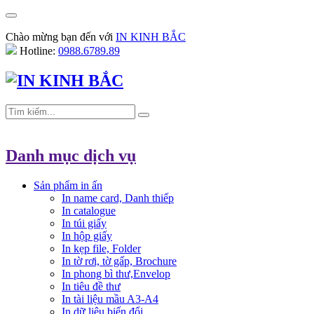
Chào mừng bạn đến với
IN KINH BẮC
Hotline:
0988.6789.89
Danh mục dịch vụ
Sản phẩm in ấn
In name card, Danh thiếp
In catalogue
In túi giấy
In hộp giấy
In kẹp file, Folder
In tờ rơi, tờ gấp, Brochure
In phong bì thư,Envelop
In tiêu đề thư
In tài liệu mầu A3-A4
In dữ liệu biến đổi