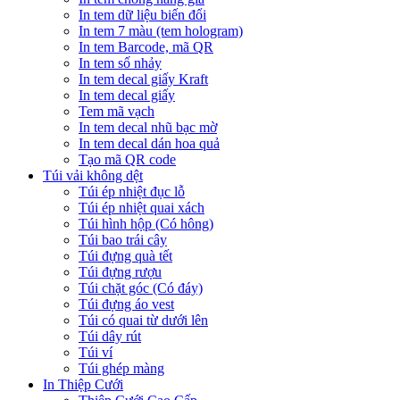
In tem dữ liệu biến đổi
In tem 7 màu (tem hologram)
In tem Barcode, mã QR
In tem số nhảy
In tem decal giấy Kraft
In tem decal giấy
Tem mã vạch
In tem decal nhũ bạc mờ
In tem decal dán hoa quả
Tạo mã QR code
Túi vải không dệt
Túi ép nhiệt đục lỗ
Túi ép nhiệt quai xách
Túi hình hộp (Có hông)
Túi bao trái cây
Túi đựng quà tết
Túi đựng rượu
Túi chặt góc (Có đáy)
Túi đựng áo vest
Túi có quai từ dưới lên
Túi dây rút
Túi ví
Túi ghép màng
In Thiệp Cưới