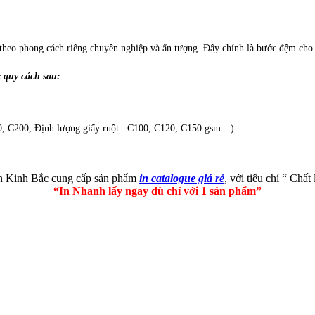
theo phong cách riêng chuyên nghiệp và ấn tượng. Đây chính là bước đệm cho s
c quy cách sau:
0, C200, Định lượng giấy ruột: C100, C120, C150 gsm…)
n Kinh Bắc cung cấp sản phẩm
in
ca
talogue giá rẻ
, với tiêu chí “ Chất
“In Nhanh lấy ngay dù chỉ với 1 sản phẩm”