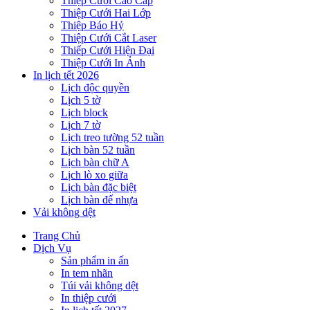
Thiệp Cưới Cao Cấp
Thiệp Cưới Hai Lớp
Thiệp Báo Hỷ
Thiệp Cưới Cắt Laser
Thiếp Cưới Hiện Đại
Thiệp Cưới In Ảnh
In lịch tết 2026
Lịch độc quyền
Lịch 5 tờ
Lịch block
Lịch 7 tờ
Lịch treo tường 52 tuần
Lịch bàn 52 tuần
Lịch bàn chữ A
Lịch lò xo giữa
Lịch bàn đặc biệt
Lịch bàn đế nhựa
Vải không dệt
Trang Chủ
Dịch Vụ
Sản phẩm in ấn
In tem nhãn
Túi vải không dệt
In thiệp cưới