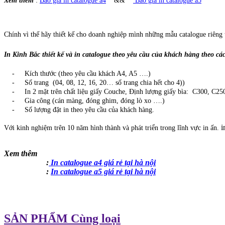
Xem thêm
:
Báo giá in catalogue a4
&&
Báo giá in catalogue a5
Chính vì thế hãy thiết kế cho doanh nghiệp mình những mẫu catalogue riêng 
In Kinh Bắc thiết kế và in catalogue theo yêu cầu của khách hàng theo cá
- Kích thước (theo yêu cầu khách A4, A5 ….)
- Số trang (04, 08, 12, 16, 20… số trang chia hết cho 4))
- In 2 mặt trên chất liệu giấy Couche, Định lượng giấy bìa: C300, C25
- Gia công (cán màng, đóng ghim, đóng lò xo ….)
- Số lượng đặt in theo yêu cầu của khách hàng.
i
​Với kinh nghiệm trên 10 năm hình thành và phát triển trong lĩnh vực in ấn.
Xem thêm
:
In catalogue a4 giá rẻ tại hà nội
:
In catalogue a5 giá rẻ tại hà nội
SẢN PHẨM Cùng loại