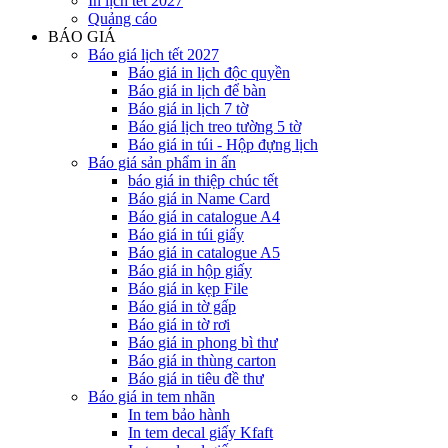
In lịch tết 2027
Quảng cáo
BÁO GIÁ
Báo giá lịch tết 2027
Báo giá in lịch độc quyền
Báo giá in lịch để bàn
Báo giá in lịch 7 tờ
Báo giá lịch treo tường 5 tờ
Báo giá in túi - Hộp đựng lịch
Báo giá sản phẩm in ấn
báo giá in thiệp chúc tết
Báo giá in Name Card
Báo giá in catalogue A4
Báo giá in túi giấy
Báo giá in catalogue A5
Báo giá in hộp giấy
Báo giá in kẹp File
Báo giá in tờ gấp
Báo giá in tờ rơi
Báo giá in phong bì thư
Báo giá in thùng carton
Báo giá in tiêu đề thư
Báo giá in tem nhãn
In tem bảo hành
In tem decal giấy Kfaft