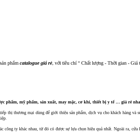
p sản phẩm
catalogue giá rẻ
, với tiêu chí “ Chất lượng - Thời gian - Giá
dược phẩm, mỹ phẩm, sản xuất, may mặc, cơ khí, thiết bị y tế … giá rẻ n
ếp thị thương mại dùng để giới thiệu sản phẩm, dịch vụ cho khách hàng và sử
iệp.
c công ty khác nhau, từ đó có được sự lựa chọn hiệu quả nhất. Ngoài ra, cửa