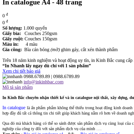
In catalogue A4 - 48 trang
đ
0
đ
0
Số lượng:
1.000 quyển
Giấy bìa:
Couches 250gsm
Giấy ruột:
Couches 150gsm
Màu in:
4 màu
Gia công:
Bìa cán bóng
(mờ)
ghim gáy, cắt xén thành phẩm
Trên 18 năm kinh nghiệm và hoạt động uy tín, in Kinh Bắc cung cấ
“In Nhanh lấy ngay dù chỉ với 1 sản phẩm”
Xem chi tiết báo giá
0988.6789.89
| 0988.6789.89
info@inkinhbac.com
Mô tả sản phẩm
In Kinh Bắc chuyên nhận thiết kế và in catalogue nội thất, xây dựng, 
In catalogue
là ấn phẩm phẩm không thể thiếu trong hoạt động kinh doanh ti
hợp đầy đủ tất cả thông tin chi tiết giúp khách hàng nắm rõ hơn về doanh ngh
Qua đó mà khách hàng có thể so sánh được sản phẩm dịch vụ cùng loại của cá
nghiệp của công ty đối với sản phẩm dịch vụ của mình ….