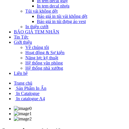
In tem decal giấy
In tem decal nhựa
Túi vải không dệt
Báo giá in túi vải không dệt
Báo giá in túi đựng áo vest
In thiệp cưới
BÁO GIÁ TEM NHÃN
Tin Tức
Giới thiệu
Về chúng tôi
Hoạt động & Sự kiện
Năng lực kỹ thuật
Hệ thống văn phòng
Hệ thống nhà xưởng
Liên hệ
Trang chủ
Sản Phẩm In Ấn
In Catalogue
In catalogue A4