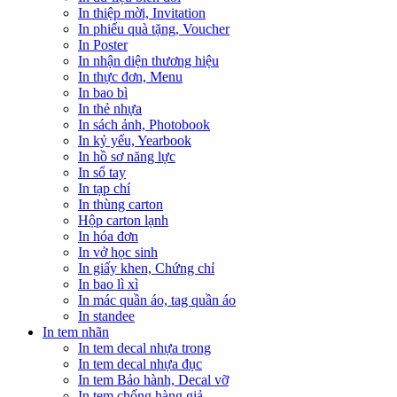
In thiệp mời, Invitation
In phiếu quà tặng, Voucher
In Poster
In nhận diện thương hiệu
In thực đơn, Menu
In bao bì
In thẻ nhựa
In sách ảnh, Photobook
In kỷ yếu, Yearbook
In hồ sơ năng lực
In sổ tay
In tạp chí
In thùng carton
Hộp carton lạnh
In hóa đơn
In vở học sinh
In giấy khen, Chứng chỉ
In bao lì xì
In mác quần áo, tag quần áo
In standee
In tem nhãn
In tem decal nhựa trong
In tem decal nhựa đục
In tem Bảo hành, Decal vỡ
In tem chống hàng giả