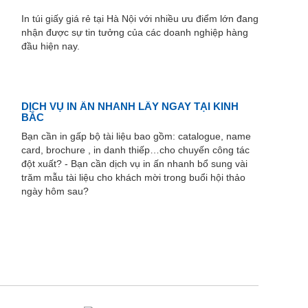
In túi giấy giá rẻ tại Hà Nội với nhiều ưu điểm lớn đang
nhận được sự tin tưởng của các doanh nghiệp hàng
đầu hiện nay.
DỊCH VỤ IN ẤN NHANH LẤY NGAY TẠI KINH
BẮC
Bạn cần in gấp bộ tài liệu bao gồm: catalogue, name
card, brochure , in danh thiếp…cho chuyến công tác
đột xuất? - Bạn cần dịch vụ in ấn nhanh bổ sung vài
trăm mẫu tài liệu cho khách mời trong buổi hội thảo
ngày hôm sau?