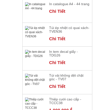
In catalogue A4 - 44 trang
Chi Tiết
Túi ép nhiệt có quai xách-
TVEN36
Chi Tiết
In tem decal giấy -
TDG26
Chi Tiết
Túi vải không dệt chặt
góc - TV07
Chi Tiết
Thiệp cưới cao cấp -
TCCC38
đ