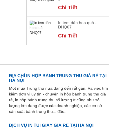
Chi Tiết
In tem dán hoa quả -
DHQ07
Chi Tiết
ĐỊA CHỈ IN HỘP BÁNH TRUNG THU GIÁ RẺ TẠI
HÀ NỘI
Một mùa Trung thu nữa đang đến rất gần. Và việc tìm
kiếm đơn vị uy tín - chuyên in hộp bánh trung thu giá
rẻ, in hộp bánh trung thu số lượng ít cũng như số
lượng lớn đang được các doanh nghiệp, các cơ sở
sản xuất bánh trung thu... đặc...
DỊCH VỤ IN TÚI GIẤY GIÁ RẺ TẠI HÀ NỘI