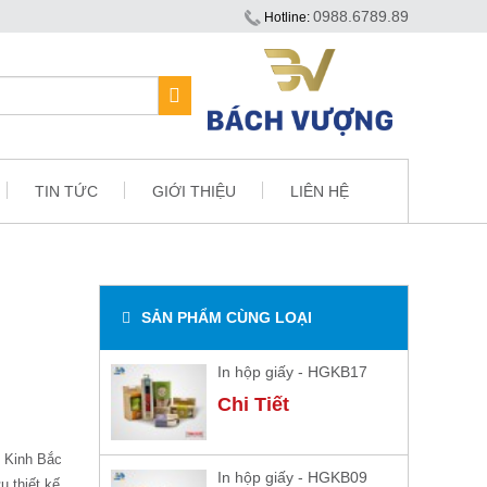
0988.6789.89
Hotline:
TIN TỨC
GIỚI THIỆU
LIÊN HỆ
SẢN PHẨM CÙNG LOẠI
In hộp giấy - HGKB17
Chi Tiết
n Kinh Bắc
In hộp giấy - HGKB09
u thiết kế