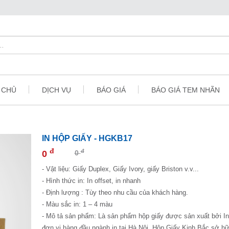
 CHỦ
DỊCH VỤ
BÁO GIÁ
BÁO GIÁ TEM NHÃN
IN HỘP GIẤY - HGKB17
đ
đ
0
0
- Vật liệu: Giấy Duplex, Giấy Ivory, giấy Briston v.v...
- Hình thức in: In offset, in nhanh
- Định lượng : Tùy theo nhu cầu của khách hàng.
- Màu sắc in: 1 – 4 màu
- Mô tả sản phẩm: Là sản phẩm hộp giấy được sản xuất bởi I
đơn vị hàng đầu ngành in tại Hà Nội. Hộp Giấy Kinh Bắc sở hữ