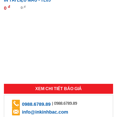
IN TÀI LIỆU MÀU - TL05
đ
đ
0
0
XEM CHI TIẾT BÁO GIÁ
| 0988.6789.89
0988.6789.89
info@inkinhbac.com