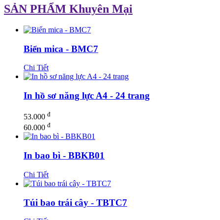
SẢN PHẨM Khuyên Mại
Biển mica - BMC7
Chi Tiết
In hồ sơ năng lực A4 - 24 trang
đ
53.000
đ
60.000
In bao bì - BBKB01
Chi Tiết
Túi bao trái cây - TBTC7