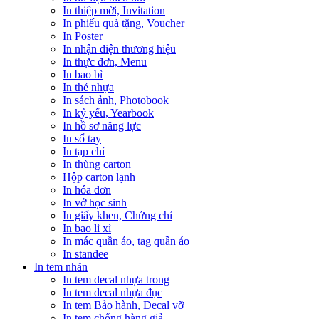
In thiệp mời, Invitation
In phiếu quà tặng, Voucher
In Poster
In nhận diện thương hiệu
In thực đơn, Menu
In bao bì
In thẻ nhựa
In sách ảnh, Photobook
In kỷ yếu, Yearbook
In hồ sơ năng lực
In sổ tay
In tạp chí
In thùng carton
Hộp carton lạnh
In hóa đơn
In vở học sinh
In giấy khen, Chứng chỉ
In bao lì xì
In mác quần áo, tag quần áo
In standee
In tem nhãn
In tem decal nhựa trong
In tem decal nhựa đục
In tem Bảo hành, Decal vỡ
In tem chống hàng giả