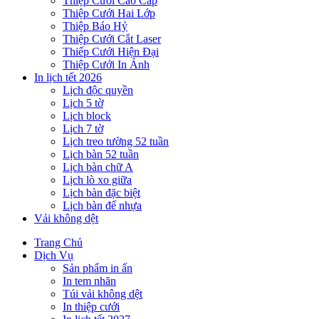
Thiệp Cưới Cao Cấp
Thiệp Cưới Hai Lớp
Thiệp Báo Hỷ
Thiệp Cưới Cắt Laser
Thiếp Cưới Hiện Đại
Thiệp Cưới In Ảnh
In lịch tết 2026
Lịch độc quyền
Lịch 5 tờ
Lịch block
Lịch 7 tờ
Lịch treo tường 52 tuần
Lịch bàn 52 tuần
Lịch bàn chữ A
Lịch lò xo giữa
Lịch bàn đặc biệt
Lịch bàn đế nhựa
Vải không dệt
Trang Chủ
Dịch Vụ
Sản phẩm in ấn
In tem nhãn
Túi vải không dệt
In thiệp cưới