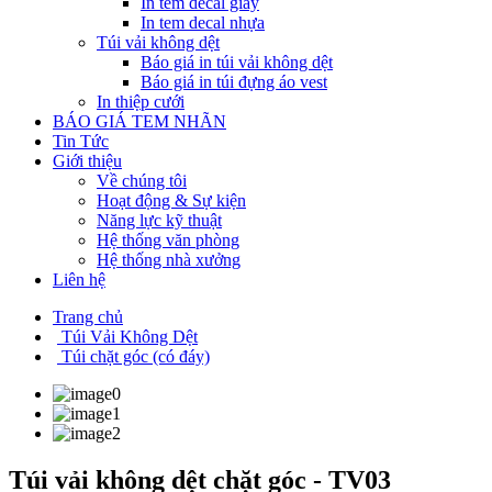
In tem decal giấy
In tem decal nhựa
Túi vải không dệt
Báo giá in túi vải không dệt
Báo giá in túi đựng áo vest
In thiệp cưới
BÁO GIÁ TEM NHÃN
Tin Tức
Giới thiệu
Về chúng tôi
Hoạt động & Sự kiện
Năng lực kỹ thuật
Hệ thống văn phòng
Hệ thống nhà xưởng
Liên hệ
Trang chủ
Túi Vải Không Dệt
Túi chặt góc (có đáy)
Túi vải không dệt chặt góc - TV03