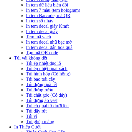
In tem dữ liệu biến đổi
In tem 7 màu (tem hologram)
In tem Barcode, mã QR
In tem số nhảy
In tem decal giấy Kraft
In tem decal giấy
Tem mã vạch
In tem decal nhũ bạc mờ
In tem decal dán hoa quả
Tạo mã QR code
Túi vải không dệt
Túi ép nhiệt đục lỗ
Túi ép nhiệt quai xách
Túi hình hộp (Có hông)
Túi bao trái cây
Túi đựng quà tết
Túi đựng rượu
Túi chặt góc (Có đáy)
Túi đựng áo vest
Túi có quai từ dưới lên
Túi dây rút
Túi ví
Túi ghép màng
In Thiệp Cưới