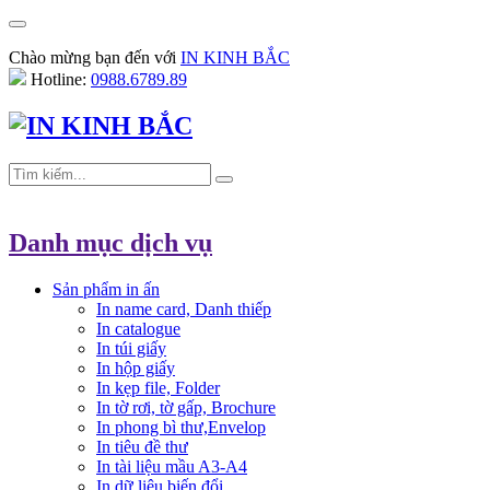
Chào mừng bạn đến với
IN KINH BẮC
Hotline:
0988.6789.89
Danh mục dịch vụ
Sản phẩm in ấn
In name card, Danh thiếp
In catalogue
In túi giấy
In hộp giấy
In kẹp file, Folder
In tờ rơi, tờ gấp, Brochure
In phong bì thư,Envelop
In tiêu đề thư
In tài liệu mầu A3-A4
In dữ liệu biến đổi