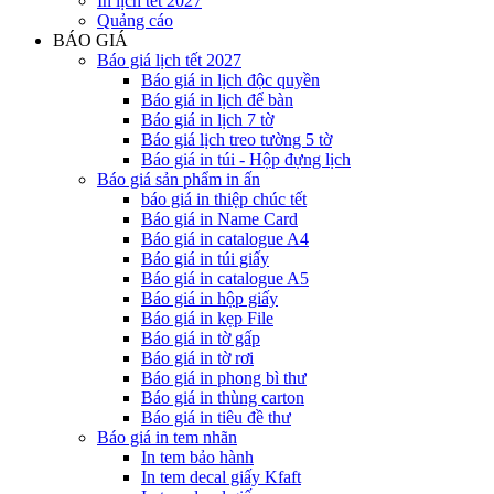
In lịch tết 2027
Quảng cáo
BÁO GIÁ
Báo giá lịch tết 2027
Báo giá in lịch độc quyền
Báo giá in lịch để bàn
Báo giá in lịch 7 tờ
Báo giá lịch treo tường 5 tờ
Báo giá in túi - Hộp đựng lịch
Báo giá sản phẩm in ấn
báo giá in thiệp chúc tết
Báo giá in Name Card
Báo giá in catalogue A4
Báo giá in túi giấy
Báo giá in catalogue A5
Báo giá in hộp giấy
Báo giá in kẹp File
Báo giá in tờ gấp
Báo giá in tờ rơi
Báo giá in phong bì thư
Báo giá in thùng carton
Báo giá in tiêu đề thư
Báo giá in tem nhãn
In tem bảo hành
In tem decal giấy Kfaft