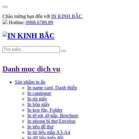
Chào mừng bạn đến với
IN KINH BẮC
Hotline:
0988.6789.89
Danh mục dịch vụ
Sản phẩm in ấn
In name card, Danh thiếp
In catalogue
In túi giấy
In hộp giấy
In kẹp file, Folder
In tờ rơi, tờ gấp, Brochure
In phong bì thư,Envelop
In tiêu đề thư
In tài liệu mầu A3-A4
In dữ liệu biến đổi