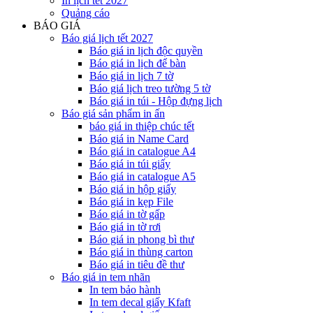
In lịch tết 2027
Quảng cáo
BÁO GIÁ
Báo giá lịch tết 2027
Báo giá in lịch độc quyền
Báo giá in lịch để bàn
Báo giá in lịch 7 tờ
Báo giá lịch treo tường 5 tờ
Báo giá in túi - Hộp đựng lịch
Báo giá sản phẩm in ấn
báo giá in thiệp chúc tết
Báo giá in Name Card
Báo giá in catalogue A4
Báo giá in túi giấy
Báo giá in catalogue A5
Báo giá in hộp giấy
Báo giá in kẹp File
Báo giá in tờ gấp
Báo giá in tờ rơi
Báo giá in phong bì thư
Báo giá in thùng carton
Báo giá in tiêu đề thư
Báo giá in tem nhãn
In tem bảo hành
In tem decal giấy Kfaft