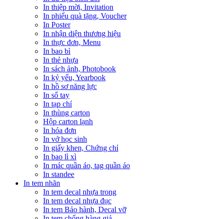
In thiệp mời, Invitation
In phiếu quà tặng, Voucher
In Poster
In nhận diện thương hiệu
In thực đơn, Menu
In bao bì
In thẻ nhựa
In sách ảnh, Photobook
In kỷ yếu, Yearbook
In hồ sơ năng lực
In sổ tay
In tạp chí
In thùng carton
Hộp carton lạnh
In hóa đơn
In vở học sinh
In giấy khen, Chứng chỉ
In bao lì xì
In mác quần áo, tag quần áo
In standee
In tem nhãn
In tem decal nhựa trong
In tem decal nhựa đục
In tem Bảo hành, Decal vỡ
In tem chống hàng giả