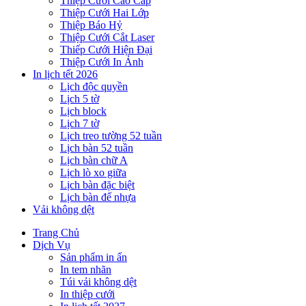
Thiệp Cưới Cao Cấp
Thiệp Cưới Hai Lớp
Thiệp Báo Hỷ
Thiệp Cưới Cắt Laser
Thiếp Cưới Hiện Đại
Thiệp Cưới In Ảnh
In lịch tết 2026
Lịch độc quyền
Lịch 5 tờ
Lịch block
Lịch 7 tờ
Lịch treo tường 52 tuần
Lịch bàn 52 tuần
Lịch bàn chữ A
Lịch lò xo giữa
Lịch bàn đặc biệt
Lịch bàn đế nhựa
Vải không dệt
Trang Chủ
Dịch Vụ
Sản phẩm in ấn
In tem nhãn
Túi vải không dệt
In thiệp cưới