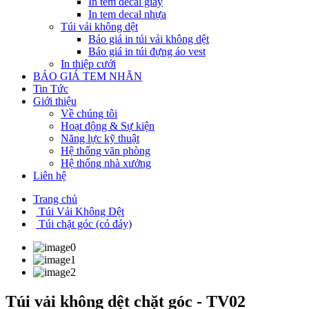
In tem decal giấy
In tem decal nhựa
Túi vải không dệt
Báo giá in túi vải không dệt
Báo giá in túi đựng áo vest
In thiệp cưới
BÁO GIÁ TEM NHÃN
Tin Tức
Giới thiệu
Về chúng tôi
Hoạt động & Sự kiện
Năng lực kỹ thuật
Hệ thống văn phòng
Hệ thống nhà xưởng
Liên hệ
Trang chủ
Túi Vải Không Dệt
Túi chặt góc (có đáy)
Túi vải không dệt chặt góc - TV02