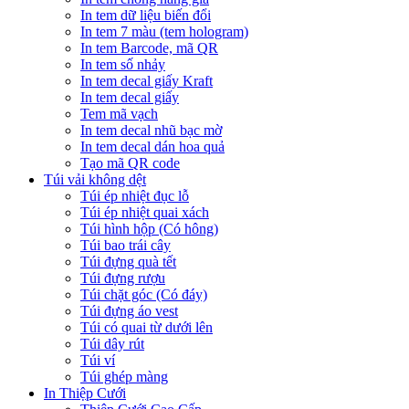
In tem dữ liệu biến đổi
In tem 7 màu (tem hologram)
In tem Barcode, mã QR
In tem số nhảy
In tem decal giấy Kraft
In tem decal giấy
Tem mã vạch
In tem decal nhũ bạc mờ
In tem decal dán hoa quả
Tạo mã QR code
Túi vải không dệt
Túi ép nhiệt đục lỗ
Túi ép nhiệt quai xách
Túi hình hộp (Có hông)
Túi bao trái cây
Túi đựng quà tết
Túi đựng rượu
Túi chặt góc (Có đáy)
Túi đựng áo vest
Túi có quai từ dưới lên
Túi dây rút
Túi ví
Túi ghép màng
In Thiệp Cưới