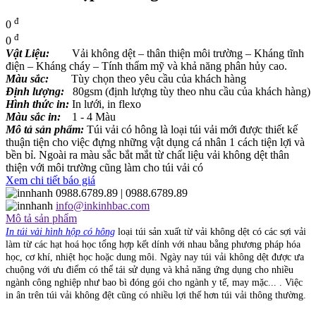
đ
0
đ
0
Vật Liệu:
Vải không dệt – thân thiện môi trường – Kháng tĩnh
điện – Kháng cháy – Tính thẩm mỹ và khả năng phân hủy cao.
Màu sắc:
Tùy chọn theo yêu cầu của khách hàng
Định lượng:
80gsm (định lượng tùy theo nhu cầu của khách hàng)
Hình thức in:
In lưới, in flexo
Màu sắc in:
1 - 4 Màu
Mô tả sản phẩm:
Túi vải có hông là loại túi vải mới được thiết kế
thuận tiện cho việc đựng những vật dụng cá nhân 1 cách tiện lợi và
bền bỉ. Ngoài ra màu sắc bắt mắt từ chất liệu vải không dệt thân
thiện với môi trường cũng làm cho túi vải có
Xem chi tiết báo giá
0988.6789.89
| 0988.6789.89
info@inkinhbac.com
Mô tả sản phẩm
In túi vải hình hộp có hông
loại túi sản xuất từ vải không dệt có các sợi vải
làm từ các hạt hoá học tổng hợp kết dính với nhau bằng phương pháp hóa
học, cơ khí, nhiệt học hoặc dung môi. Ngày nay túi vải không dệt được ưa
chuộng với ưu điểm có thể tái sử dụng và khả năng ứng dụng cho nhiều
ngành công nghiệp như bao bì đóng gói cho ngành y tế, may mặc... . Việc
in ân trên túi vải không đệt cũng có nhiều lợi thế hơn túi vải thông thường.