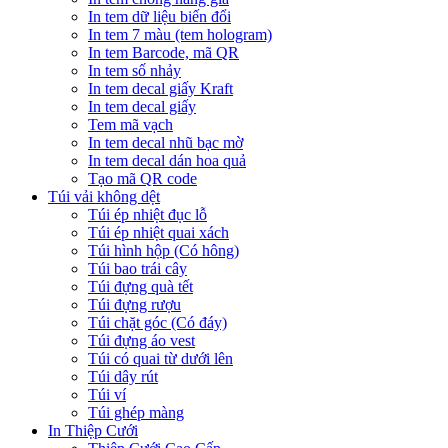
In tem dữ liệu biến đổi
In tem 7 màu (tem hologram)
In tem Barcode, mã QR
In tem số nhảy
In tem decal giấy Kraft
In tem decal giấy
Tem mã vạch
In tem decal nhũ bạc mờ
In tem decal dán hoa quả
Tạo mã QR code
Túi vải không dệt
Túi ép nhiệt đục lỗ
Túi ép nhiệt quai xách
Túi hình hộp (Có hông)
Túi bao trái cây
Túi đựng quà tết
Túi đựng rượu
Túi chặt góc (Có đáy)
Túi đựng áo vest
Túi có quai từ dưới lên
Túi dây rút
Túi ví
Túi ghép màng
In Thiệp Cưới