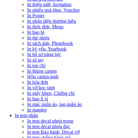
In thiệp mời, Invitation
In phiếu quà tặng, Voucher
In Poster
In nhận diện thương hiệu
In thực đơn, Menu
In bao bì
In thẻ nhựa
In sách ảnh, Photobook
In kỷ yếu, Yearbook
In hồ sơ năng lực
In sổ tay
In tạp chí
In thùng carton
Hộp carton lạnh
In hóa đơn
In vở học sinh
In giấy khen, Chứng chỉ
In bao lì xì
In mác quần áo, tag quần áo
In standee
In tem nhãn
In tem decal nhựa trong
In tem decal nhựa đục
In tem Bảo hành, Decal vỡ
In tem chống hàng giả