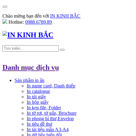
Chào mừng bạn đến với
IN KINH BẮC
Hotline:
0988.6789.89
Danh mục dịch vụ
Sản phẩm in ấn
In name card, Danh thiếp
In catalogue
In túi giấy
In hộp giấy
In kẹp file, Folder
In tờ rơi, tờ gấp, Brochure
In phong bì thư,Envelop
In tiêu đề thư
In tài liệu mầu A3-A4
In dữ liệu biến đổi