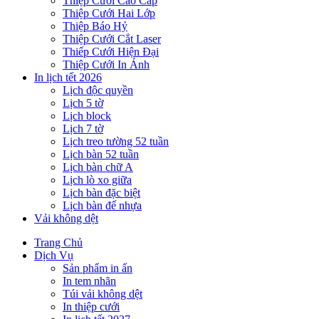
Thiệp Cưới Cao Cấp
Thiệp Cưới Hai Lớp
Thiệp Báo Hỷ
Thiệp Cưới Cắt Laser
Thiếp Cưới Hiện Đại
Thiệp Cưới In Ảnh
In lịch tết 2026
Lịch độc quyền
Lịch 5 tờ
Lịch block
Lịch 7 tờ
Lịch treo tường 52 tuần
Lịch bàn 52 tuần
Lịch bàn chữ A
Lịch lò xo giữa
Lịch bàn đặc biệt
Lịch bàn đế nhựa
Vải không dệt
Trang Chủ
Dịch Vụ
Sản phẩm in ấn
In tem nhãn
Túi vải không dệt
In thiệp cưới