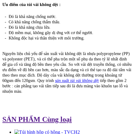
Ưu điểm của túi vải không dệt :
- Đó là khả năng chống nước.
- Có khả năng chống thẩm thấu.
- Đó là khả năng chịu lửa.
- Độ mềm mại, không gây dị ứng với cơ thể người.
- Không độc hại và thân thiện với môi trường.
Nguyên liệu chủ yếu để sản xuất vải không dệt là nhựa polypropylene (PP)
và polyester (PET), và có thể pha trộn một số phụ da theo tỷ lệ nhất định
để gia cố và tăng độ bền theo yêu cầu. So với vải dệt truyền thống, có nhiều
ưu điểm về độ bền cao hơn, màu sắc đa dạng và có thẻ tạo ra độ dài tấm vải
theo theo mục đích. Độ dày của vải không dệt thường trong khoảng từ
60gsm đến 120gsm. Quy trình
sản xuất túi vải không dệt
tiếp theo gồm 2
bước : cán phẳng tạo vải tấm tiếp sau đó là đưa màng vào khuôn tạo lỗ và
nhuộn màu.
SẢN PHẨM Cùng loại