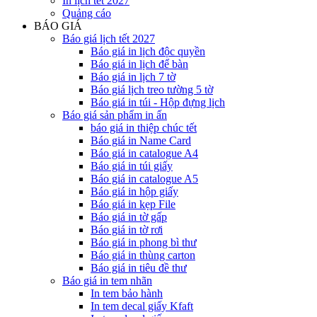
In lịch tết 2027
Quảng cáo
BÁO GIÁ
Báo giá lịch tết 2027
Báo giá in lịch độc quyền
Báo giá in lịch để bàn
Báo giá in lịch 7 tờ
Báo giá lịch treo tường 5 tờ
Báo giá in túi - Hộp đựng lịch
Báo giá sản phẩm in ấn
báo giá in thiệp chúc tết
Báo giá in Name Card
Báo giá in catalogue A4
Báo giá in túi giấy
Báo giá in catalogue A5
Báo giá in hộp giấy
Báo giá in kẹp File
Báo giá in tờ gấp
Báo giá in tờ rơi
Báo giá in phong bì thư
Báo giá in thùng carton
Báo giá in tiêu đề thư
Báo giá in tem nhãn
In tem bảo hành
In tem decal giấy Kfaft