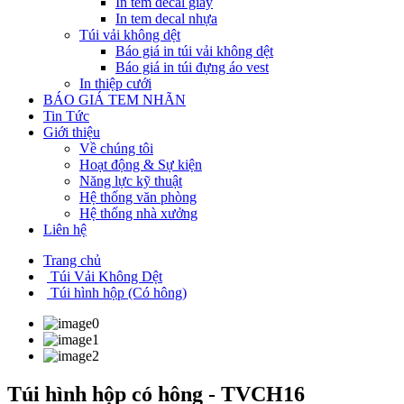
In tem decal giấy
In tem decal nhựa
Túi vải không dệt
Báo giá in túi vải không dệt
Báo giá in túi đựng áo vest
In thiệp cưới
BÁO GIÁ TEM NHÃN
Tin Tức
Giới thiệu
Về chúng tôi
Hoạt động & Sự kiện
Năng lực kỹ thuật
Hệ thống văn phòng
Hệ thống nhà xưởng
Liên hệ
Trang chủ
Túi Vải Không Dệt
Túi hình hộp (Có hông)
Túi hình hộp có hông - TVCH16