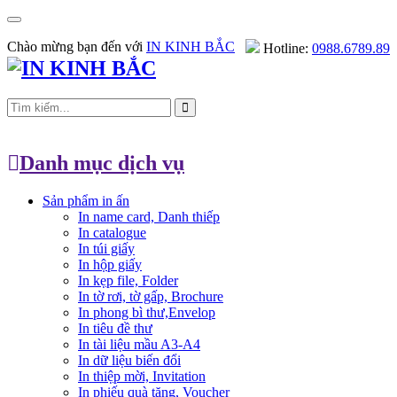
Chào mừng bạn đến với
IN KINH BẮC
Hotline:
0988.6789.89
Danh mục dịch vụ
Sản phẩm in ấn
In name card, Danh thiếp
In catalogue
In túi giấy
In hộp giấy
In kẹp file, Folder
In tờ rơi, tờ gấp, Brochure
In phong bì thư,Envelop
In tiêu đề thư
In tài liệu mầu A3-A4
In dữ liệu biến đổi
In thiệp mời, Invitation
In phiếu quà tặng, Voucher