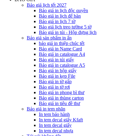
Báo giá lịch tết 2027
Báo giá in lịch độc quyền
Báo giá in lịch để bàn
Báo giá in lịch 7 tờ
Báo giá lịch treo tường 5 tờ
Báo giá in túi - Hộp đựng lịch
Báo giá sản phẩm in ấn
báo giá in thiệp chúc tết
Báo giá in Name Card
Báo giá in catalogue A4
Báo giá in túi giấy
Báo giá in catalogue A5
Báo giá in hộp giấy
Báo giá in kẹp File
Báo giá in tờ gấp
Báo giá in tờ rơi
Báo giá in phong bì thư
Báo giá in thùng carton
Báo giá in tiêu đề thư
Báo giá in tem nhãn
In tem bảo hành
In tem decal giấy Kfaft
In tem decal giấy
In tem decal nhựa