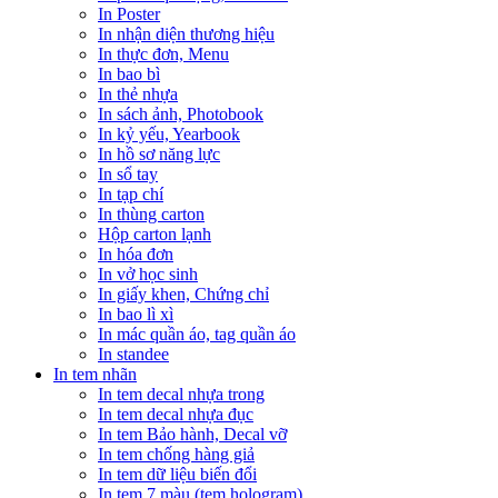
In Poster
In nhận diện thương hiệu
In thực đơn, Menu
In bao bì
In thẻ nhựa
In sách ảnh, Photobook
In kỷ yếu, Yearbook
In hồ sơ năng lực
In sổ tay
In tạp chí
In thùng carton
Hộp carton lạnh
In hóa đơn
In vở học sinh
In giấy khen, Chứng chỉ
In bao lì xì
In mác quần áo, tag quần áo
In standee
In tem nhãn
In tem decal nhựa trong
In tem decal nhựa đục
In tem Bảo hành, Decal vỡ
In tem chống hàng giả
In tem dữ liệu biến đổi
In tem 7 màu (tem hologram)