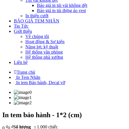
Túi vải không dệt
Báo giá in túi vải không dệt
Báo giá in túi đựng áo vest
In thiệp cưới
BÁO GIÁ TEM NHÃN
Tin Tức
Giới thiệu
Về chúng tôi
Hoạt động & Sự kiện
Năng lực kỹ thuật
Hệ thống văn phòng
Hệ thống nhà xưởng
Liên hệ
Trang chủ
In Tem Nhãn
In tem Bảo hành, Decal vỡ
In tem bảo hành - 1*2 (cm)
đ
đ
Số lượng :
1.000 chiếc
0
0