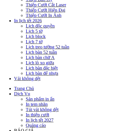
Thiệp Cưới Cắt Laser
Thiếp Cưới Hiện Đại
Thiệp Cưới In Ảnh
In lịch tết 2026
Lịch độc quyền
Lịch 5 tờ
Lịch block
Lịch 7 tờ
Lịch treo tường 52 tuần
Lịch bàn 52 tuần
Lịch bàn chữ A
Lịch lò xo giữa
Lịch bàn đặc biệt
Lịch bàn đế nhựa
Vải không dệt
Trang Chủ
Dịch Vụ
Sản phẩm in ấn
In tem nhãn
Túi vải không dệt
In thiệp cưới
In lịch tết 2027
Quảng cáo
BÁO GIÁ