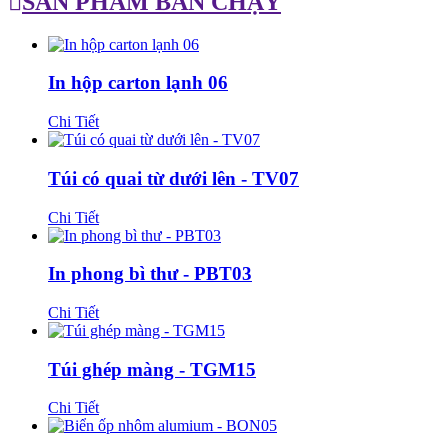
SẢN PHẨM BÁN CHẠY
In hộp carton lạnh 06
Chi Tiết
Túi có quai từ dưới lên - TV07
Chi Tiết
In phong bì thư - PBT03
Chi Tiết
Túi ghép màng - TGM15
Chi Tiết