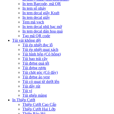
In tem Barcode, mã QR
In tem số nhảy
In tem decal giấy Kraft
In tem decal giấy
Tem mã vạch
In tem decal nhũ bạc mờ
In tem decal dán hoa quả
Tạo mã QR code
Túi vải không dệt
Túi ép nhiệt đục lỗ
Túi ép nhiệt quai xách
Túi hình hộp (Có hông)
Túi bao trái cây
Túi đựng quà tết
Túi đựng rượu
Túi chặt góc (Có đáy)
Túi đựng áo vest
Túi có quai từ dưới lên
Túi dây rút
Túi ví
Túi ghép màng
In Thiệp Cưới
Thiệp Cưới Cao Cấp
Thiệp Cưới Hai Lớp
Thiệp Báo Hỷ