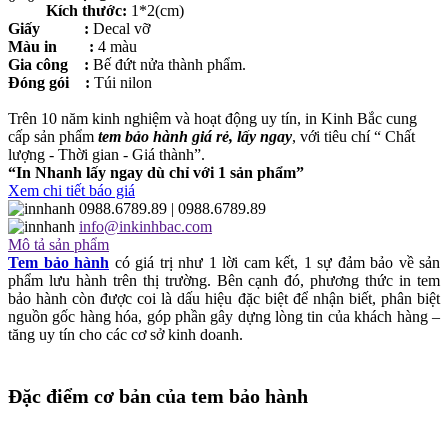
Kích thước:
1*2(cm)
Giấy :
Decal vỡ
Màu in :
4 màu
Gia công :
Bế đứt nửa thành phẩm.
Đóng gói :
Túi nilon
Trên 10 năm kinh nghiệm và hoạt động uy tín, in Kinh Bắc cung
cấp sản phẩm
tem bảo hành giá rẻ, lấy ngay
, với tiêu chí “ Chất
lượng - Thời gian - Giá thành”.
“In Nhanh lấy ngay dù chỉ với 1 sản phẩm”
Xem chi tiết báo giá
0988.6789.89
| 0988.6789.89
info@inkinhbac.com
Mô tả sản phẩm
Tem bảo hành
có giá trị như 1 lời cam kết, 1 sự đảm bảo về sản
phẩm lưu hành trên thị trường. Bên cạnh đó, phương thức in tem
bảo hành còn được coi là dấu hiệu đặc biệt để nhận biết, phân biệt
nguồn gốc hàng hóa, góp phần gây dựng lòng tin của khách hàng –
tăng uy tín cho các cơ sở kinh doanh.
Đặc điểm cơ bản của tem bảo hành