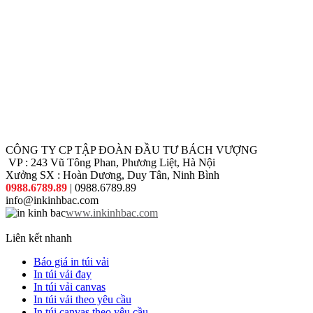
CÔNG TY CP TẬP ĐOÀN ĐẦU TƯ BÁCH VƯỢNG
VP : 243 Vũ Tông Phan, Phương Liệt, Hà Nội
Xưởng SX : Hoàn Dương, Duy Tân, Ninh Bình
0988.6789.89
| 0988.6789.89
info@inkinhbac.com
www.inkinhbac.com
Liên kết nhanh
Báo giá in túi vải
In túi vải đay
In túi vải canvas
In túi vải theo yêu cầu
In túi canvas theo yêu cầu