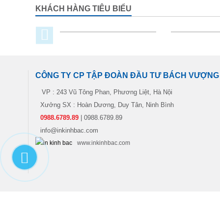
KHÁCH HÀNG TIÊU BIỂU
CÔNG TY CP TẬP ĐOÀN ĐẦU TƯ BÁCH VƯỢNG
VP : 243 Vũ Tông Phan, Phương Liệt, Hà Nội
Xưởng SX : Hoàn Dương, Duy Tân, Ninh Bình
0988.6789.89
| 0988.6789.89
info@inkinhbac.com
www.inkinhbac.com
© Bản quyền Copyright 2006 - Thiết kế bởi
BACH VUONG GROUP