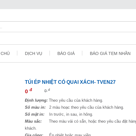
 CHỦ
DỊCH VỤ
BÁO GIÁ
BÁO GIÁ TEM NHÃN
TÚI ÉP NHIỆT CÓ QUAI XÁCH- TVEN27
đ
đ
0
0
Định lượng:
Theo yêu cầu của khách hàng.
Số màu in:
2 màu hoạc theo yêu cầu của khách hàng.
Số mặt in:
In trước, in sau, in hông.
Màu sắc:
Theo màu vải có sẵn, hoặc theo yêu cầu đặt hàn
khách.
Gia công:
Ép nhiệt hoặc may viền.