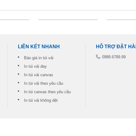
LIÊN KẾT NHANH
HỖ TRỢ ĐẶT H
0988.6789.89
Báo giá in túi vải
In túi vải đay
In túi vải canvas
In túi vải theo yêu cầu
In túi canvas theo yêu cầu
In túi vải không dệt
FOLLOW US