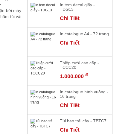
.
In tem decal giấy -
TDG13
iện bởi máy
hẩm túi vải
Chi Tiết
In catalogue A4 - 72 trang
Chi Tiết
Thiệp cưới cao cấp -
TCCC20
đ
1.000.000
In catalogue hình vuông -
16 trang
Chi Tiết
Túi bao trái cây - TBTC7
Chi Tiết