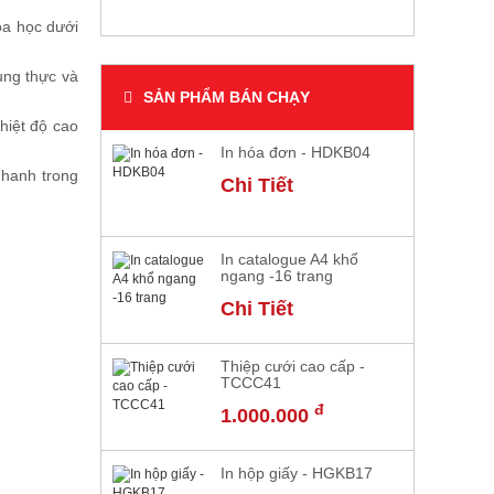
óa học dưới
ung thực và
SẢN PHẨM BÁN CHẠY
hiệt độ cao
In hóa đơn - HDKB04
nhanh trong
Chi Tiết
In catalogue A4 khổ
ngang -16 trang
Chi Tiết
Thiệp cưới cao cấp -
TCCC41
đ
1.000.000
In hộp giấy - HGKB17