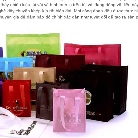
ấy nhiều kiểu túi vải và hình ảnh in trên túi vải đang dùng vật liệu này
hệ dây chuyền khép kín rất hiện đại. Mọi công đoạn đều được thực h
huyên gia để đảm bảo độ chính xác gần như tuyệt đối để tạo ra sản p