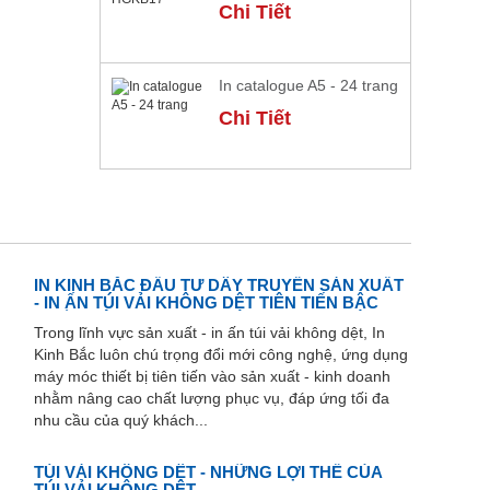
Chi Tiết
In catalogue A5 - 24 trang
Chi Tiết
IN KINH BẮC ĐẦU TƯ DÂY TRUYỀN SẢN XUẤT
- IN ẤN TÚI VẢI KHÔNG DỆT TIÊN TIẾN BẬC
NHẤT HIỆN NAY
Trong lĩnh vực sản xuất - in ấn túi vải không dệt, In
Kinh Bắc luôn chú trọng đổi mới công nghệ, ứng dụng
máy móc thiết bị tiên tiến vào sản xuất - kinh doanh
nhằm nâng cao chất lượng phục vụ, đáp ứng tối đa
nhu cầu của quý khách...
TÚI VẢI KHÔNG DỆT - NHỮNG LỢI THẾ CỦA
TÚI VẢI KHÔNG DỆT