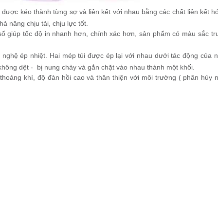
được kéo thành từng sợ và liên kết với nhau bằng các chất liên kết h
 năng chịu tải, chịu lực tốt.
số giúp tốc độ in nhanh hơn, chính xác hơn, sản phẩm có màu sắc tr
ghệ ép nhiệt. Hai mép túi được ép lại với nhau dưới tác động của n
 không dệt - bị nung chảy và gắn chặt vào nhau thành một khối.
hoáng khí, độ đàn hồi cao và thân thiện với môi trường ( phân hủy 