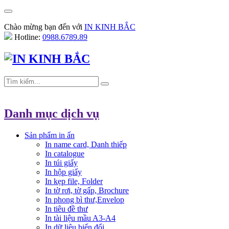
Chào mừng bạn đến với
IN KINH BẮC
Hotline:
0988.6789.89
Danh mục dịch vụ
Sản phẩm in ấn
In name card, Danh thiếp
In catalogue
In túi giấy
In hộp giấy
In kẹp file, Folder
In tờ rơi, tờ gấp, Brochure
In phong bì thư,Envelop
In tiêu đề thư
In tài liệu mầu A3-A4
In dữ liệu biến đổi