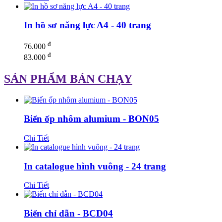
In hồ sơ năng lực A4 - 40 trang
đ
76.000
đ
83.000
SẢN PHẨM BÁN CHẠY
Biển ốp nhôm alumium - BON05
Chi Tiết
In catalogue hình vuông - 24 trang
Chi Tiết
Biển chỉ dẫn - BCD04