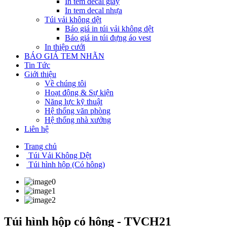
In tem decal giấy
In tem decal nhựa
Túi vải không dệt
Báo giá in túi vải không dệt
Báo giá in túi đựng áo vest
In thiệp cưới
BÁO GIÁ TEM NHÃN
Tin Tức
Giới thiệu
Về chúng tôi
Hoạt động & Sự kiện
Năng lực kỹ thuật
Hệ thống văn phòng
Hệ thống nhà xưởng
Liên hệ
Trang chủ
Túi Vải Không Dệt
Túi hình hộp (Có hông)
Túi hình hộp có hông - TVCH21