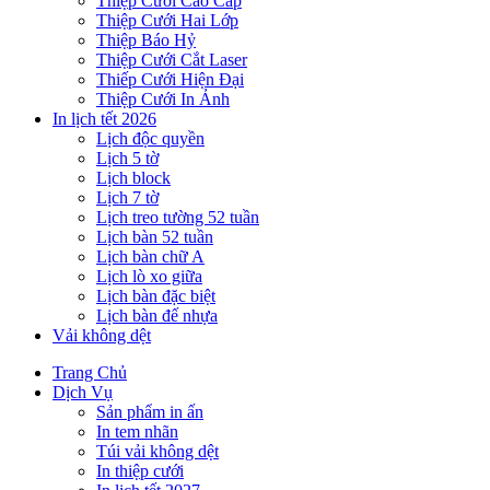
Thiệp Cưới Cao Cấp
Thiệp Cưới Hai Lớp
Thiệp Báo Hỷ
Thiệp Cưới Cắt Laser
Thiếp Cưới Hiện Đại
Thiệp Cưới In Ảnh
In lịch tết 2026
Lịch độc quyền
Lịch 5 tờ
Lịch block
Lịch 7 tờ
Lịch treo tường 52 tuần
Lịch bàn 52 tuần
Lịch bàn chữ A
Lịch lò xo giữa
Lịch bàn đặc biệt
Lịch bàn đế nhựa
Vải không dệt
Trang Chủ
Dịch Vụ
Sản phẩm in ấn
In tem nhãn
Túi vải không dệt
In thiệp cưới