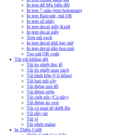
In tem dữ liệu biến đổi
In tem 7 màu (tem hologram)
In tem Barcode, mã QR
In tem số nhảy
In tem decal giấy Kraft
In tem decal giấy
Tem mã vạch
In tem decal nhũ bạc mờ
In tem decal dán hoa quả
Tạo mã QR code
Túi vải không dệt
Túi ép nhiệt đục lỗ
Túi ép nhiệt quai xách
Túi hình hộp (Có hông)
Túi bao trái cây
Túi đựng quà tết
Túi đựng rượu
Túi chặt góc (Có đáy)
Túi đựng áo vest
Túi có quai từ dưới lên
Túi dây rút
Túi ví
Túi ghép màng
In Thiệp Cưới