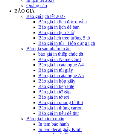
In lịch tết 2027
Quảng cáo
BÁO GIÁ
Báo giá lịch tết 2027
Báo giá in lịch độc quyền
Báo giá in lịch để bàn
Báo giá in lịch 7 tờ
Báo giá lịch treo tường 5 tờ
Báo giá in túi - Hộp đựng lịch
Báo giá sản phẩm in ấn
báo giá in thiệp chúc tết
Báo giá in Name Card
Báo giá in catalogue A4
Báo giá in túi giấy
Báo giá in catalogue A5
Báo giá in hộp giấy
Báo giá in kẹp File
Báo giá in tờ gấp
Báo giá in tờ rơi
Báo giá in phong bì thư
Báo giá in thùng carton
Báo giá in tiêu đề thư
Báo giá in tem nhãn
In tem bảo hành
In tem decal giấy Kfaft