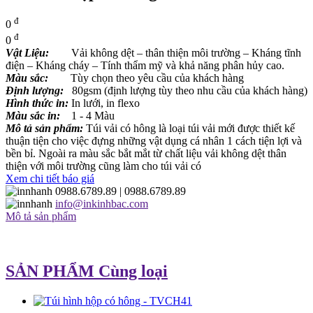
đ
0
đ
0
Vật Liệu:
Vải không dệt – thân thiện môi trường – Kháng tĩnh
điện – Kháng cháy – Tính thẩm mỹ và khả năng phân hủy cao.
Màu sắc:
Tùy chọn theo yêu cầu của khách hàng
Định lượng:
80gsm (định lượng tùy theo nhu cầu của khách hàng)
Hình thức in:
In lưới, in flexo
Màu sắc in:
1 - 4 Màu
Mô tả sản phẩm:
Túi vải có hông là loại túi vải mới được thiết kế
thuận tiện cho việc đựng những vật dụng cá nhân 1 cách tiện lợi và
bền bỉ. Ngoài ra màu sắc bắt mắt từ chất liệu vải không dệt thân
thiện với môi trường cũng làm cho túi vải có
Xem chi tiết báo giá
0988.6789.89
| 0988.6789.89
info@inkinhbac.com
Mô tả sản phẩm
SẢN PHẨM Cùng loại