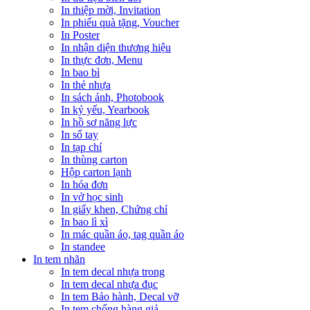
In thiệp mời, Invitation
In phiếu quà tặng, Voucher
In Poster
In nhận diện thương hiệu
In thực đơn, Menu
In bao bì
In thẻ nhựa
In sách ảnh, Photobook
In kỷ yếu, Yearbook
In hồ sơ năng lực
In sổ tay
In tạp chí
In thùng carton
Hộp carton lạnh
In hóa đơn
In vở học sinh
In giấy khen, Chứng chỉ
In bao lì xì
In mác quần áo, tag quần áo
In standee
In tem nhãn
In tem decal nhựa trong
In tem decal nhựa đục
In tem Bảo hành, Decal vỡ
In tem chống hàng giả