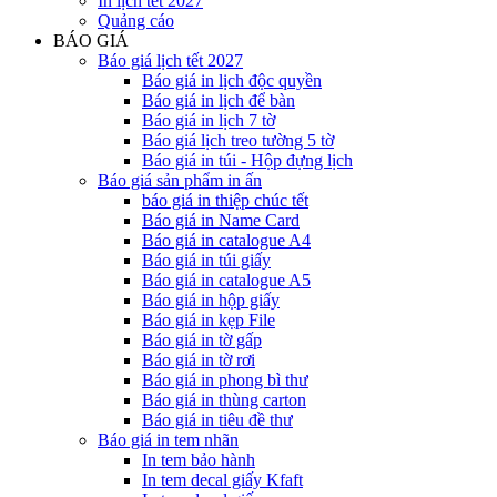
In lịch tết 2027
Quảng cáo
BÁO GIÁ
Báo giá lịch tết 2027
Báo giá in lịch độc quyền
Báo giá in lịch để bàn
Báo giá in lịch 7 tờ
Báo giá lịch treo tường 5 tờ
Báo giá in túi - Hộp đựng lịch
Báo giá sản phẩm in ấn
báo giá in thiệp chúc tết
Báo giá in Name Card
Báo giá in catalogue A4
Báo giá in túi giấy
Báo giá in catalogue A5
Báo giá in hộp giấy
Báo giá in kẹp File
Báo giá in tờ gấp
Báo giá in tờ rơi
Báo giá in phong bì thư
Báo giá in thùng carton
Báo giá in tiêu đề thư
Báo giá in tem nhãn
In tem bảo hành
In tem decal giấy Kfaft