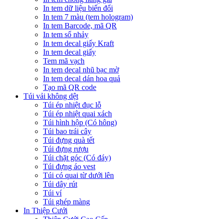
In tem dữ liệu biến đổi
In tem 7 màu (tem hologram)
In tem Barcode, mã QR
In tem số nhảy
In tem decal giấy Kraft
In tem decal giấy
Tem mã vạch
In tem decal nhũ bạc mờ
In tem decal dán hoa quả
Tạo mã QR code
Túi vải không dệt
Túi ép nhiệt đục lỗ
Túi ép nhiệt quai xách
Túi hình hộp (Có hông)
Túi bao trái cây
Túi đựng quà tết
Túi đựng rượu
Túi chặt góc (Có đáy)
Túi đựng áo vest
Túi có quai từ dưới lên
Túi dây rút
Túi ví
Túi ghép màng
In Thiệp Cưới