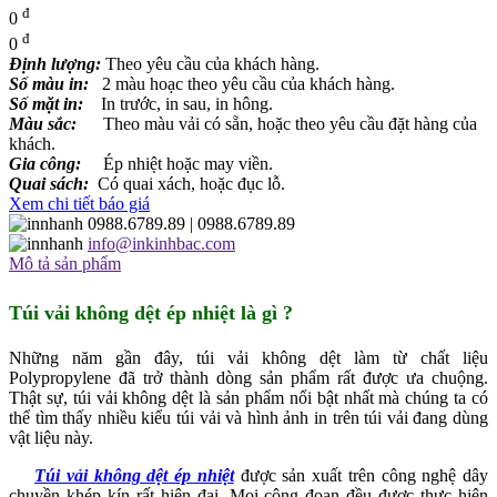
đ
0
đ
0
Định lượng:
Theo yêu cầu của khách hàng.
Số màu in:
2 màu hoạc theo yêu cầu của khách hàng.
Số mặt in:
In trước, in sau, in hông.
Màu sắc:
Theo màu vải có sẵn, hoặc theo yêu cầu đặt hàng của
khách.
Gia công:
Ép nhiệt hoặc may viền.
Quai sách:
Có quai xách, hoặc đục lỗ.
Xem chi tiết báo giá
0988.6789.89
| 0988.6789.89
info@inkinhbac.com
Mô tả sản phẩm
Túi vải không dệt ép nhiệt là gì ?
Những năm gần đây, túi vải không dệt làm từ chất liệu
Polypropylene đã trở thành dòng sản phẩm rất được ưa chuộng.
Thật sự, túi vải không dệt là sản phẩm nổi bật nhất mà chúng ta có
thể tìm thấy nhiều kiểu túi vải và hình ảnh in trên túi vải đang dùng
vật liệu này.
Túi vải không dệt ép nhiệt
được sản xuất trên công nghệ dây
chuyền khép kín rất hiện đại. Mọi công đoạn đều được thực hiện