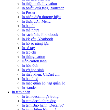
In thiệp mời, Invitation
In phiếu quà tặng, Voucher
In Poster
In nhận diện thương hiệu
In thực đơn, Menu
In bao bì
In thẻ nhựa
In sách ảnh, Photobook
In kỷ yếu, Yearbook
In hồ sơ năng lực
In sổ tay
In tạp chí
In thùng carton
Hộp carton lạnh
In hóa đơn
In vở học sinh
In giấy khen, Chứng chỉ
In bao lì xì
In mác quần áo, tag quần áo
In standee
In tem nhãn
In tem decal nhựa trong
In tem decal nhựa đục
In tem Bảo hành, Decal vỡ
In tem chống hàng giả