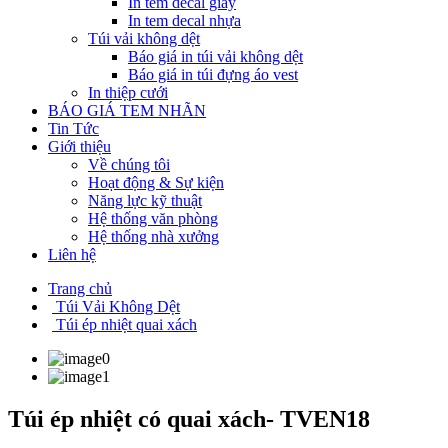
In tem decal giấy
In tem decal nhựa
Túi vải không dệt
Báo giá in túi vải không dệt
Báo giá in túi đựng áo vest
In thiệp cưới
BÁO GIÁ TEM NHÃN
Tin Tức
Giới thiệu
Về chúng tôi
Hoạt động & Sự kiện
Năng lực kỹ thuật
Hệ thống văn phòng
Hệ thống nhà xưởng
Liên hệ
Trang chủ
Túi Vải Không Dệt
Túi ép nhiệt quai xách
Túi ép nhiệt có quai xách- TVEN18