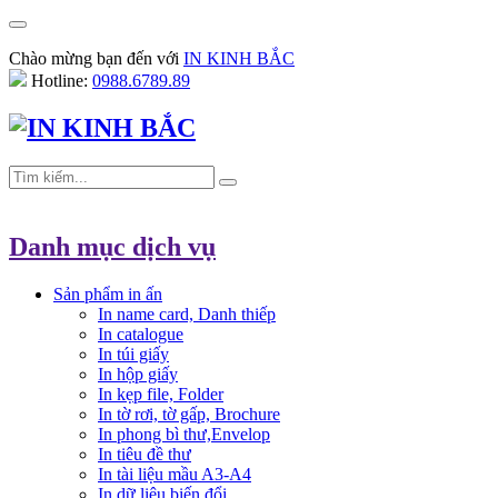
Chào mừng bạn đến với
IN KINH BẮC
Hotline:
0988.6789.89
Danh mục dịch vụ
Sản phẩm in ấn
In name card, Danh thiếp
In catalogue
In túi giấy
In hộp giấy
In kẹp file, Folder
In tờ rơi, tờ gấp, Brochure
In phong bì thư,Envelop
In tiêu đề thư
In tài liệu mầu A3-A4
In dữ liệu biến đổi