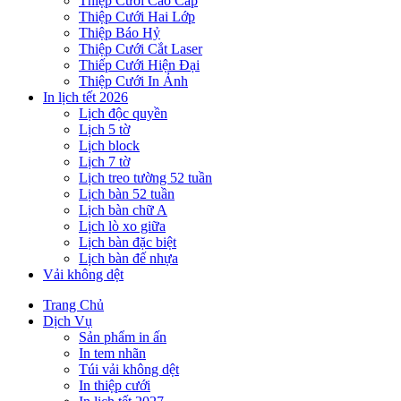
Thiệp Cưới Cao Cấp
Thiệp Cưới Hai Lớp
Thiệp Báo Hỷ
Thiệp Cưới Cắt Laser
Thiếp Cưới Hiện Đại
Thiệp Cưới In Ảnh
In lịch tết 2026
Lịch độc quyền
Lịch 5 tờ
Lịch block
Lịch 7 tờ
Lịch treo tường 52 tuần
Lịch bàn 52 tuần
Lịch bàn chữ A
Lịch lò xo giữa
Lịch bàn đặc biệt
Lịch bàn đế nhựa
Vải không dệt
Trang Chủ
Dịch Vụ
Sản phẩm in ấn
In tem nhãn
Túi vải không dệt
In thiệp cưới