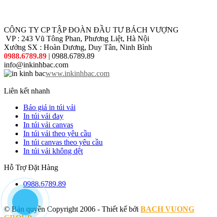
CÔNG TY CP TẬP ĐOÀN ĐẦU TƯ BÁCH VƯỢNG
VP : 243 Vũ Tông Phan, Phương Liệt, Hà Nội
Xưởng SX : Hoàn Dương, Duy Tân, Ninh Bình
0988.6789.89
| 0988.6789.89
info@inkinhbac.com
www.inkinhbac.com
Liên kết nhanh
Báo giá in túi vải
In túi vải đay
In túi vải canvas
In túi vải theo yêu cầu
In túi canvas theo yêu cầu
In túi vải không dệt
Hỗ Trợ Đặt Hàng
0988.6789.89
© Bản quyền Copyright 2006 - Thiết kế bởi
BACH VUONG