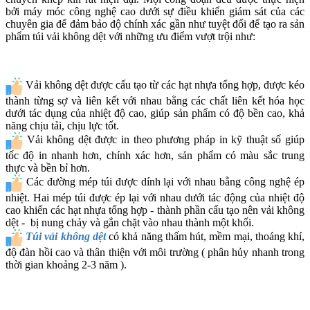
bởi máy móc công nghệ cao dưới sự điều khiển giám sát của các
chuyên gia để đảm bảo độ chính xác gần như tuyệt đối để tạo ra sản
phẩm túi vải không dệt với những ưu điểm vượt trội như:
Vải không dệt được cấu tạo từ các hạt nhựa tổng hợp, được kéo
thành từng sợ và liên kết với nhau bằng các chất liên kết hóa học
dưới tác dụng của nhiệt độ cao, giúp sản phẩm có độ bền cao, khả
năng chịu tải, chịu lực tốt.
Vải không dệt được in theo phương pháp in kỹ thuật số giúp
tốc độ in nhanh hơn, chính xác hơn, sản phẩm có màu sắc trung
thực và bền bỉ hơn.
Các đường mép túi được dính lại với nhau bằng công nghệ ép
nhiệt. Hai mép túi được ép lại với nhau dưới tác động của nhiệt độ
cao khiến các hạt nhựa tổng hợp - thành phần cấu tạo nên vải không
dệt - bị nung chảy và gắn chặt vào nhau thành một khối.
Túi vải không dệt
có khả năng thấm hút, mềm mại, thoáng khí,
độ đàn hồi cao và thân thiện với môi trường ( phân hủy nhanh trong
thời gian khoảng 2-3 năm ).