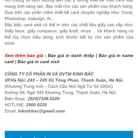
nội chúng tôi luôn hướng đến các ý tưởng thiết kế mẫu card visit
mang tính sáng tạo, đẹp mắt cho các sản phẩm của khách hàng.
Dựa trên các phần mềm thiết kế card chuyên nghiệp như: Corel,
Photoshop, Indesign, Ai…
Đặc biệt, card visit có thể in trên các chất liệu giấy cao cấp như:
Giấy lotus, giấy conqueror, giấy kraft, nhựa …Và khách hàng có
thể tùy chọn kiểu dáng, kích thước bất kỳ cho sản phẩm của
mình.
Xem thêm báo giá :
Báo giá in danh thiếp
|
Báo giá in name
card
|
Báo giá in card visit
CÔNG TY CỔ PHẦN IN VÀ DVTM KINH BẮC
VP.Hà Nội: 243 – 245 Vũ Tông Phan, Thanh Xuân, Hà Nội.
(Khương Trung mới – Cách Cầu Mới Ngã Tư Sở 500m)
Xưởng SX: Ngõ 345 Khương Trung, Thanh Xuân, Hà Nội.
Điện thoại:
(024)7108.0220
HOTLINE:
1900 0220
Email:
inkinhbac@gmail.com