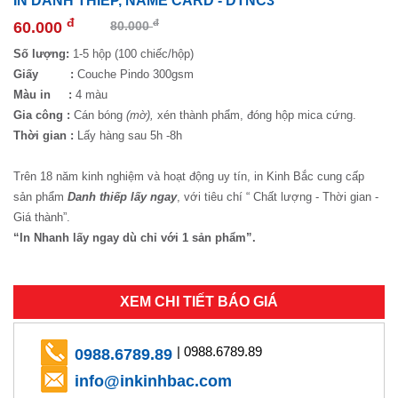
IN DANH THIẾP, NAME CARD - DTNC3
đ
đ
60.000
80.000
Số lượng:
1-5 hộp (100 chiếc/hộp)
Giấy :
Couche Pindo 300gsm
Màu in :
4 màu
Gia công :
Cán bóng
(mờ),
xén thành phẩm, đóng hộp mica cứng.
Thời gian :
Lấy hàng sau 5h -8h
Trên 18 năm kinh nghiệm và hoạt động uy tín, in Kinh Bắc cung cấp
sản phẩm
Danh thiếp lấy ngay
, với tiêu chí “ Chất lượng - Thời gian -
Giá thành”.
“In Nhanh lấy ngay dù chỉ với 1 sản phẩm”.
XEM CHI TIẾT BÁO GIÁ
| 0988.6789.89
0988.6789.89
info@inkinhbac.com