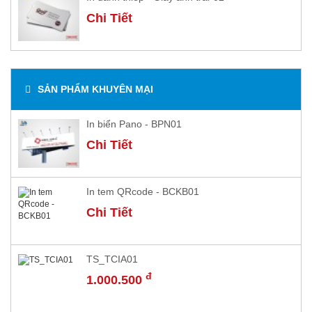
Chi Tiết
SẢN PHẨM KHUYÊN MẠI
In biển Pano - BPN01
Chi Tiết
In tem QRcode - BCKB01
Chi Tiết
TS_TCIA01
đ
1.000.500