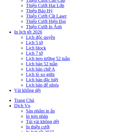
Thiệp Cưới Cao Cấp
Thiệp Cưới Hai Lớp
Thiệp Báo Hỷ
Thiệp Cưới Cắt Laser
Thiếp Cưới Hiện Đại
Thiệp Cưới In Ảnh
In lịch tết 2026
Lịch độc quyền
Lịch 5 tờ
Lịch block
Lịch 7 tờ
Lịch treo tường 52 tuần
Lịch bàn 52 tuần
Lịch bàn chữ A
Lịch lò xo giữa
Lịch bàn đặc biệt
Lịch bàn đế nhựa
Vải không dệt
Trang Chủ
Dịch Vụ
Sản phẩm in ấn
In tem nhãn
Túi vải không dệt
In thiệp cưới