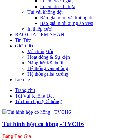
In tem decal giấy
In tem decal nhựa
Túi vải không dệt
Báo giá in túi vải không dệt
Báo giá in túi đựng áo vest
In thiệp cưới
BÁO GIÁ TEM NHÃN
Tin Tức
Giới thiệu
Về chúng tôi
Hoạt động & Sự kiện
Năng lực kỹ thuật
Hệ thống văn phòng
Hệ thống nhà xưởng
Liên hệ
Trang chủ
Túi Vải Không Dệt
Túi hình hộp (Có hông)
Túi hình hộp có hông - TVCH6
Bảng Báo Giá