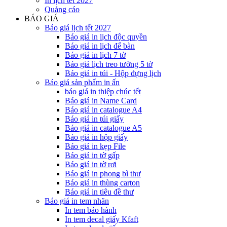
In lịch tết 2027
Quảng cáo
BÁO GIÁ
Báo giá lịch tết 2027
Báo giá in lịch độc quyền
Báo giá in lịch để bàn
Báo giá in lịch 7 tờ
Báo giá lịch treo tường 5 tờ
Báo giá in túi - Hộp đựng lịch
Báo giá sản phẩm in ấn
báo giá in thiệp chúc tết
Báo giá in Name Card
Báo giá in catalogue A4
Báo giá in túi giấy
Báo giá in catalogue A5
Báo giá in hộp giấy
Báo giá in kẹp File
Báo giá in tờ gấp
Báo giá in tờ rơi
Báo giá in phong bì thư
Báo giá in thùng carton
Báo giá in tiêu đề thư
Báo giá in tem nhãn
In tem bảo hành
In tem decal giấy Kfaft