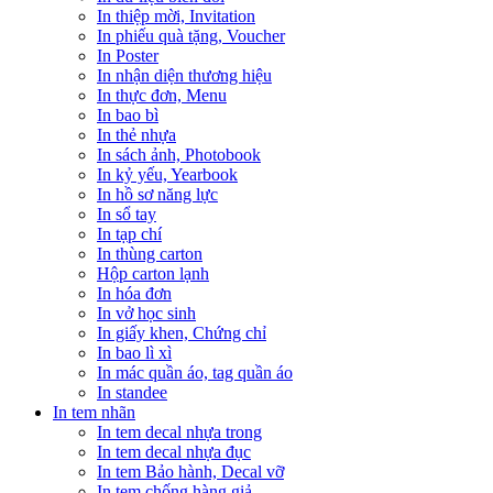
In thiệp mời, Invitation
In phiếu quà tặng, Voucher
In Poster
In nhận diện thương hiệu
In thực đơn, Menu
In bao bì
In thẻ nhựa
In sách ảnh, Photobook
In kỷ yếu, Yearbook
In hồ sơ năng lực
In sổ tay
In tạp chí
In thùng carton
Hộp carton lạnh
In hóa đơn
In vở học sinh
In giấy khen, Chứng chỉ
In bao lì xì
In mác quần áo, tag quần áo
In standee
In tem nhãn
In tem decal nhựa trong
In tem decal nhựa đục
In tem Bảo hành, Decal vỡ
In tem chống hàng giả