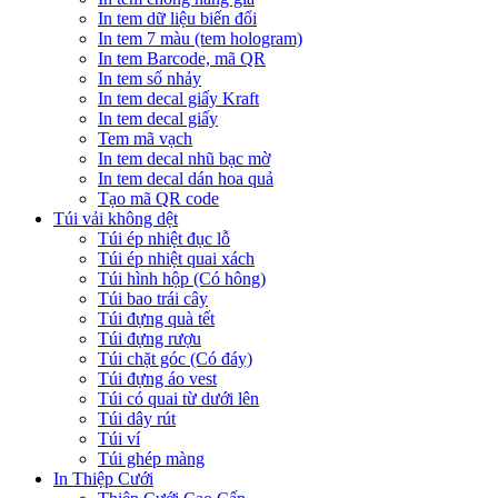
In tem dữ liệu biến đổi
In tem 7 màu (tem hologram)
In tem Barcode, mã QR
In tem số nhảy
In tem decal giấy Kraft
In tem decal giấy
Tem mã vạch
In tem decal nhũ bạc mờ
In tem decal dán hoa quả
Tạo mã QR code
Túi vải không dệt
Túi ép nhiệt đục lỗ
Túi ép nhiệt quai xách
Túi hình hộp (Có hông)
Túi bao trái cây
Túi đựng quà tết
Túi đựng rượu
Túi chặt góc (Có đáy)
Túi đựng áo vest
Túi có quai từ dưới lên
Túi dây rút
Túi ví
Túi ghép màng
In Thiệp Cưới