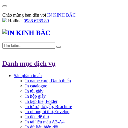
Chào mừng bạn đến với
IN KINH BẮC
Hotline:
0988.6789.89
Danh mục dịch vụ
Sản phẩm in ấn
In name card, Danh thiếp
In catalogue
In túi giấy
In hộp giấy
In kẹp file, Folder
In tờ rơi, tờ gấp, Brochure
In phong bì thư,Envelop
In tiêu đề thư
In tài liệu mầu A3-A4
In dữ liệu biến đổi