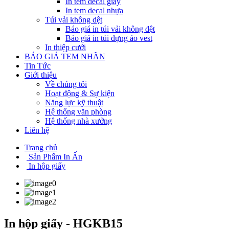
In tem decal giấy
In tem decal nhựa
Túi vải không dệt
Báo giá in túi vải không dệt
Báo giá in túi đựng áo vest
In thiệp cưới
BÁO GIÁ TEM NHÃN
Tin Tức
Giới thiệu
Về chúng tôi
Hoạt động & Sự kiện
Năng lực kỹ thuật
Hệ thống văn phòng
Hệ thống nhà xưởng
Liên hệ
Trang chủ
Sản Phẩm In Ấn
In hộp giấy
In hộp giấy - HGKB15