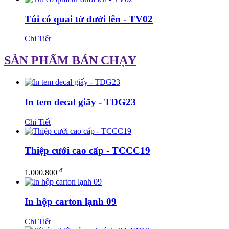
Túi có quai từ dưới lên - TV02
Chi Tiết
SẢN PHẨM BÁN CHẠY
In tem decal giấy - TDG23
Chi Tiết
Thiệp cưới cao cấp - TCCC19
đ
1.000.800
In hộp carton lạnh 09
Chi Tiết