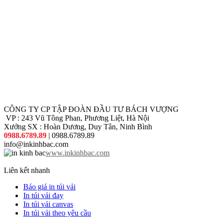
CÔNG TY CP TẬP ĐOÀN ĐẦU TƯ BÁCH VƯỢNG
VP : 243 Vũ Tông Phan, Phương Liệt, Hà Nội
Xưởng SX : Hoàn Dương, Duy Tân, Ninh Bình
0988.6789.89
| 0988.6789.89
info@inkinhbac.com
www.inkinhbac.com
Liên kết nhanh
Báo giá in túi vải
In túi vải đay
In túi vải canvas
In túi vải theo yêu cầu