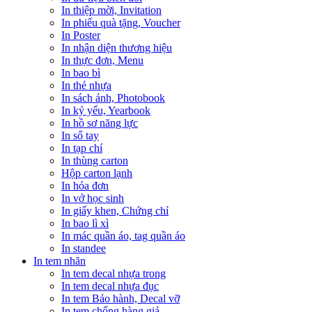
In thiệp mời, Invitation
In phiếu quà tặng, Voucher
In Poster
In nhận diện thương hiệu
In thực đơn, Menu
In bao bì
In thẻ nhựa
In sách ảnh, Photobook
In kỷ yếu, Yearbook
In hồ sơ năng lực
In sổ tay
In tạp chí
In thùng carton
Hộp carton lạnh
In hóa đơn
In vở học sinh
In giấy khen, Chứng chỉ
In bao lì xì
In mác quần áo, tag quần áo
In standee
In tem nhãn
In tem decal nhựa trong
In tem decal nhựa đục
In tem Bảo hành, Decal vỡ
In tem chống hàng giả