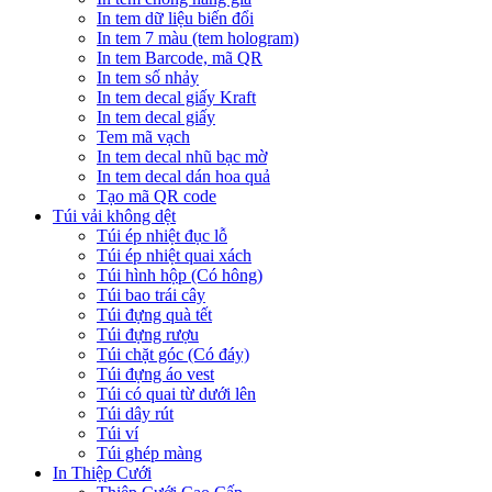
In tem dữ liệu biến đổi
In tem 7 màu (tem hologram)
In tem Barcode, mã QR
In tem số nhảy
In tem decal giấy Kraft
In tem decal giấy
Tem mã vạch
In tem decal nhũ bạc mờ
In tem decal dán hoa quả
Tạo mã QR code
Túi vải không dệt
Túi ép nhiệt đục lỗ
Túi ép nhiệt quai xách
Túi hình hộp (Có hông)
Túi bao trái cây
Túi đựng quà tết
Túi đựng rượu
Túi chặt góc (Có đáy)
Túi đựng áo vest
Túi có quai từ dưới lên
Túi dây rút
Túi ví
Túi ghép màng
In Thiệp Cưới