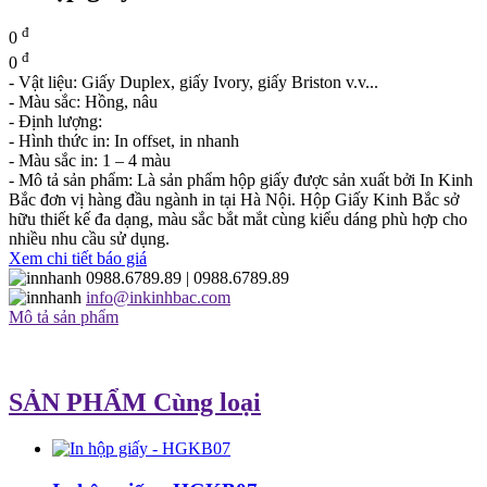
đ
0
đ
0
- Vật liệu: Giấy Duplex, giấy Ivory, giấy Briston v.v...
- Màu sắc: Hồng, nâu
- Định lượng:
- Hình thức in: In offset, in nhanh
- Màu sắc in: 1 – 4 màu
- Mô tả sản phẩm: Là sản phẩm hộp giấy được sản xuất bởi In Kinh
Bắc đơn vị hàng đầu ngành in tại Hà Nội. Hộp Giấy Kinh Bắc sở
hữu thiết kế đa dạng, màu sắc bắt mắt cùng kiểu dáng phù hợp cho
nhiều nhu cầu sử dụng.
Xem chi tiết báo giá
0988.6789.89
| 0988.6789.89
info@inkinhbac.com
Mô tả sản phẩm
SẢN PHẨM Cùng loại