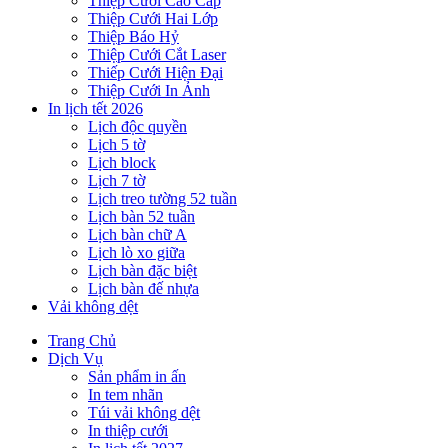
Thiệp Cưới Cao Cấp
Thiệp Cưới Hai Lớp
Thiệp Báo Hỷ
Thiệp Cưới Cắt Laser
Thiếp Cưới Hiện Đại
Thiệp Cưới In Ảnh
In lịch tết 2026
Lịch độc quyền
Lịch 5 tờ
Lịch block
Lịch 7 tờ
Lịch treo tường 52 tuần
Lịch bàn 52 tuần
Lịch bàn chữ A
Lịch lò xo giữa
Lịch bàn đặc biệt
Lịch bàn đế nhựa
Vải không dệt
Trang Chủ
Dịch Vụ
Sản phẩm in ấn
In tem nhãn
Túi vải không dệt
In thiệp cưới