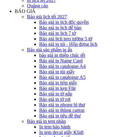
In lịch tết 2027
Quảng cáo
BÁO GIÁ
Báo giá lịch tết 2027
Báo giá in lịch độc quyền
Báo giá in lịch để bàn
Báo giá in lịch 7 tờ
Báo giá lịch treo tường 5 tờ
Báo giá in túi - Hộp đựng lịch
Báo giá sản phẩm in ấn
báo giá in thiệp chúc tết
Báo giá in Name Card
Báo giá in catalogue A4
Báo giá in túi giấy
Báo giá in catalogue A5
Báo giá in hộp giấy
Báo giá in kẹp File
Báo giá in tờ gấp
Báo giá in tờ rơi
Báo giá in phong bì thư
Báo giá in thùng carton
Báo giá in tiêu đề thư
Báo giá in tem nhãn
In tem bảo hành
In tem decal giấy Kfaft