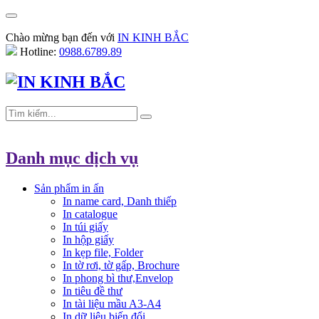
Chào mừng bạn đến với
IN KINH BẮC
Hotline:
0988.6789.89
Danh mục dịch vụ
Sản phẩm in ấn
In name card, Danh thiếp
In catalogue
In túi giấy
In hộp giấy
In kẹp file, Folder
In tờ rơi, tờ gấp, Brochure
In phong bì thư,Envelop
In tiêu đề thư
In tài liệu mầu A3-A4
In dữ liệu biến đổi