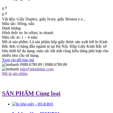
đ
0
đ
0
Vật liệu: Giấy Duplex, giấy Ivory, giấy Briston v.v...
Màu sắc: Hồng, nâu
Định lượng:
Hình thức in: In offset, in nhanh
Màu sắc in: 1 – 4 màu
Mô tả sản phẩm: Là sản phẩm hộp giấy được sản xuất bởi In Kinh
Bắc đơn vị hàng đầu ngành in tại Hà Nội. Hộp Giấy Kinh Bắc sở
hữu thiết kế đa dạng, màu sắc bắt mắt cùng kiểu dáng phù hợp cho
nhiều nhu cầu sử dụng.
Xem chi tiết báo giá
0988.6789.89
| 0988.6789.89
info@inkinhbac.com
Mô tả sản phẩm
SẢN PHẨM Cùng loại