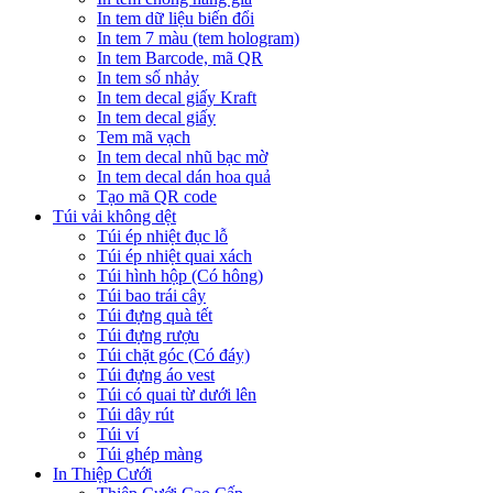
In tem dữ liệu biến đổi
In tem 7 màu (tem hologram)
In tem Barcode, mã QR
In tem số nhảy
In tem decal giấy Kraft
In tem decal giấy
Tem mã vạch
In tem decal nhũ bạc mờ
In tem decal dán hoa quả
Tạo mã QR code
Túi vải không dệt
Túi ép nhiệt đục lỗ
Túi ép nhiệt quai xách
Túi hình hộp (Có hông)
Túi bao trái cây
Túi đựng quà tết
Túi đựng rượu
Túi chặt góc (Có đáy)
Túi đựng áo vest
Túi có quai từ dưới lên
Túi dây rút
Túi ví
Túi ghép màng
In Thiệp Cưới