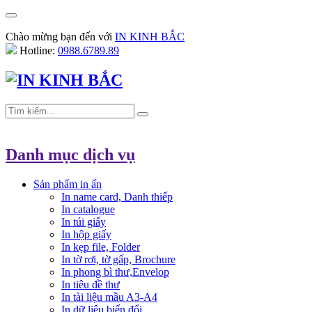
Chào mừng bạn đến với
IN KINH BẮC
Hotline:
0988.6789.89
Danh mục dịch vụ
Sản phẩm in ấn
In name card, Danh thiếp
In catalogue
In túi giấy
In hộp giấy
In kẹp file, Folder
In tờ rơi, tờ gấp, Brochure
In phong bì thư,Envelop
In tiêu đề thư
In tài liệu mầu A3-A4
In dữ liệu biến đổi