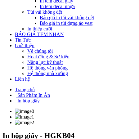
In tem decal giấy
In tem decal nhựa
Túi vải không dệt
Báo giá in túi vải không dệt
Báo giá in túi đựng áo vest
In thiệp cưới
BÁO GIÁ TEM NHÃN
Tin Tức
Giới thiệu
Về chúng tôi
Hoạt động & Sự kiện
Năng lực kỹ thuật
Hệ thống văn phòng
Hệ thống nhà xưởng
Liên hệ
Trang chủ
Sản Phẩm In Ấn
In hộp giấy
In hộp giấy - HGKB04