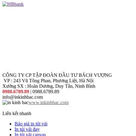
CÔNG TY CP TẬP ĐOÀN ĐẦU TƯ BÁCH VƯỢNG
VP : 243 Vũ Tông Phan, Phương Liệt, Hà Nội
Xưởng SX : Hoàn Dương, Duy Tân, Ninh Bình
0988.6789.89
| 0988.6789.89
info@inkinhbac.com
www.inkinhbac.com
Liên kết nhanh
Báo giá in túi vải
In túi vải đay
In túi vải canvas