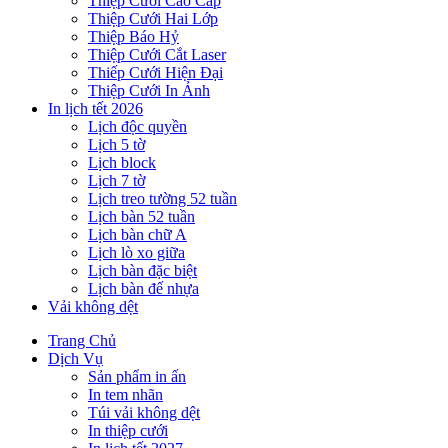
Thiệp Cưới Cao Cấp
Thiệp Cưới Hai Lớp
Thiệp Báo Hỷ
Thiệp Cưới Cắt Laser
Thiếp Cưới Hiện Đại
Thiệp Cưới In Ảnh
In lịch tết 2026
Lịch độc quyền
Lịch 5 tờ
Lịch block
Lịch 7 tờ
Lịch treo tường 52 tuần
Lịch bàn 52 tuần
Lịch bàn chữ A
Lịch lò xo giữa
Lịch bàn đặc biệt
Lịch bàn đế nhựa
Vải không dệt
Trang Chủ
Dịch Vụ
Sản phẩm in ấn
In tem nhãn
Túi vải không dệt
In thiệp cưới