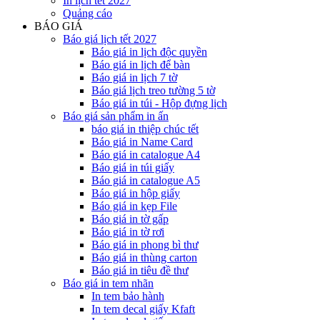
In lịch tết 2027
Quảng cáo
BÁO GIÁ
Báo giá lịch tết 2027
Báo giá in lịch độc quyền
Báo giá in lịch để bàn
Báo giá in lịch 7 tờ
Báo giá lịch treo tường 5 tờ
Báo giá in túi - Hộp đựng lịch
Báo giá sản phẩm in ấn
báo giá in thiệp chúc tết
Báo giá in Name Card
Báo giá in catalogue A4
Báo giá in túi giấy
Báo giá in catalogue A5
Báo giá in hộp giấy
Báo giá in kẹp File
Báo giá in tờ gấp
Báo giá in tờ rơi
Báo giá in phong bì thư
Báo giá in thùng carton
Báo giá in tiêu đề thư
Báo giá in tem nhãn
In tem bảo hành
In tem decal giấy Kfaft