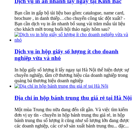
Dịch vụ in ấn nhanh lấy ngay tại Kinh Bắc
Bạn cần in gấp bộ tài liệu bao gồm: catalogue, name card,
brochure , in danh thiếp…cho chuyến công tác đột xuất? -
Bạn cần dịch vụ in ấn nhanh bổ sung vài trăm mẫu tài liệu
cho khách mời trong buổi hội thảo ngày hôm sau?
Dịch vụ in hộp giấy số lượng ít cho doanh
nghiệp vừa và nhỏ
In hộp giấy số lượng ít lấy ngay tại Hà Nội thể hiện được sự
chuyên nghiệp, tầm cỡ thương hiệu của doanh nghiệp trong
quảng bá thương hiệu doanh nghiệp
Địa chỉ in hộp bánh trung thu giá rẻ tại Hà Nội
Một mùa Trung thu nữa đang đến rất gần. Và việc tìm kiếm
đơn vị uy tín - chuyên in hộp bánh trung thu giá rẻ, in hộp
bánh trung thu số lượng ít cũng như số lượng lớn đang được
các doanh nghiệp, các cơ sở sản xuất bánh trung thu... đặc...