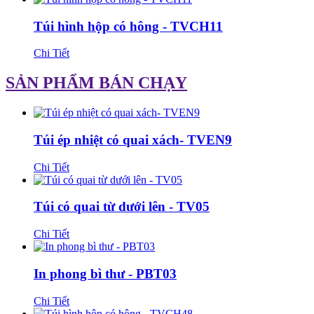
Túi hình hộp có hông - TVCH11
Chi Tiết
SẢN PHẨM BÁN CHẠY
Túi ép nhiệt có quai xách- TVEN9
Chi Tiết
Túi có quai từ dưới lên - TV05
Chi Tiết
In phong bì thư - PBT03
Chi Tiết