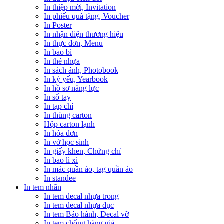
In thiệp mời, Invitation
In phiếu quà tặng, Voucher
In Poster
In nhận diện thương hiệu
In thực đơn, Menu
In bao bì
In thẻ nhựa
In sách ảnh, Photobook
In kỷ yếu, Yearbook
In hồ sơ năng lực
In sổ tay
In tạp chí
In thùng carton
Hộp carton lạnh
In hóa đơn
In vở học sinh
In giấy khen, Chứng chỉ
In bao lì xì
In mác quần áo, tag quần áo
In standee
In tem nhãn
In tem decal nhựa trong
In tem decal nhựa đục
In tem Bảo hành, Decal vỡ
In tem chống hàng giả