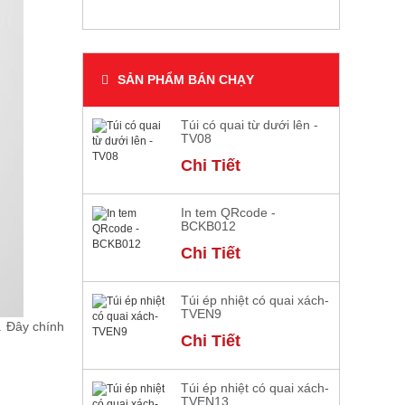
SẢN PHẨM BÁN CHẠY
Túi có quai từ dưới lên -
TV08
Chi Tiết
In tem QRcode -
BCKB012
Chi Tiết
Túi ép nhiệt có quai xách-
TVEN9
. Đây chính
Chi Tiết
Túi ép nhiệt có quai xách-
TVEN13