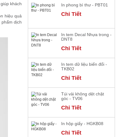
t giúp khách
In phong bì thư - PBT01
Chi Tiết
ọn hiệu quả
n phẩm dịch
In tem Decal Nhựa trong -
DNT8
Chi Tiết
In tem dữ liệu biến đổi -
TKB02
Chi Tiết
Túi vải không dệt chặt
góc - TV06
Chi Tiết
In hộp giấy - HGKB08
Chi Tiết