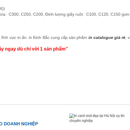
4))
 bìa: C300, C250, C200, Định lượng giấy ruột: C100, C120, C150 gs
 lĩnh vực in ấn.
in Kinh Bắc cung cấp sản phẩm
in
ca
talogue giá rẻ
, 
ấy ngay dù chỉ với 1 sản phẩm”
HO DOANH NGHIỆP