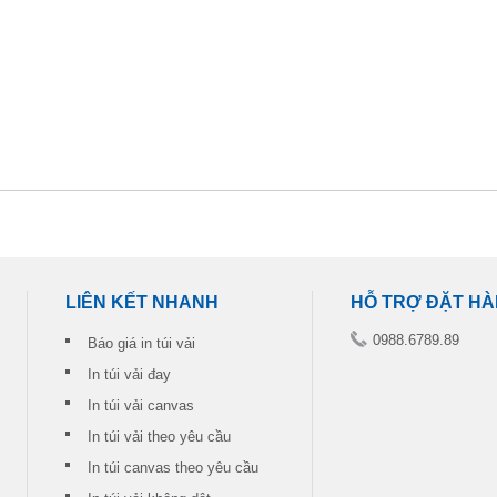
LIÊN KẾT NHANH
HỖ TRỢ ĐẶT H
0988.6789.89
Báo giá in túi vải
In túi vải đay
In túi vải canvas
In túi vải theo yêu cầu
In túi canvas theo yêu cầu