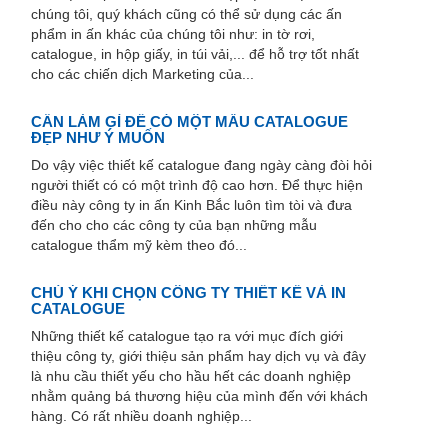
chúng tôi, quý khách cũng có thể sử dụng các ấn
phẩm in ấn khác của chúng tôi như: in tờ rơi,
catalogue, in hộp giấy, in túi vải,... để hỗ trợ tốt nhất
cho các chiến dịch Marketing của...
CẦN LÀM GÌ ĐỂ CÓ MỘT MẪU CATALOGUE
ĐẸP NHƯ Ý MUỐN
Do vậy việc thiết kế catalogue đang ngày càng đòi hỏi
người thiết có có một trình độ cao hơn. Để thực hiện
điều này công ty in ấn Kinh Bắc luôn tìm tòi và đưa
đến cho cho các công ty của bạn những mẫu
catalogue thẩm mỹ kèm theo đó...
CHÚ Ý KHI CHỌN CÔNG TY THIẾT KẾ VÀ IN
CATALOGUE
Những thiết kế catalogue tạo ra với mục đích giới
thiệu công ty, giới thiệu sản phẩm hay dịch vụ và đây
là nhu cầu thiết yếu cho hầu hết các doanh nghiệp
nhằm quảng bá thương hiệu của mình đến với khách
hàng. Có rất nhiều doanh nghiệp...