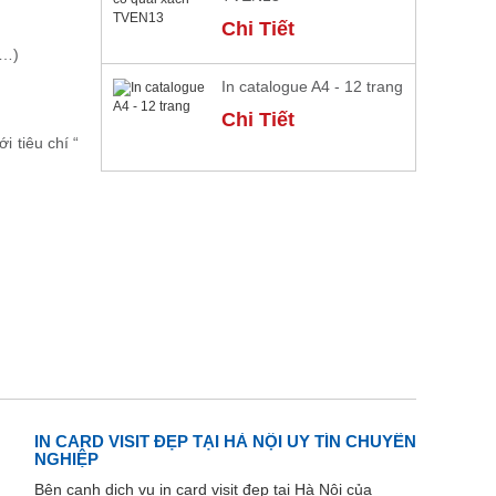
Chi Tiết
m…)
In catalogue A4 - 12 trang
Chi Tiết
với tiêu chí “
IN CARD VISIT ĐẸP TẠI HÀ NỘI UY TÍN CHUYÊN
NGHIỆP
Bên cạnh dịch vụ in card visit đẹp tại Hà Nội của