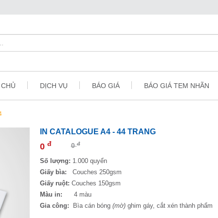
 CHỦ
DỊCH VỤ
BÁO GIÁ
BÁO GIÁ TEM NHÃN
4
IN CATALOGUE A4 - 44 TRANG
đ
đ
0
0
Số lượng:
1.000 quyển
Giấy bìa:
Couches 250gsm
Giấy ruột:
Couches 150gsm
Màu in:
4 màu
Gia công:
Bìa cán bóng
(mờ)
ghim gáy, cắt xén thành phẩm