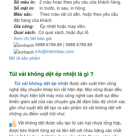
Số màu in:
2 màu hoạc theo yêu cầu của khách hàng.
Số mặt in:
In trước, in sau, in hông.
Màu sắc:
Theo màu vải có sẵn, hoặc theo yêu cầu
đặt hàng của khách.
Gia công:
Ép nhiệt hoặc may viền.
Quai sách:
Có quai xách, hoặc đục lỗ.
Xem chi tiết báo giá
0988.6789.89
| 0988.6789.89
info@inkinhbac.com
Mô tả sản phẩm
Túi vải không dệt ép nhiệt là gì ?
Túi vải không dệt ép nhiệt
được sản xuất trên công
nghệ dây chuyền khép kín rất hiện đại. Mọi công đoạn đều
được thực hiện bởi máy móc công nghệ cao dưới sự điều
khiển giám sát của các chuyên gia để đảm bảo độ chính xác
gần như tuyệt đối để tạo ra sản phẩm túi vải không dệt với
những ưu điểm vượt trội như:
Vải không dệt được cấu tạo từ các hạt nhựa tổng hợp,
được kéo thành từng sợ và liên kết với nhau bằng các chất