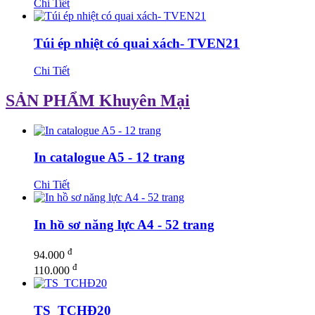
Chi Tiết
Túi ép nhiệt có quai xách- TVEN21
Chi Tiết
SẢN PHẨM Khuyên Mại
In catalogue A5 - 12 trang
Chi Tiết
In hồ sơ năng lực A4 - 52 trang
đ
94.000
đ
110.000
TS_TCHĐ20