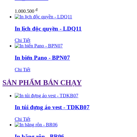
đ
1.000.500
In lịch độc quyền - LDQ11
Chi Tiết
In biển Pano - BPN07
Chi Tiết
SẢN PHẨM BÁN CHẠY
In túi đựng áo vest - TDKB07
Chi Tiết
In băng rôn - BR06