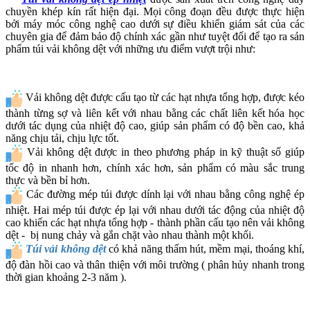
chuyền khép kín rất hiện đại. Mọi công đoạn đều được thực hiện
bởi máy móc công nghệ cao dưới sự điều khiển giám sát của các
chuyên gia để đảm bảo độ chính xác gần như tuyệt đối để tạo ra sản
phẩm túi vải không dệt với những ưu điểm vượt trội như:
Vải không dệt được cấu tạo từ các hạt nhựa tổng hợp, được kéo
thành từng sợ và liên kết với nhau bằng các chất liên kết hóa học
dưới tác dụng của nhiệt độ cao, giúp sản phẩm có độ bền cao, khả
năng chịu tải, chịu lực tốt.
Vải không dệt được in theo phương pháp in kỹ thuật số giúp
tốc độ in nhanh hơn, chính xác hơn, sản phẩm có màu sắc trung
thực và bền bỉ hơn.
Các đường mép túi được dính lại với nhau bằng công nghệ ép
nhiệt. Hai mép túi được ép lại với nhau dưới tác động của nhiệt độ
cao khiến các hạt nhựa tổng hợp - thành phần cấu tạo nên vải không
dệt - bị nung chảy và gắn chặt vào nhau thành một khối.
Túi vải không dệt
có khả năng thấm hút, mềm mại, thoáng khí,
độ đàn hồi cao và thân thiện với môi trường ( phân hủy nhanh trong
thời gian khoảng 2-3 năm ).