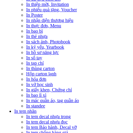
In thiệp mời, Invitation
In phiếu quà tặng, Voucher
In Poster
In nhận diện thương hiệu
In thực đơn, Menu
In bao bì
In thẻ nhựa
In sách ảnh, Photobook
In kỷ yếu, Yearbook
In hồ sơ năng lực
In sổ tay
In tạp chí
In thùng carton
Hộp carton lạnh
In hóa đơn
In vở học sinh
In giấy khen, Chứng chỉ
In bao lì xì
In mác quần áo, tag quần áo
In standee
In tem nhãn
In tem decal nhựa trong
In tem decal nhựa đục
In tem Bảo hành, Decal vỡ
In tem chống hàng giả