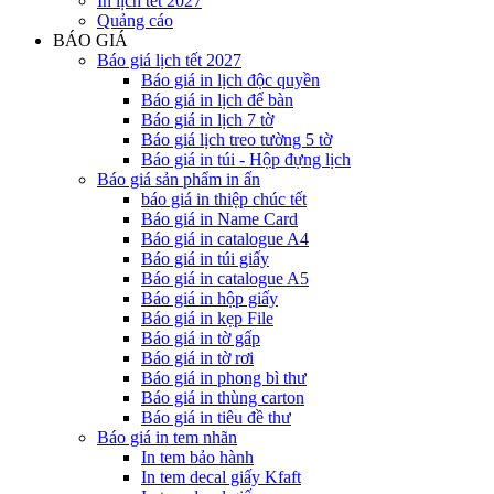
In lịch tết 2027
Quảng cáo
BÁO GIÁ
Báo giá lịch tết 2027
Báo giá in lịch độc quyền
Báo giá in lịch để bàn
Báo giá in lịch 7 tờ
Báo giá lịch treo tường 5 tờ
Báo giá in túi - Hộp đựng lịch
Báo giá sản phẩm in ấn
báo giá in thiệp chúc tết
Báo giá in Name Card
Báo giá in catalogue A4
Báo giá in túi giấy
Báo giá in catalogue A5
Báo giá in hộp giấy
Báo giá in kẹp File
Báo giá in tờ gấp
Báo giá in tờ rơi
Báo giá in phong bì thư
Báo giá in thùng carton
Báo giá in tiêu đề thư
Báo giá in tem nhãn
In tem bảo hành
In tem decal giấy Kfaft