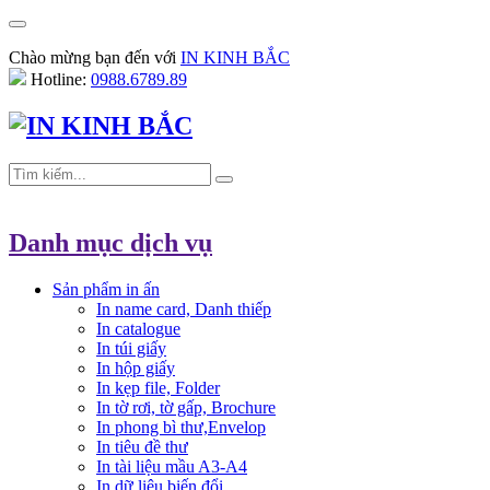
Chào mừng bạn đến với
IN KINH BẮC
Hotline:
0988.6789.89
Danh mục dịch vụ
Sản phẩm in ấn
In name card, Danh thiếp
In catalogue
In túi giấy
In hộp giấy
In kẹp file, Folder
In tờ rơi, tờ gấp, Brochure
In phong bì thư,Envelop
In tiêu đề thư
In tài liệu mầu A3-A4
In dữ liệu biến đổi