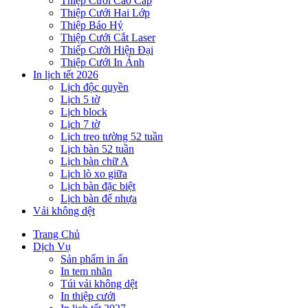
Thiệp Cưới Cao Cấp
Thiệp Cưới Hai Lớp
Thiệp Báo Hỷ
Thiệp Cưới Cắt Laser
Thiếp Cưới Hiện Đại
Thiệp Cưới In Ảnh
In lịch tết 2026
Lịch độc quyền
Lịch 5 tờ
Lịch block
Lịch 7 tờ
Lịch treo tường 52 tuần
Lịch bàn 52 tuần
Lịch bàn chữ A
Lịch lò xo giữa
Lịch bàn đặc biệt
Lịch bàn đế nhựa
Vải không dệt
Trang Chủ
Dịch Vụ
Sản phẩm in ấn
In tem nhãn
Túi vải không dệt
In thiệp cưới