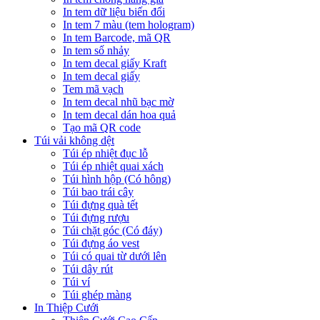
In tem dữ liệu biến đổi
In tem 7 màu (tem hologram)
In tem Barcode, mã QR
In tem số nhảy
In tem decal giấy Kraft
In tem decal giấy
Tem mã vạch
In tem decal nhũ bạc mờ
In tem decal dán hoa quả
Tạo mã QR code
Túi vải không dệt
Túi ép nhiệt đục lỗ
Túi ép nhiệt quai xách
Túi hình hộp (Có hông)
Túi bao trái cây
Túi đựng quà tết
Túi đựng rượu
Túi chặt góc (Có đáy)
Túi đựng áo vest
Túi có quai từ dưới lên
Túi dây rút
Túi ví
Túi ghép màng
In Thiệp Cưới