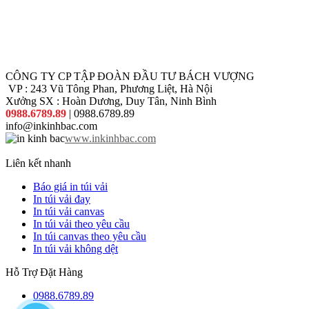
CÔNG TY CP TẬP ĐOÀN ĐẦU TƯ BÁCH VƯỢNG
VP : 243 Vũ Tông Phan, Phương Liệt, Hà Nội
Xưởng SX : Hoàn Dương, Duy Tân, Ninh Bình
0988.6789.89
| 0988.6789.89
info@inkinhbac.com
www.inkinhbac.com
Liên kết nhanh
Báo giá in túi vải
In túi vải đay
In túi vải canvas
In túi vải theo yêu cầu
In túi canvas theo yêu cầu
In túi vải không dệt
Hỗ Trợ Đặt Hàng
0988.6789.89