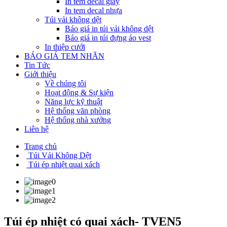
In tem decal giấy
In tem decal nhựa
Túi vải không dệt
Báo giá in túi vải không dệt
Báo giá in túi đựng áo vest
In thiệp cưới
BÁO GIÁ TEM NHÃN
Tin Tức
Giới thiệu
Về chúng tôi
Hoạt động & Sự kiện
Năng lực kỹ thuật
Hệ thống văn phòng
Hệ thống nhà xưởng
Liên hệ
Trang chủ
Túi Vải Không Dệt
Túi ép nhiệt quai xách
Túi ép nhiệt có quai xách- TVEN5