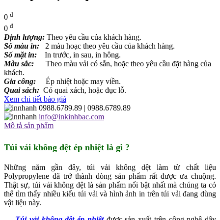
đ
0
đ
0
Định lượng:
Theo yêu cầu của khách hàng.
Số màu in:
2 màu hoạc theo yêu cầu của khách hàng.
Số mặt in:
In trước, in sau, in hông.
Màu sắc:
Theo màu vải có sẵn, hoặc theo yêu cầu đặt hàng của
khách.
Gia công:
Ép nhiệt hoặc may viền.
Quai sách:
Có quai xách, hoặc đục lỗ.
Xem chi tiết báo giá
0988.6789.89
| 0988.6789.89
info@inkinhbac.com
Mô tả sản phẩm
Túi vải không dệt ép nhiệt là gì ?
Những năm gần đây, túi vải không dệt làm từ chất liệu
Polypropylene đã trở thành dòng sản phẩm rất được ưa chuộng.
Thật sự, túi vải không dệt là sản phẩm nổi bật nhất mà chúng ta có
thể tìm thấy nhiều kiểu túi vải và hình ảnh in trên túi vải đang dùng
vật liệu này.
Túi vải không dệt ép nhiệt
được sản xuất trên công nghệ dây