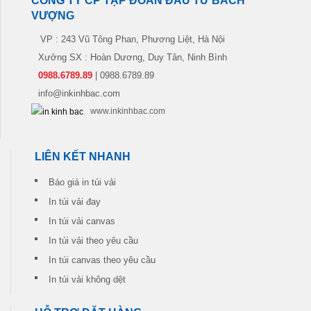
CÔNG TY CP TẬP ĐOÀN ĐẦU TƯ BÁCH
VƯỢNG
VP : 243 Vũ Tông Phan, Phương Liệt, Hà Nội
Xưởng SX : Hoàn Dương, Duy Tân, Ninh Bình
0988.6789.89
| 0988.6789.89
info@inkinhbac.com
www.inkinhbac.com
LIÊN KẾT NHANH
Báo giá in túi vải
In túi vải đay
In túi vải canvas
In túi vải theo yêu cầu
In túi canvas theo yêu cầu
In túi vải không dệt