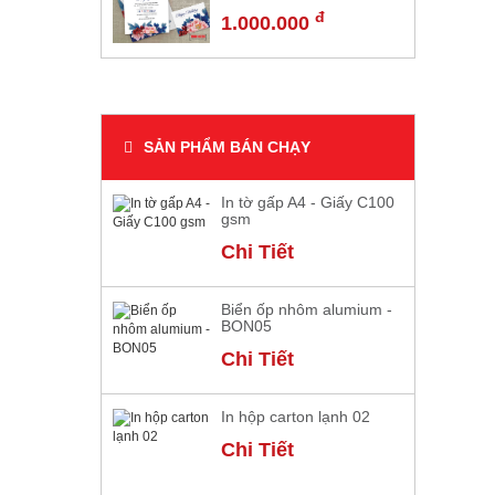
đ
1.000.000
SẢN PHẨM BÁN CHẠY
In tờ gấp A4 - Giấy C100
gsm
Chi Tiết
Biển ốp nhôm alumium -
BON05
Chi Tiết
In hộp carton lạnh 02
Chi Tiết