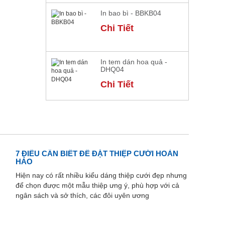
In bao bì - BBKB04
Chi Tiết
In tem dán hoa quả -
DHQ04
Chi Tiết
7 ĐIỀU CẦN BIẾT ĐỂ ĐẶT THIỆP CƯỚI HOÀN
HẢO
Hiện nay có rất nhiều kiểu dáng thiệp cưới đẹp nhưng
để chọn được một mẫu thiệp ưng ý, phù hợp với cả
ngân sách và sở thích, các đôi uyên ương