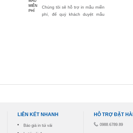
Chúng tôi sẽ hỗ trợ in mẫu miễn
phí, để quý khách duyệt mẫu
trước khi in chính thức.
LIÊN KẾT NHANH
HỖ TRỢ ĐẶT H
0988.6789.89
Báo giá in túi vải