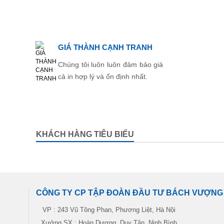
GIÁ THÀNH CẠNH TRANH
Chúng tôi luôn luôn đảm bảo giá
cả in hợp lý và ổn định nhất.
KHÁCH HÀNG TIÊU BIỂU
CÔNG TY CP TẬP ĐOÀN ĐẦU TƯ BÁCH VƯỢNG
VP : 243 Vũ Tông Phan, Phương Liệt, Hà Nội
Xưởng SX : Hoàn Dương, Duy Tân, Ninh Bình