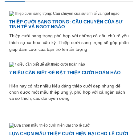
THIỆP CƯỚI SANG TRỌNG: CÂU CHUYỆN CỦA SỰ
TINH TẾ VÀ NGỌT NGÀO
Thiệp cưới sang trọng phù hợp với những cô dâu chú rể yêu
thích sự xa hoa, cầu kỳ. Thiệp cưới sang trọng sẽ góp phần
giúp đám cưới của bạn trở lên ấn tượng
7 ĐIỀU CẦN BIẾT ĐỂ ĐẶT THIỆP CƯỚI HOÀN HẢO
Hiện nay có rất nhiều kiểu dáng thiệp cưới đẹp nhưng để
chọn được một mẫu thiệp ưng ý, phù hợp với cả ngân sách
và sở thích, các đôi uyên ương
LỰA CHỌN MẪU THIỆP CƯỚI HIỆN ĐẠI CHO LỄ CƯỚI