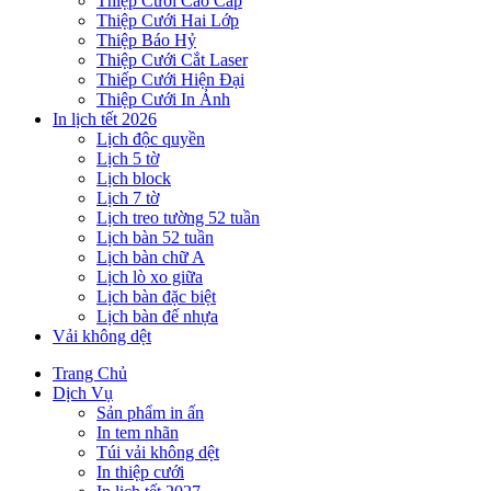
Thiệp Cưới Cao Cấp
Thiệp Cưới Hai Lớp
Thiệp Báo Hỷ
Thiệp Cưới Cắt Laser
Thiếp Cưới Hiện Đại
Thiệp Cưới In Ảnh
In lịch tết 2026
Lịch độc quyền
Lịch 5 tờ
Lịch block
Lịch 7 tờ
Lịch treo tường 52 tuần
Lịch bàn 52 tuần
Lịch bàn chữ A
Lịch lò xo giữa
Lịch bàn đặc biệt
Lịch bàn đế nhựa
Vải không dệt
Trang Chủ
Dịch Vụ
Sản phẩm in ấn
In tem nhãn
Túi vải không dệt
In thiệp cưới