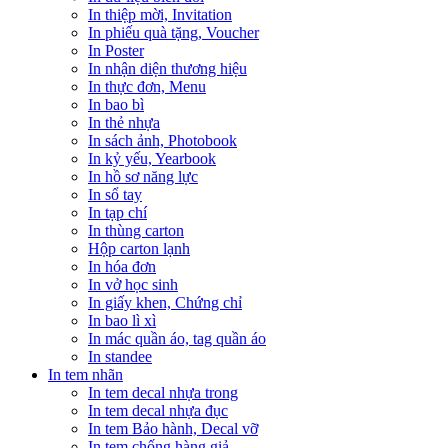
In thiệp mời, Invitation
In phiếu quà tặng, Voucher
In Poster
In nhận diện thương hiệu
In thực đơn, Menu
In bao bì
In thẻ nhựa
In sách ảnh, Photobook
In kỷ yếu, Yearbook
In hồ sơ năng lực
In sổ tay
In tạp chí
In thùng carton
Hộp carton lạnh
In hóa đơn
In vở học sinh
In giấy khen, Chứng chỉ
In bao lì xì
In mác quần áo, tag quần áo
In standee
In tem nhãn
In tem decal nhựa trong
In tem decal nhựa đục
In tem Bảo hành, Decal vỡ
In tem chống hàng giả