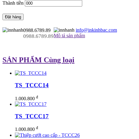
Thành tiền
Đặt hàng
info@inkinhbac.com
0988.6789.89
Mô tả sản phẩm
0988.6789.89
SẢN PHẨM Cùng loại
TS_TCCC14
đ
1.000.800
TS_TCCC17
đ
1.000.800