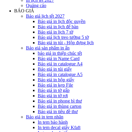
In lịch tết 2027
Quảng cáo
BÁO GIÁ
Báo giá lịch tết 2027
Báo giá in lịch độc quyền
Báo giá in lịch để bàn
Báo giá in lịch 7 tờ
Báo giá lịch treo tường 5 tờ
Báo giá in túi - Hộp đựng lịch
Báo giá sản phẩm in ấn
báo giá in thiệp chúc tết
Báo giá in Name Card
Báo giá in catalogue A4
Báo giá in túi giấy
Báo giá in catalogue A5
Báo giá in hộp giấy
Báo giá in kẹp File
Báo giá in tờ gấp
Báo giá in tờ rơi
Báo giá in phong bì thư
Báo giá in thùng carton
Báo giá in tiêu đề thư
Báo giá in tem nhãn
In tem bảo hành
In tem decal giấy Kfaft