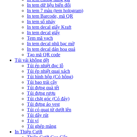
In tem dữ liệu biến đổi
In tem 7 màu (tem hologram)
In tem Barcode, mã QR
In tem số nhảy
In tem decal giấy Kraft
In tem decal giấy
Tem mã vạch
In tem decal nhũ bạc mờ
In tem decal dán hoa quả
Tạo mã QR code
Túi vải không dệt
Túi ép nhiệt đục lỗ
Túi ép nhiệt quai xách
Túi hình hộp (Có hông)
Túi bao trái cây
Túi đựng quà tết
Túi đựng rượu
Túi chặt góc (Có đáy)
Túi đựng áo vest
Túi có quai từ dưới lên
Túi dây rút
Túi ví
Túi ghép màng
In Thiệp Cưới