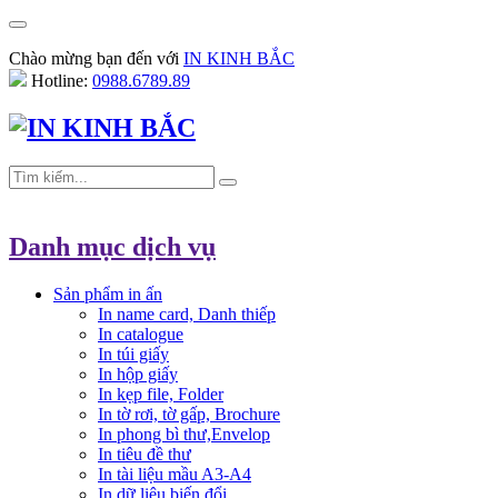
Chào mừng bạn đến với
IN KINH BẮC
Hotline:
0988.6789.89
Danh mục dịch vụ
Sản phẩm in ấn
In name card, Danh thiếp
In catalogue
In túi giấy
In hộp giấy
In kẹp file, Folder
In tờ rơi, tờ gấp, Brochure
In phong bì thư,Envelop
In tiêu đề thư
In tài liệu mầu A3-A4
In dữ liệu biến đổi