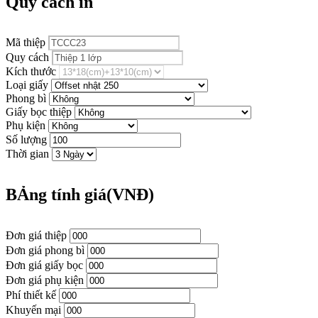
Quy cách in
Mã thiệp
Quy cách
Kích thước
Loại giấy
Phong bì
Giấy bọc thiệp
Phụ kiện
Số lượng
Thời gian
BẢng tính giá(VNĐ)
Đơn giá thiệp
Đơn giá phong bì
Đơn giá giấy bọc
Đơn giá phụ kiện
Phí thiết kế
Khuyến mại