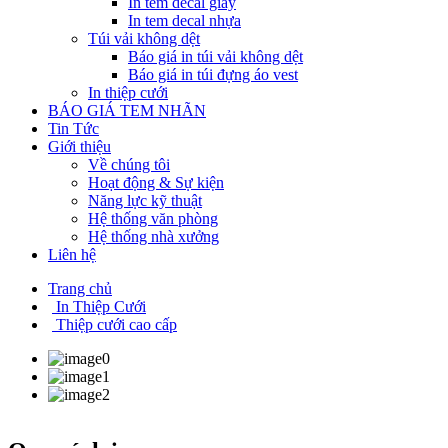
In tem decal giấy
In tem decal nhựa
Túi vải không dệt
Báo giá in túi vải không dệt
Báo giá in túi đựng áo vest
In thiệp cưới
BÁO GIÁ TEM NHÃN
Tin Tức
Giới thiệu
Về chúng tôi
Hoạt động & Sự kiện
Năng lực kỹ thuật
Hệ thống văn phòng
Hệ thống nhà xưởng
Liên hệ
Trang chủ
In Thiệp Cưới
Thiệp cưới cao cấp