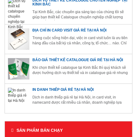
DỊCH VỤ THIẾT KẾ CATALOGUE CHUYÊN NGHIỆP TẠI
KINH BẮC
Tại Kinh Bắc, các chuyên gia sáng tạo của chúng tôi sẽ
giúp bạn thiết kế Catalogue chuyên nghiệp chất lượng
cao, chắc chắn sẽ mang lại hiệu quả tuyệt vời cho chiến
lược Marketing của bạn.
ĐỊA CHỈ IN CARD VISIT GIÁ RẺ TẠI HÀ NỘI
Trong cuộc sống hiện đại, việc in card visit luôn là ưu tiên
hàng đầu của bất kỳ cá nhân, công ty, tổ chức… nào. Chỉ
cần sử dụng dịch vụ in card visit giá rẻ tại Công Ty Cổ
Phần In Và Dịch Vụ Thương Mại Kinh Bắc, quý khách
hàng đã...
BÁO GIÁ THIẾT KẾ CATALOGUE GIÁ RẺ TẠI HÀ NỘI
Khi chọn thiết kế catalogue tại Kinh Bắc thì quý khách sẽ
được hưởng dịch vụ thiết kế và in catalogue giá rẻ nhưng
chất lượng thì cực kỳ cao cấp
IN DANH THIẾP GIÁ RẺ TẠI HÀ NỘI
Dịch in danh thiếp giá rẻ tại Hà Nội, in card visit, in
namecarrd được rất nhiều cá nhân, doanh nghiệp lựa
chọn để có thể tạo được ấn tượng với khách hàng
SẢN PHẨM BÁN CHẠY