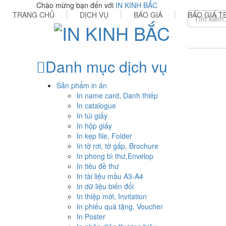
Chào mừng bạn đến với
IN KINH BẮC
TRANG CHỦ
DỊCH VỤ
BÁO GIÁ
BÁO GIÁ T
Danh mục dịch vụ
Sản phẩm in ấn
In name card, Danh thiếp
In catalogue
In túi giấy
In hộp giấy
In kẹp file, Folder
In tờ rơi, tờ gấp, Brochure
In phong bì thư,Envelop
In tiêu đề thư
In tài liệu mầu A3-A4
In dữ liệu biến đổi
In thiệp mời, Invitation
In phiếu quà tặng, Voucher
In Poster