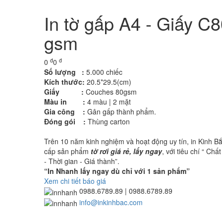
In tờ gấp A4 - Giấy C
gsm
đ
đ
0
0
Số lượng :
5.000 chiếc
Kích thước:
20.5*29.5(cm)
Giấy :
Couches 80gsm
Màu in :
4 màu | 2 mặt
Gia công :
Gân gấp thành phẩm.
Đóng gói :
Thùng carton
Trên 10 năm kinh nghiệm và hoạt động uy tín, in Kinh B
cấp sản phẩm
tờ rơi giá rẻ, lấy ngay
, với tiêu chí “ Chấ
- Thời gian - Giá thành”.
“In Nhanh lấy ngay dù chỉ với 1 sản phẩm”
Xem chi tiết báo giá
0988.6789.89
| 0988.6789.89
info@inkinhbac.com