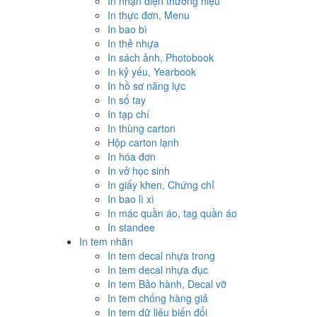
In nhận diện thương hiệu
In thực đơn, Menu
In bao bì
In thẻ nhựa
In sách ảnh, Photobook
In kỷ yếu, Yearbook
In hồ sơ năng lực
In sổ tay
In tạp chí
In thùng carton
Hộp carton lạnh
In hóa đơn
In vở học sinh
In giấy khen, Chứng chỉ
In bao lì xì
In mác quần áo, tag quần áo
In standee
In tem nhãn
In tem decal nhựa trong
In tem decal nhựa đục
In tem Bảo hành, Decal vỡ
In tem chống hàng giả
In tem dữ liệu biến đổi