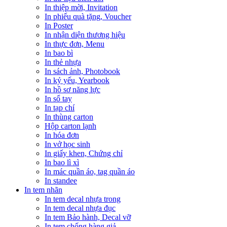
In thiệp mời, Invitation
In phiếu quà tặng, Voucher
In Poster
In nhận diện thương hiệu
In thực đơn, Menu
In bao bì
In thẻ nhựa
In sách ảnh, Photobook
In kỷ yếu, Yearbook
In hồ sơ năng lực
In sổ tay
In tạp chí
In thùng carton
Hộp carton lạnh
In hóa đơn
In vở học sinh
In giấy khen, Chứng chỉ
In bao lì xì
In mác quần áo, tag quần áo
In standee
In tem nhãn
In tem decal nhựa trong
In tem decal nhựa đục
In tem Bảo hành, Decal vỡ
In tem chống hàng giả