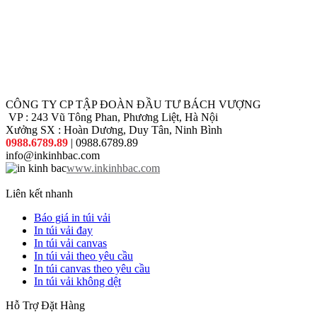
CÔNG TY CP TẬP ĐOÀN ĐẦU TƯ BÁCH VƯỢNG
VP : 243 Vũ Tông Phan, Phương Liệt, Hà Nội
Xưởng SX : Hoàn Dương, Duy Tân, Ninh Bình
0988.6789.89
| 0988.6789.89
info@inkinhbac.com
www.inkinhbac.com
Liên kết nhanh
Báo giá in túi vải
In túi vải đay
In túi vải canvas
In túi vải theo yêu cầu
In túi canvas theo yêu cầu
In túi vải không dệt
Hỗ Trợ Đặt Hàng