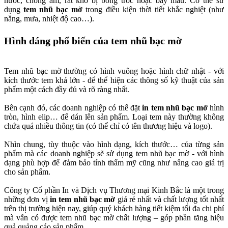
nước, chống ẩm, rất khó bị bong tróc hoặc bay màu. Có thể sử
dụng
tem nhũ bạc mờ
trong điều kiện thời tiết khắc nghiệt (như
nắng, mưa, nhiệt độ cao…).
Hình dáng phổ biến của tem nhũ bạc mờ
Tem nhũ bạc mờ thường có hình vuông hoặc hình chữ nhật - với
kích thước tem khá lớn - để thể hiện các thông số kỹ thuật của sản
phẩm một cách đầy đủ và rõ ràng nhất.
Bên cạnh đó, các doanh nghiệp có thể đặt
in tem nhũ bạc mờ
hình
tròn, hình elip… để dán lên sản phẩm. Loại tem này thường không
chứa quá nhiều thông tin (có thể chỉ có tên thương hiệu và logo).
Nhìn chung, tùy thuộc vào hình dạng, kích thước… của từng sản
phẩm mà các doanh nghiệp sẽ sử dụng tem nhũ bạc mờ - với hình
dạng phù hợp để đảm bảo tính thẩm mỹ cũng như nâng cao giá trị
cho sản phẩm.
Công ty Cổ phần In và Dịch vụ Thương mại Kinh Bắc là một trong
những đơn vị
in tem nhũ bạc mờ
giá rẻ nhất và chất lượng tốt nhất
trên thị trường hiện nay, giúp quý khách hàng tiết kiệm tối đa chi phí
mà vẫn có được tem nhũ bạc mờ chất lượng – góp phần tăng hiệu
quả quảng cáo sản phẩm.