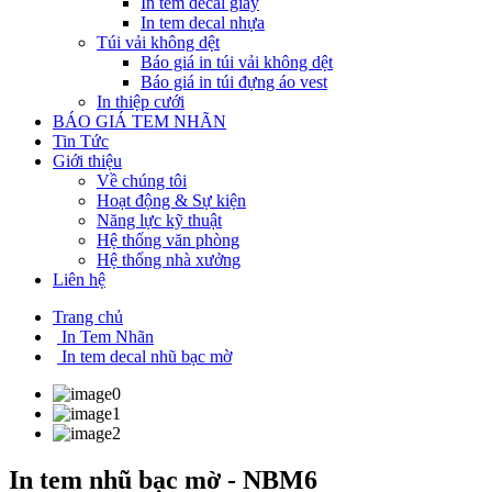
In tem decal giấy
In tem decal nhựa
Túi vải không dệt
Báo giá in túi vải không dệt
Báo giá in túi đựng áo vest
In thiệp cưới
BÁO GIÁ TEM NHÃN
Tin Tức
Giới thiệu
Về chúng tôi
Hoạt động & Sự kiện
Năng lực kỹ thuật
Hệ thống văn phòng
Hệ thống nhà xưởng
Liên hệ
Trang chủ
In Tem Nhãn
In tem decal nhũ bạc mờ
In tem nhũ bạc mờ - NBM6