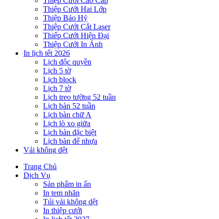
Thiệp Cưới Cao Cấp
Thiệp Cưới Hai Lớp
Thiệp Báo Hỷ
Thiệp Cưới Cắt Laser
Thiếp Cưới Hiện Đại
Thiệp Cưới In Ảnh
In lịch tết 2026
Lịch độc quyền
Lịch 5 tờ
Lịch block
Lịch 7 tờ
Lịch treo tường 52 tuần
Lịch bàn 52 tuần
Lịch bàn chữ A
Lịch lò xo giữa
Lịch bàn đặc biệt
Lịch bàn đế nhựa
Vải không dệt
Trang Chủ
Dịch Vụ
Sản phẩm in ấn
In tem nhãn
Túi vải không dệt
In thiệp cưới