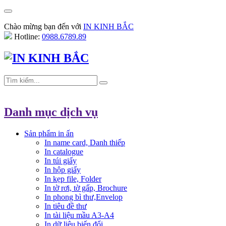
Chào mừng bạn đến với
IN KINH BẮC
Hotline:
0988.6789.89
Danh mục dịch vụ
Sản phẩm in ấn
In name card, Danh thiếp
In catalogue
In túi giấy
In hộp giấy
In kẹp file, Folder
In tờ rơi, tờ gấp, Brochure
In phong bì thư,Envelop
In tiêu đề thư
In tài liệu mầu A3-A4
In dữ liệu biến đổi