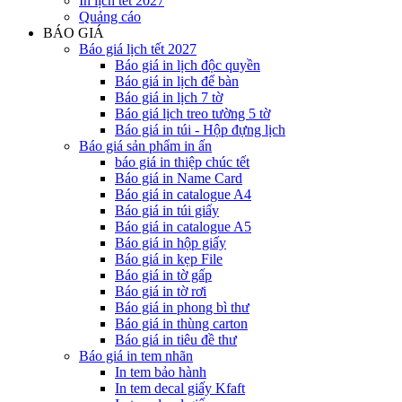
In lịch tết 2027
Quảng cáo
BÁO GIÁ
Báo giá lịch tết 2027
Báo giá in lịch độc quyền
Báo giá in lịch để bàn
Báo giá in lịch 7 tờ
Báo giá lịch treo tường 5 tờ
Báo giá in túi - Hộp đựng lịch
Báo giá sản phẩm in ấn
báo giá in thiệp chúc tết
Báo giá in Name Card
Báo giá in catalogue A4
Báo giá in túi giấy
Báo giá in catalogue A5
Báo giá in hộp giấy
Báo giá in kẹp File
Báo giá in tờ gấp
Báo giá in tờ rơi
Báo giá in phong bì thư
Báo giá in thùng carton
Báo giá in tiêu đề thư
Báo giá in tem nhãn
In tem bảo hành
In tem decal giấy Kfaft