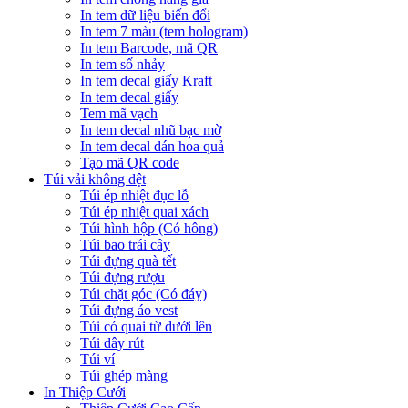
In tem dữ liệu biến đổi
In tem 7 màu (tem hologram)
In tem Barcode, mã QR
In tem số nhảy
In tem decal giấy Kraft
In tem decal giấy
Tem mã vạch
In tem decal nhũ bạc mờ
In tem decal dán hoa quả
Tạo mã QR code
Túi vải không dệt
Túi ép nhiệt đục lỗ
Túi ép nhiệt quai xách
Túi hình hộp (Có hông)
Túi bao trái cây
Túi đựng quà tết
Túi đựng rượu
Túi chặt góc (Có đáy)
Túi đựng áo vest
Túi có quai từ dưới lên
Túi dây rút
Túi ví
Túi ghép màng
In Thiệp Cưới