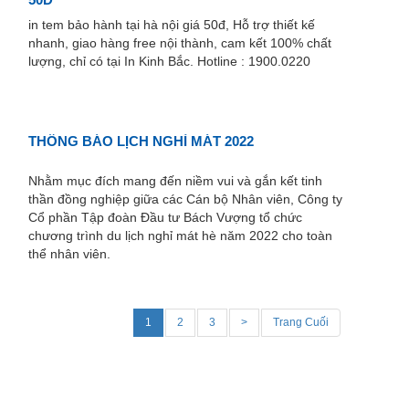
in tem bảo hành tại hà nội giá 50đ, Hỗ trợ thiết kế
nhanh, giao hàng free nội thành, cam kết 100% chất
lượng, chỉ có tại In Kinh Bắc. Hotline : 1900.0220
THÔNG BÁO LỊCH NGHỈ MÁT 2022
Nhằm mục đích mang đến niềm vui và gắn kết tinh
thần đồng nghiệp giữa các Cán bộ Nhân viên, Công ty
Cổ phần Tập đoàn Đầu tư Bách Vượng tổ chức
chương trình du lịch nghỉ mát hè năm 2022 cho toàn
thể nhân viên.
1
2
3
>
Trang Cuối