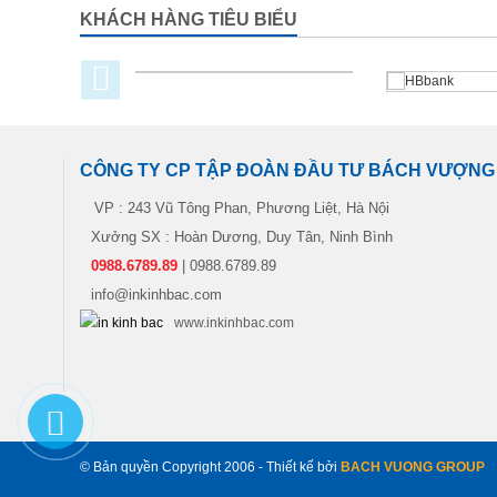
KHÁCH HÀNG TIÊU BIỂU
CÔNG TY CP TẬP ĐOÀN ĐẦU TƯ BÁCH VƯỢNG
VP : 243 Vũ Tông Phan, Phương Liệt, Hà Nội
Xưởng SX : Hoàn Dương, Duy Tân, Ninh Bình
0988.6789.89
| 0988.6789.89
info@inkinhbac.com
www.inkinhbac.com
© Bản quyền Copyright 2006 - Thiết kế bởi
BACH VUONG GROUP