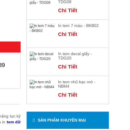
TDG08
Chi Tiết
In tem 7 màu - BKB02
Chi Tiết
In tem decal giấy -
TDG20
89
Chi Tiết
In tem nhũ bạc mờ -
NBM4
Chi Tiết
năng lực kỹ
SẢN PHẨM KHUYÊN MẠI
 in
tem dữ