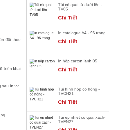
Túi có quai từ dưới lên -
TV05
Chi Tiết
In catalogue A4 - 96 trang
iến đổi theo
Chi Tiết
In hộp carton lạnh 05
ẽ triển khai
Chi Tiết
sau in.vv..
Túi hình hộp có hông -
TVCH21
Chi Tiết
àng.
Túi ép nhiệt có quai xách-
TVEN27