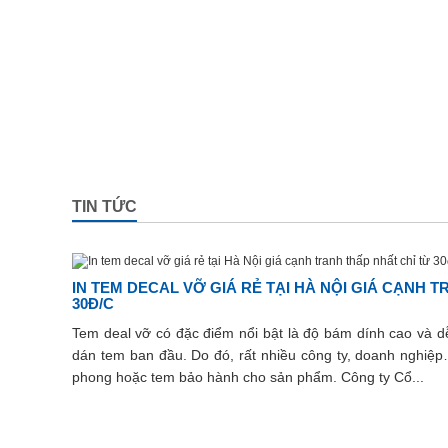
TIN TỨC
IN TEM DECAL VỠ GIÁ RẺ TẠI HÀ NỘI GIÁ CẠNH 
30Đ/C
​Tem deal vỡ có đặc điểm nổi bật là độ bám dính cao và dễ 
dán tem ban đầu. Do đó, rất nhiều công ty, doanh nghiệ
phong hoặc tem bảo hành cho sản phẩm. Công ty Cổ...