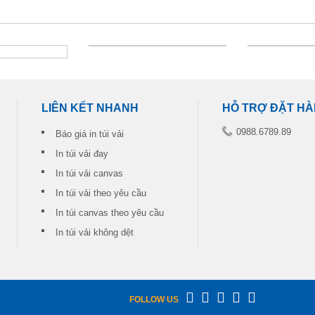
LIÊN KẾT NHANH
HỖ TRỢ ĐẶT H
0988.6789.89
Báo giá in túi vải
In túi vải đay
In túi vải canvas
In túi vải theo yêu cầu
In túi canvas theo yêu cầu
In túi vải không dệt
FOLLOW US