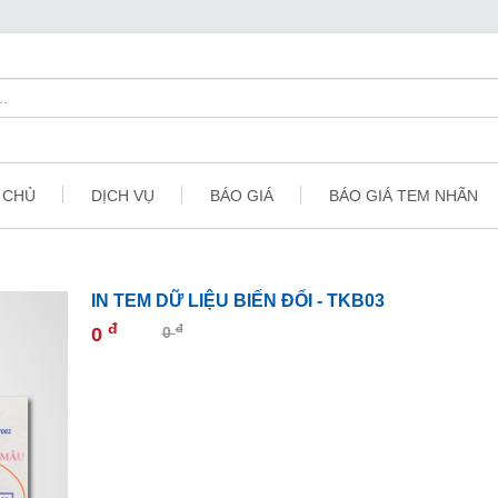
 CHỦ
DỊCH VỤ
BÁO GIÁ
BÁO GIÁ TEM NHÃN
IN TEM DỮ LIỆU BIẾN ĐỔI - TKB03
đ
đ
0
0