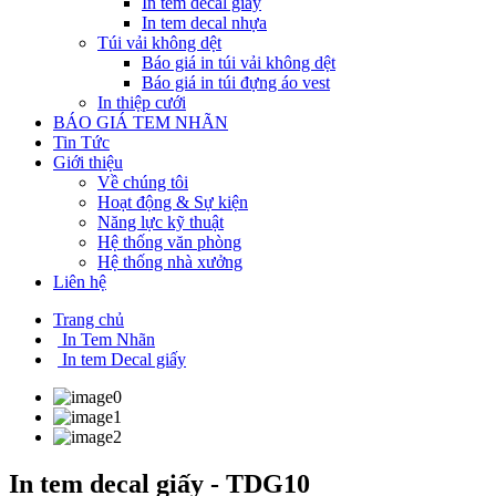
In tem decal giấy
In tem decal nhựa
Túi vải không dệt
Báo giá in túi vải không dệt
Báo giá in túi đựng áo vest
In thiệp cưới
BÁO GIÁ TEM NHÃN
Tin Tức
Giới thiệu
Về chúng tôi
Hoạt động & Sự kiện
Năng lực kỹ thuật
Hệ thống văn phòng
Hệ thống nhà xưởng
Liên hệ
Trang chủ
In Tem Nhãn
In tem Decal giấy
In tem decal giấy - TDG10