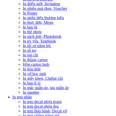
In thiệp mời, Invitation
In phiếu quà tặng, Voucher
In Poster
In nhận diện thương hiệu
In thực đơn, Menu
In bao bì
In thẻ nhựa
In sách ảnh, Photobook
In kỷ yếu, Yearbook
In hồ sơ năng lực
In sổ tay
In tạp chí
In thùng carton
Hộp carton lạnh
In hóa đơn
In vở học sinh
In giấy khen, Chứng chỉ
In bao lì xì
In mác quần áo, tag quần áo
In standee
In tem nhãn
In tem decal nhựa trong
In tem decal nhựa đục
In tem Bảo hành, Decal vỡ
In tem chống hàng giả