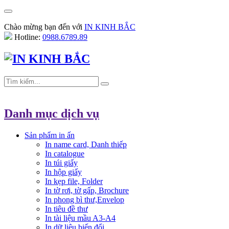
Chào mừng bạn đến với
IN KINH BẮC
Hotline:
0988.6789.89
Danh mục dịch vụ
Sản phẩm in ấn
In name card, Danh thiếp
In catalogue
In túi giấy
In hộp giấy
In kẹp file, Folder
In tờ rơi, tờ gấp, Brochure
In phong bì thư,Envelop
In tiêu đề thư
In tài liệu mầu A3-A4
In dữ liệu biến đổi