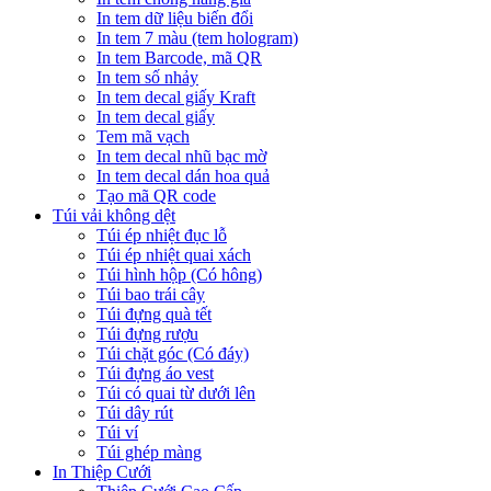
In tem dữ liệu biến đổi
In tem 7 màu (tem hologram)
In tem Barcode, mã QR
In tem số nhảy
In tem decal giấy Kraft
In tem decal giấy
Tem mã vạch
In tem decal nhũ bạc mờ
In tem decal dán hoa quả
Tạo mã QR code
Túi vải không dệt
Túi ép nhiệt đục lỗ
Túi ép nhiệt quai xách
Túi hình hộp (Có hông)
Túi bao trái cây
Túi đựng quà tết
Túi đựng rượu
Túi chặt góc (Có đáy)
Túi đựng áo vest
Túi có quai từ dưới lên
Túi dây rút
Túi ví
Túi ghép màng
In Thiệp Cưới