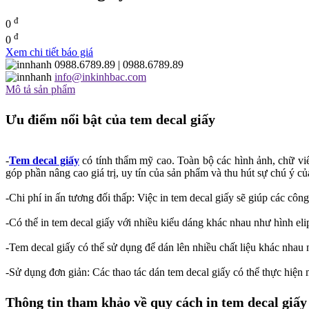
đ
0
đ
0
Xem chi tiết báo giá
0988.6789.89
| 0988.6789.89
info@inkinhbac.com
Mô tả sản phẩm
Ưu điểm nổi bật của tem decal giấy
-
Tem decal giấy
có tính thẩm mỹ cao. Toàn bộ các hình ảnh, chữ viết
góp phần nâng cao giá trị, uy tín của sản phẩm và thu hút sự chú ý 
-Chi phí in ấn tương đối thấp: Việc in tem decal giấy sẽ giúp các công
-Có thể in tem decal giấy với nhiều kiểu dáng khác nhau như hình elip,
-Tem decal giấy có thể sử dụng để dán lên nhiều chất liệu khác nhau n
-Sử dụng đơn giản: Các thao tác dán tem decal giấy có thể thực hiện 
Thông tin tham khảo về quy cách in tem decal giấy