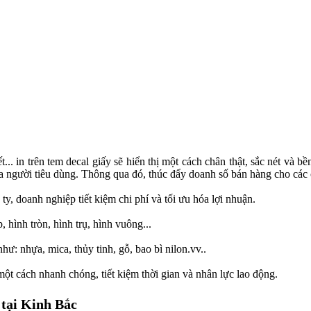
... in trên tem decal giấy sẽ hiển thị một cách chân thật, sắc nét và
của người tiêu dùng. Thông qua đó, thúc đẩy doanh số bán hàng cho các
 ty, doanh nghiệp tiết kiệm chi phí và tối ưu hóa lợi nhuận.
 hình tròn, hình trụ, hình vuông...
hư: nhựa, mica, thủy tinh, gỗ, bao bì nilon.vv..
một cách nhanh chóng, tiết kiệm thời gian và nhân lực lao động.
 tại Kinh Bắc