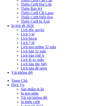
Thiệp Cưới Cao Cấp
Thiệp Cưới Hai Lớp
Thiệp Báo Hỷ
Thiệp Cưới Cắt Laser
Thiếp Cưới Hiện Đại
Thiệp Cưới In Ảnh
In lịch tết 2026
Lịch độc quyền
Lịch 5 tờ
Lịch block
Lịch 7 tờ
Lịch treo tường 52 tuần
Lịch bàn 52 tuần
Lịch bàn chữ A
Lịch lò xo giữa
Lịch bàn đặc biệt
Lịch bàn đế nhựa
Vải không dệt
Trang Chủ
Dịch Vụ
Sản phẩm in ấn
In tem nhãn
Túi vải không dệt
In thiệp cưới