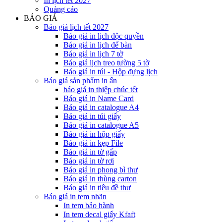
In lịch tết 2027
Quảng cáo
BÁO GIÁ
Báo giá lịch tết 2027
Báo giá in lịch độc quyền
Báo giá in lịch để bàn
Báo giá in lịch 7 tờ
Báo giá lịch treo tường 5 tờ
Báo giá in túi - Hộp đựng lịch
Báo giá sản phẩm in ấn
báo giá in thiệp chúc tết
Báo giá in Name Card
Báo giá in catalogue A4
Báo giá in túi giấy
Báo giá in catalogue A5
Báo giá in hộp giấy
Báo giá in kẹp File
Báo giá in tờ gấp
Báo giá in tờ rơi
Báo giá in phong bì thư
Báo giá in thùng carton
Báo giá in tiêu đề thư
Báo giá in tem nhãn
In tem bảo hành
In tem decal giấy Kfaft