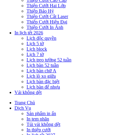
Thiệp Cưới Cao Cấp
Thiệp Cưới Hai Lớp
Thiệp Báo Hỷ
Thiệp Cưới Cắt Laser
Thiếp Cưới Hiện Đại
Thiệp Cưới In Ảnh
In lịch tết 2026
Lịch độc quyền
Lịch 5 tờ
Lịch block
Lịch 7 tờ
Lịch treo tường 52 tuần
Lịch bàn 52 tuần
Lịch bàn chữ A
Lịch lò xo giữa
Lịch bàn đặc biệt
Lịch bàn đế nhựa
Vải không dệt
Trang Chủ
Dịch Vụ
Sản phẩm in ấn
In tem nhãn
Túi vải không dệt
In thiệp cưới