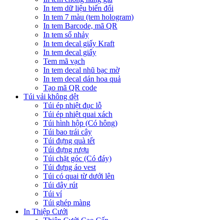
In tem dữ liệu biến đổi
In tem 7 màu (tem hologram)
In tem Barcode, mã QR
In tem số nhảy
In tem decal giấy Kraft
In tem decal giấy
Tem mã vạch
In tem decal nhũ bạc mờ
In tem decal dán hoa quả
Tạo mã QR code
Túi vải không dệt
Túi ép nhiệt đục lỗ
Túi ép nhiệt quai xách
Túi hình hộp (Có hông)
Túi bao trái cây
Túi đựng quà tết
Túi đựng rượu
Túi chặt góc (Có đáy)
Túi đựng áo vest
Túi có quai từ dưới lên
Túi dây rút
Túi ví
Túi ghép màng
In Thiệp Cưới