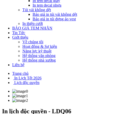
In tem decal giấy
In tem decal nhựa
Túi vải không dệt
Báo giá in túi vải không dệt
Báo giá in túi đựng áo vest
In thiệp cưới
BÁO GIÁ TEM NHÃN
Tin Tức
Giới thiệu
Về chúng tôi
Hoạt động & Sự kiện
Năng lực kỹ thuật
Hệ thống văn phòng
Hệ thống nhà xưởng
Liên hệ
Trang chủ
In Lịch Tết 2026
Lịch độc quyền
In lịch độc quyền - LDQ06