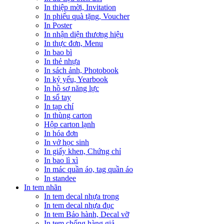
In thiệp mời, Invitation
In phiếu quà tặng, Voucher
In Poster
In nhận diện thương hiệu
In thực đơn, Menu
In bao bì
In thẻ nhựa
In sách ảnh, Photobook
In kỷ yếu, Yearbook
In hồ sơ năng lực
In sổ tay
In tạp chí
In thùng carton
Hộp carton lạnh
In hóa đơn
In vở học sinh
In giấy khen, Chứng chỉ
In bao lì xì
In mác quần áo, tag quần áo
In standee
In tem nhãn
In tem decal nhựa trong
In tem decal nhựa đục
In tem Bảo hành, Decal vỡ
In tem chống hàng giả