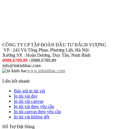
CÔNG TY CP TẬP ĐOÀN ĐẦU TƯ BÁCH VƯỢNG
VP : 243 Vũ Tông Phan, Phương Liệt, Hà Nội
Xưởng SX : Hoàn Dương, Duy Tân, Ninh Bình
0988.6789.89
| 0988.6789.89
info@inkinhbac.com
www.inkinhbac.com
Liên kết nhanh
Báo giá in túi vải
In túi vải đay
In túi vải canvas
In túi vải theo yêu cầu
In túi canvas theo yêu cầu
In túi vải không dệt
Hỗ Trợ Đặt Hàng