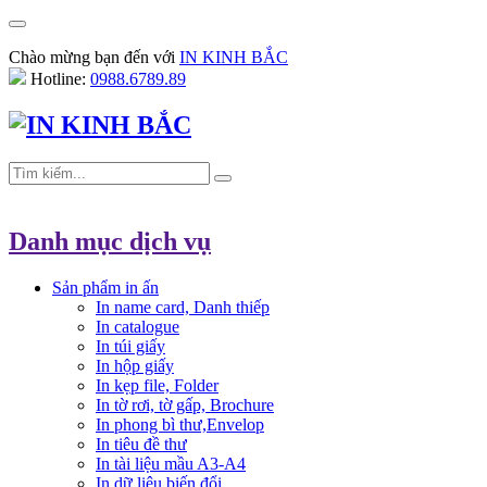
Chào mừng bạn đến với
IN KINH BẮC
Hotline:
0988.6789.89
Danh mục dịch vụ
Sản phẩm in ấn
In name card, Danh thiếp
In catalogue
In túi giấy
In hộp giấy
In kẹp file, Folder
In tờ rơi, tờ gấp, Brochure
In phong bì thư,Envelop
In tiêu đề thư
In tài liệu mầu A3-A4
In dữ liệu biến đổi