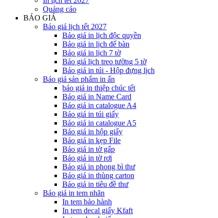
In lịch tết 2027
Quảng cáo
BÁO GIÁ
Báo giá lịch tết 2027
Báo giá in lịch độc quyền
Báo giá in lịch để bàn
Báo giá in lịch 7 tờ
Báo giá lịch treo tường 5 tờ
Báo giá in túi - Hộp đựng lịch
Báo giá sản phẩm in ấn
báo giá in thiệp chúc tết
Báo giá in Name Card
Báo giá in catalogue A4
Báo giá in túi giấy
Báo giá in catalogue A5
Báo giá in hộp giấy
Báo giá in kẹp File
Báo giá in tờ gấp
Báo giá in tờ rơi
Báo giá in phong bì thư
Báo giá in thùng carton
Báo giá in tiêu đề thư
Báo giá in tem nhãn
In tem bảo hành
In tem decal giấy Kfaft