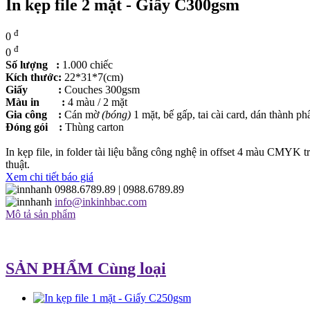
In kẹp file 2 mặt - Giấy C300gsm
đ
0
đ
0
Số lượng :
1.000 chiếc
Kích thước:
22*31*7(cm)
Giấy :
Couches 300gsm
Màu in :
4 màu / 2 mặt
Gia công :
Cán mờ
(bóng)
1 mặt, bế gấp, tai cài card, dán thành p
Đóng gói :
Thùng carton
In kẹp file, in folder tài liệu bằng công nghệ in offset 4 màu CMYK
thuật.
Xem chi tiết báo giá
0988.6789.89
| 0988.6789.89
info@inkinhbac.com
Mô tả sản phẩm
SẢN PHẨM Cùng loại