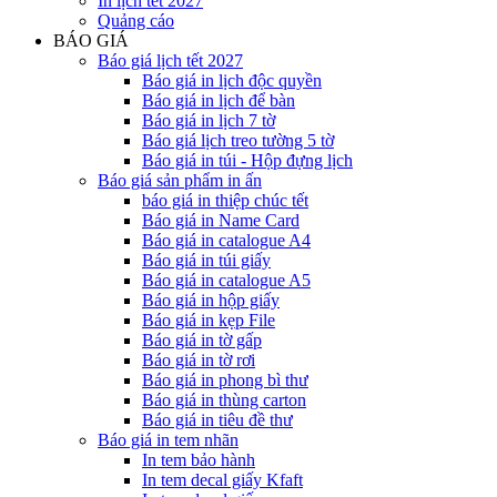
In lịch tết 2027
Quảng cáo
BÁO GIÁ
Báo giá lịch tết 2027
Báo giá in lịch độc quyền
Báo giá in lịch để bàn
Báo giá in lịch 7 tờ
Báo giá lịch treo tường 5 tờ
Báo giá in túi - Hộp đựng lịch
Báo giá sản phẩm in ấn
báo giá in thiệp chúc tết
Báo giá in Name Card
Báo giá in catalogue A4
Báo giá in túi giấy
Báo giá in catalogue A5
Báo giá in hộp giấy
Báo giá in kẹp File
Báo giá in tờ gấp
Báo giá in tờ rơi
Báo giá in phong bì thư
Báo giá in thùng carton
Báo giá in tiêu đề thư
Báo giá in tem nhãn
In tem bảo hành
In tem decal giấy Kfaft