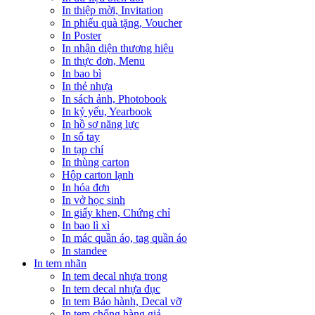
In thiệp mời, Invitation
In phiếu quà tặng, Voucher
In Poster
In nhận diện thương hiệu
In thực đơn, Menu
In bao bì
In thẻ nhựa
In sách ảnh, Photobook
In kỷ yếu, Yearbook
In hồ sơ năng lực
In sổ tay
In tạp chí
In thùng carton
Hộp carton lạnh
In hóa đơn
In vở học sinh
In giấy khen, Chứng chỉ
In bao lì xì
In mác quần áo, tag quần áo
In standee
In tem nhãn
In tem decal nhựa trong
In tem decal nhựa đục
In tem Bảo hành, Decal vỡ
In tem chống hàng giả