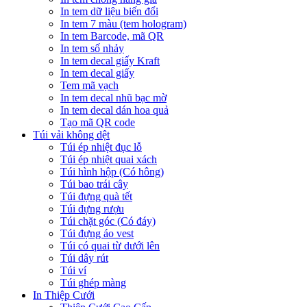
In tem dữ liệu biến đổi
In tem 7 màu (tem hologram)
In tem Barcode, mã QR
In tem số nhảy
In tem decal giấy Kraft
In tem decal giấy
Tem mã vạch
In tem decal nhũ bạc mờ
In tem decal dán hoa quả
Tạo mã QR code
Túi vải không dệt
Túi ép nhiệt đục lỗ
Túi ép nhiệt quai xách
Túi hình hộp (Có hông)
Túi bao trái cây
Túi đựng quà tết
Túi đựng rượu
Túi chặt góc (Có đáy)
Túi đựng áo vest
Túi có quai từ dưới lên
Túi dây rút
Túi ví
Túi ghép màng
In Thiệp Cưới