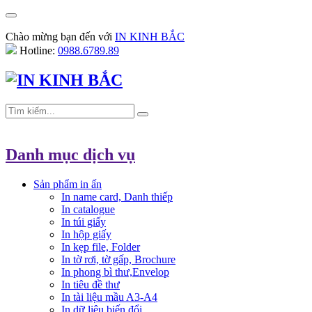
Chào mừng bạn đến với
IN KINH BẮC
Hotline:
0988.6789.89
Danh mục dịch vụ
Sản phẩm in ấn
In name card, Danh thiếp
In catalogue
In túi giấy
In hộp giấy
In kẹp file, Folder
In tờ rơi, tờ gấp, Brochure
In phong bì thư,Envelop
In tiêu đề thư
In tài liệu mầu A3-A4
In dữ liệu biến đổi