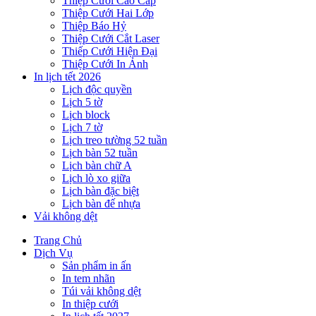
Thiệp Cưới Cao Cấp
Thiệp Cưới Hai Lớp
Thiệp Báo Hỷ
Thiệp Cưới Cắt Laser
Thiếp Cưới Hiện Đại
Thiệp Cưới In Ảnh
In lịch tết 2026
Lịch độc quyền
Lịch 5 tờ
Lịch block
Lịch 7 tờ
Lịch treo tường 52 tuần
Lịch bàn 52 tuần
Lịch bàn chữ A
Lịch lò xo giữa
Lịch bàn đặc biệt
Lịch bàn đế nhựa
Vải không dệt
Trang Chủ
Dịch Vụ
Sản phẩm in ấn
In tem nhãn
Túi vải không dệt
In thiệp cưới