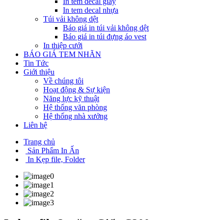
In tem decal giấy
In tem decal nhựa
Túi vải không dệt
Báo giá in túi vải không dệt
Báo giá in túi đựng áo vest
In thiệp cưới
BÁO GIÁ TEM NHÃN
Tin Tức
Giới thiệu
Về chúng tôi
Hoạt động & Sự kiện
Năng lực kỹ thuật
Hệ thống văn phòng
Hệ thống nhà xưởng
Liên hệ
Trang chủ
Sản Phẩm In Ấn
In Kẹp file, Folder