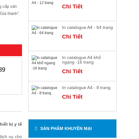
Chi Tiết
g cấp sản
 Giá thành”.
In catalogue A4 - 64 trang
Chi Tiết
In catalogue A4 khổ
ngang -16 trang
89
Chi Tiết
In catalogue A4 - 8 trang
Chi Tiết
iết bị y tế
SẢN PHẨM KHUYÊN MẠI
dịch vụ cho