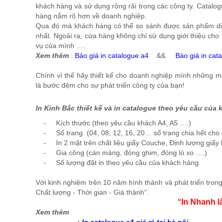
khách hàng và sử dụng rộng rãi trong các công ty. Catalogu
hàng nắm rõ hơn về doanh nghiệp.
Qua đó mà khách hàng có thể so sánh được sản phẩm dịch
nhất. Ngoài ra, cửa hàng không chỉ sử dụng giới thiệu ch
vụ của mình ….
Xem thêm
:
Báo giá in catalogue a4
&&
Báo giá in cat
Chính vì thế hãy thiết kế cho doanh nghiệp mình những m
là bước đệm cho sự phát triển công ty của bạn!
In Kinh Bắc thiết kế và in catalogue theo yêu cầu của
- Kích thước (theo yêu cầu khách A4, A5 ….)
- Số trang (04, 08, 12, 16, 20… số trang chia hết cho 
- In 2 mặt trên chất liệu giấy Couche, Định lượng giấy
- Gia công (cán màng, đóng ghim, đóng lò xo ….)
- Số lượng đặt in theo yêu cầu của khách hàng.
​Với kinh nghiệm trên 10 năm hình thành và phát triển trong
Chất lượng - Thời gian - Giá thành”.
“In Nhanh l
Xem thêm