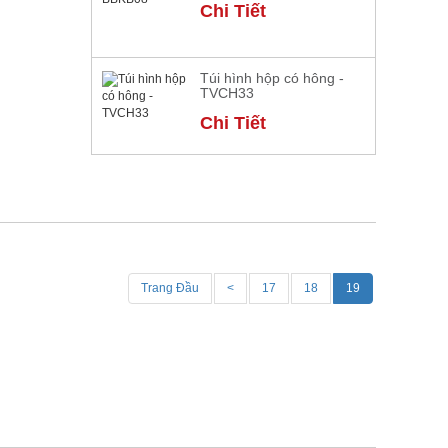
Chi Tiết
Túi hình hộp có hông -
TVCH33
Chi Tiết
Trang Đầu
<
17
18
19