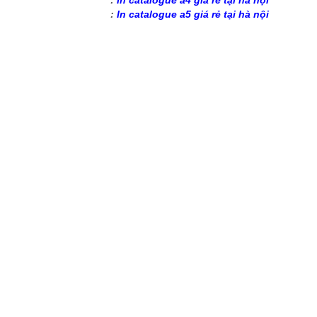
:
In catalogue a4 giá rẻ tại hà nội
:
In catalogue a5 giá rẻ tại hà nội