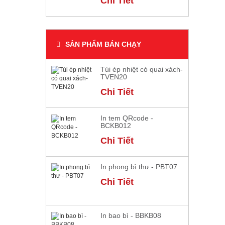
Chi Tiết
SẢN PHẨM BÁN CHẠY
Túi ép nhiệt có quai xách-
TVEN20
Chi Tiết
In tem QRcode -
BCKB012
Chi Tiết
In phong bì thư - PBT07
Chi Tiết
In bao bì - BBKB08