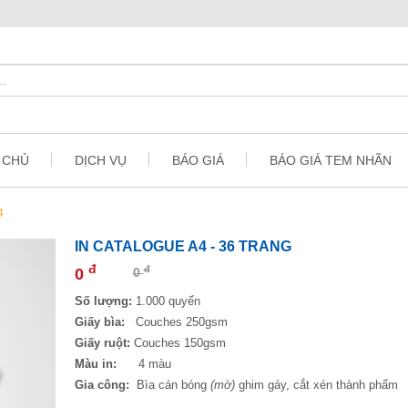
 CHỦ
DỊCH VỤ
BÁO GIÁ
BÁO GIÁ TEM NHÃN
4
IN CATALOGUE A4 - 36 TRANG
đ
đ
0
0
Số lượng:
1.000 quyển
Giấy bìa:
Couches 250gsm
Giấy ruột:
Couches 150gsm
Màu in:
4 màu
Gia công:
Bìa cán bóng
(mờ)
ghim gáy, cắt xén thành phẩm