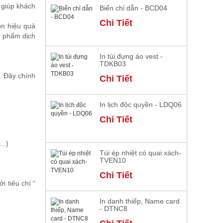
t giúp khách
Biển chỉ dẫn - BCD04
Chi Tiết
ọn hiệu quả
n phẩm dịch
In túi đựng áo vest -
TDKB03
. Đây chính
Chi Tiết
In lịch độc quyền - LDQ06
Chi Tiết
m…)
Túi ép nhiệt có quai xách-
TVEN10
Chi Tiết
với tiêu chí “
In danh thiếp, Name card
- DTNC8