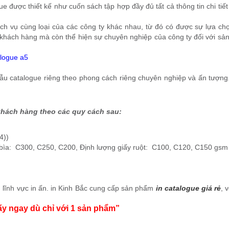
e được thiết kế như cuốn sách tập hợp đầy đủ tất cả thông tin chi tiế
 vụ cùng loại của các công ty khác nhau, từ đó có được sự lựa ch
o khách hàng mà còn thể hiện sự chuyên nghiệp của công ty đối với sả
alogue a5
ẫu catalogue riêng theo phong cách riêng chuyên nghiệp và ấn tượng
 khách hàng theo các quy cách sau:
4))
 bìa: C300, C250, C200, Định lượng giấy ruột: C100, C120, C150 gs
 lĩnh vực in ấn.
in Kinh Bắc cung cấp sản phẩm
in
ca
talogue giá rẻ
, 
ấy ngay dù chỉ với 1 sản phẩm”