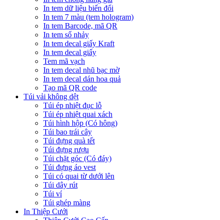
In tem dữ liệu biến đổi
In tem 7 màu (tem hologram)
In tem Barcode, mã QR
In tem số nhảy
In tem decal giấy Kraft
In tem decal giấy
Tem mã vạch
In tem decal nhũ bạc mờ
In tem decal dán hoa quả
Tạo mã QR code
Túi vải không dệt
Túi ép nhiệt đục lỗ
Túi ép nhiệt quai xách
Túi hình hộp (Có hông)
Túi bao trái cây
Túi đựng quà tết
Túi đựng rượu
Túi chặt góc (Có đáy)
Túi đựng áo vest
Túi có quai từ dưới lên
Túi dây rút
Túi ví
Túi ghép màng
In Thiệp Cưới