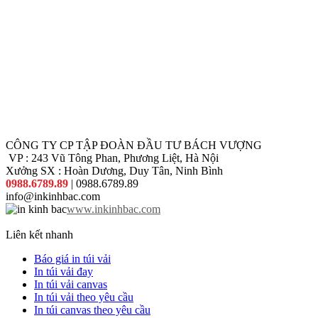
CÔNG TY CP TẬP ĐOÀN ĐẦU TƯ BÁCH VƯỢNG
VP : 243 Vũ Tông Phan, Phương Liệt, Hà Nội
Xưởng SX : Hoàn Dương, Duy Tân, Ninh Bình
0988.6789.89
| 0988.6789.89
info@inkinhbac.com
www.inkinhbac.com
Liên kết nhanh
Báo giá in túi vải
In túi vải đay
In túi vải canvas
In túi vải theo yêu cầu
In túi canvas theo yêu cầu