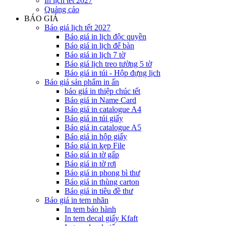
In lịch tết 2027
Quảng cáo
BÁO GIÁ
Báo giá lịch tết 2027
Báo giá in lịch độc quyền
Báo giá in lịch để bàn
Báo giá in lịch 7 tờ
Báo giá lịch treo tường 5 tờ
Báo giá in túi - Hộp đựng lịch
Báo giá sản phẩm in ấn
báo giá in thiệp chúc tết
Báo giá in Name Card
Báo giá in catalogue A4
Báo giá in túi giấy
Báo giá in catalogue A5
Báo giá in hộp giấy
Báo giá in kẹp File
Báo giá in tờ gấp
Báo giá in tờ rơi
Báo giá in phong bì thư
Báo giá in thùng carton
Báo giá in tiêu đề thư
Báo giá in tem nhãn
In tem bảo hành
In tem decal giấy Kfaft