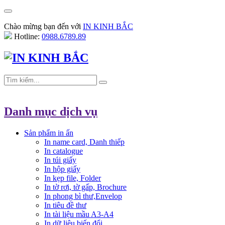
Chào mừng bạn đến với
IN KINH BẮC
Hotline:
0988.6789.89
Danh mục dịch vụ
Sản phẩm in ấn
In name card, Danh thiếp
In catalogue
In túi giấy
In hộp giấy
In kẹp file, Folder
In tờ rơi, tờ gấp, Brochure
In phong bì thư,Envelop
In tiêu đề thư
In tài liệu mầu A3-A4
In dữ liệu biến đổi