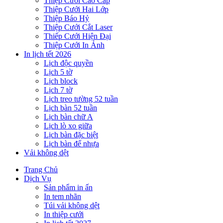
Thiệp Cưới Cao Cấp
Thiệp Cưới Hai Lớp
Thiệp Báo Hỷ
Thiệp Cưới Cắt Laser
Thiếp Cưới Hiện Đại
Thiệp Cưới In Ảnh
In lịch tết 2026
Lịch độc quyền
Lịch 5 tờ
Lịch block
Lịch 7 tờ
Lịch treo tường 52 tuần
Lịch bàn 52 tuần
Lịch bàn chữ A
Lịch lò xo giữa
Lịch bàn đặc biệt
Lịch bàn đế nhựa
Vải không dệt
Trang Chủ
Dịch Vụ
Sản phẩm in ấn
In tem nhãn
Túi vải không dệt
In thiệp cưới