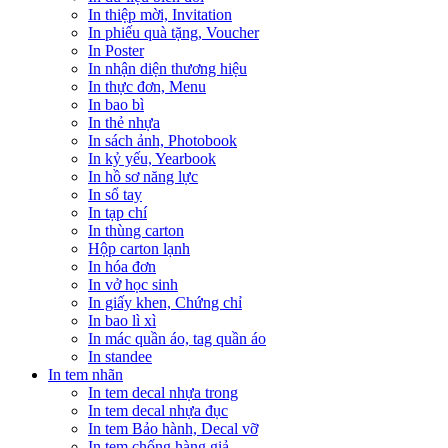
In thiệp mời, Invitation
In phiếu quà tặng, Voucher
In Poster
In nhận diện thương hiệu
In thực đơn, Menu
In bao bì
In thẻ nhựa
In sách ảnh, Photobook
In kỷ yếu, Yearbook
In hồ sơ năng lực
In sổ tay
In tạp chí
In thùng carton
Hộp carton lạnh
In hóa đơn
In vở học sinh
In giấy khen, Chứng chỉ
In bao lì xì
In mác quần áo, tag quần áo
In standee
In tem nhãn
In tem decal nhựa trong
In tem decal nhựa đục
In tem Bảo hành, Decal vỡ
In tem chống hàng giả