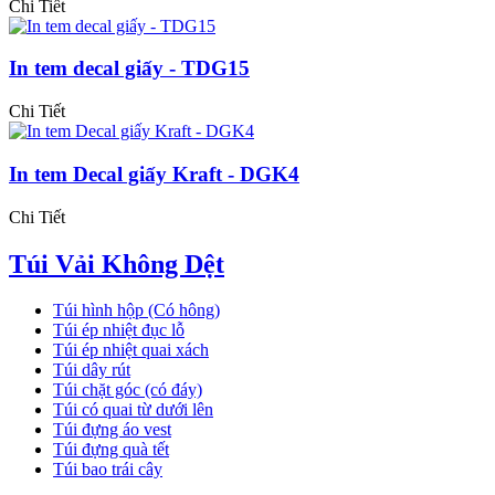
Chi Tiết
In tem decal giấy - TDG15
Chi Tiết
In tem Decal giấy Kraft - DGK4
Chi Tiết
Túi Vải Không Dệt
Túi hình hộp (Có hông)
Túi ép nhiệt đục lỗ
Túi ép nhiệt quai xách
Túi dây rút
Túi chặt góc (có đáy)
Túi có quai từ dưới lên
Túi đựng áo vest
Túi đựng quà tết
Túi bao trái cây