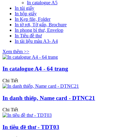
In catalogue A5
In túi giấy
In hộp giấy
In Kẹp file, Folder
In tờ rơi, Tờ gấp, Brochure
In phong bì thư, Envelop
In Tiêu đề thư
In tài liệu màu A3- A4
Xem thêm >>
In catalogue A4 - 64 trang
Chi Tiết
In danh thiếp, Name card - DTNC21
Chi Tiết
In tiêu đề thư - TDT03