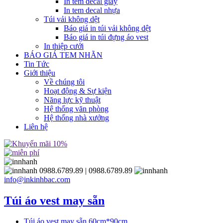
In tem decal giấy
In tem decal nhựa
Túi vải không dệt
Báo giá in túi vải không dệt
Báo giá in túi đựng áo vest
In thiệp cưới
BÁO GIÁ TEM NHÃN
Tin Tức
Giới thiệu
Về chúng tôi
Hoạt động & Sự kiện
Năng lực kỹ thuật
Hệ thống văn phòng
Hệ thống nhà xưởng
Liên hệ
0988.6789.89
| 0988.6789.89
info@inkinhbac.com
Túi áo vest may sẵn
Túi áo vest may sẵn 60cm*90cm