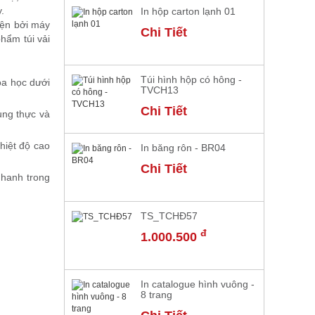
.
In hộp carton lạnh 01
iện bởi máy
Chi Tiết
hẩm túi vải
Túi hình hộp có hông -
óa học dưới
TVCH13
Chi Tiết
ung thực và
hiệt độ cao
In băng rôn - BR04
Chi Tiết
nhanh trong
TS_TCHĐ57
đ
1.000.500
In catalogue hình vuông -
8 trang