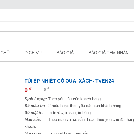
 CHỦ
DỊCH VỤ
BÁO GIÁ
BÁO GIÁ TEM NHÃN
TÚI ÉP NHIỆT CÓ QUAI XÁCH- TVEN24
đ
đ
0
0
Định lượng:
Theo yêu cầu của khách hàng.
Số màu in:
2 màu hoạc theo yêu cầu của khách hàng.
Số mặt in:
In trước, in sau, in hông.
Màu sắc:
Theo màu vải có sẵn, hoặc theo yêu cầu đặt hàn
khách.
Gia công:
Ép nhiệt hoặc may viền.