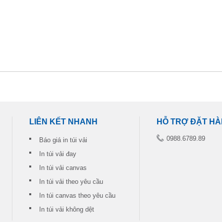
LIÊN KẾT NHANH
HỖ TRỢ ĐẶT H
0988.6789.89
Báo giá in túi vải
In túi vải đay
In túi vải canvas
In túi vải theo yêu cầu
In túi canvas theo yêu cầu
In túi vải không dệt