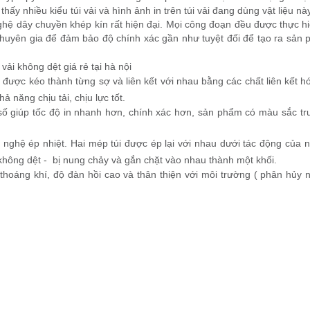
ấy nhiều kiểu túi vải và hình ảnh in trên túi vải đang dùng vật liệu này
hệ dây chuyền khép kín rất hiện đại. Mọi công đoạn đều được thực h
huyên gia để đảm bảo độ chính xác gần như tuyệt đối để tạo ra sản p
được kéo thành từng sợ và liên kết với nhau bằng các chất liên kết h
 năng chịu tải, chịu lực tốt.
số giúp tốc độ in nhanh hơn, chính xác hơn, sản phẩm có màu sắc tr
ghệ ép nhiệt. Hai mép túi được ép lại với nhau dưới tác động của n
 không dệt - bị nung chảy và gắn chặt vào nhau thành một khối.
hoáng khí, độ đàn hồi cao và thân thiện với môi trường ( phân hủy 