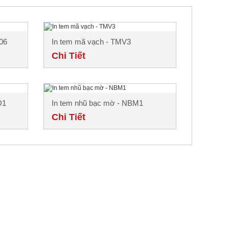
06
In tem mã vạch - TMV3
Chi Tiết
D1
In tem nhũ bạc mờ - NBM1
Chi Tiết