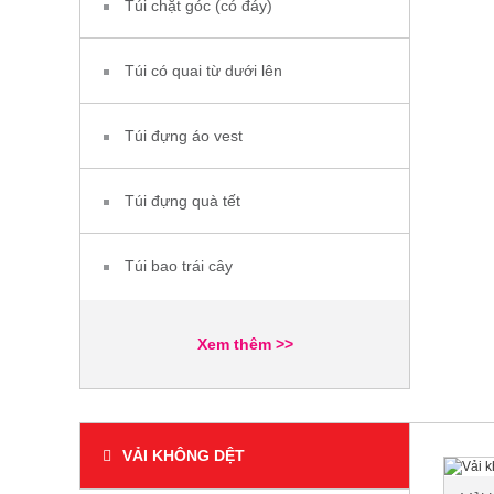
Túi chặt góc (có đáy)
Túi có quai từ dưới lên
Túi đựng áo vest
Túi đựng quà tết
Túi bao trái cây
Xem thêm >>
VẢI KHÔNG DỆT