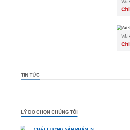
Vải 
Chi
Vải 
Chi
TIN TỨC
LÝ DO CHỌN CHÚNG TÔI
CHẤT LƯỢNG SẢN PHẨM IN