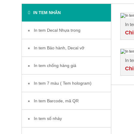
IN TEM NHÃN
In t
In tem Decal Nhựa trong
Chi
In tem Bảo hành, Decal vỡ
In t
In tem chống hàng giả
Chi
In tem 7 màu ( Tem hologram)
In tem Barcode, mã QR
In tem số nhảy