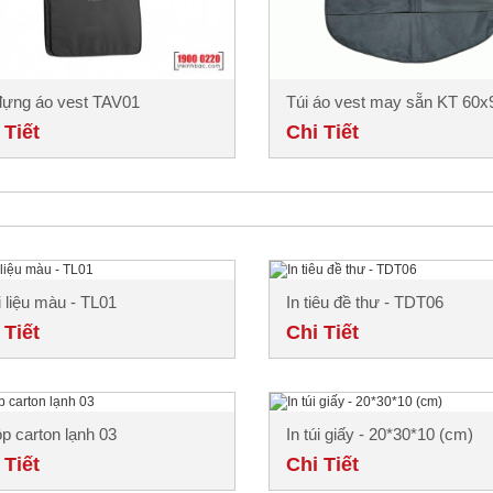
đựng áo vest TAV01
Túi áo vest may sẵn KT 60
 Tiết
Chi Tiết
ài liệu màu - TL01
In tiêu đề thư - TDT06
 Tiết
Chi Tiết
ộp carton lạnh 03
In túi giấy - 20*30*10 (cm)
 Tiết
Chi Tiết