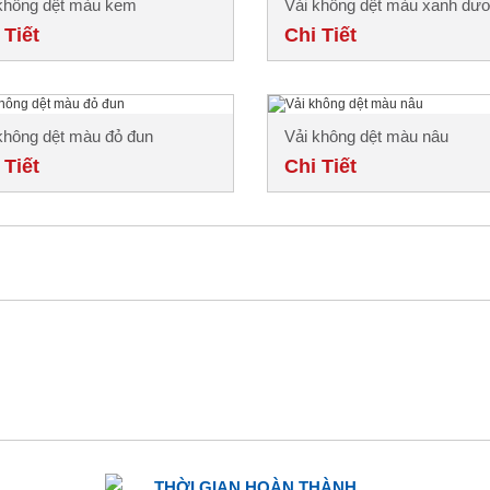
không dệt màu kem
Vải không dệt màu xanh dư
 Tiết
đậm
Chi Tiết
không dệt màu đỏ đun
Vải không dệt màu nâu
 Tiết
Chi Tiết
THỜI GIAN HOÀN THÀNH