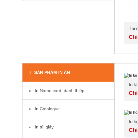
Túi 
Chi
SẢN PHẨM IN ẤN
In t
In Name card, danh thiếp
Chi
In Catalogue
In h
In túi giấy
Chi