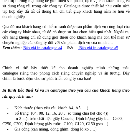
tiếp thị thương mại dùng để giới thiệu sản phẩm, dịch vụ cho khách hàng và
sử dụng rộng rãi trong các công ty. Catalogue được thiết kế như cuốn sách
tập hợp đầy đủ tất cả thông tin chi tiết giúp khách hàng nắm rõ hơn về
doanh nghiệp.
Qua đó mà khách hàng có thể so sánh được sản phẩm dịch vụ cùng loại của
các công ty khác nhau, từ đó có được sự lựa chọn hiệu quả nhất. Ngoài ra,
cửa hàng không chỉ sử dụng giới thiệu cho khách hàng mà còn thể hiện sự
chuyên nghiệp của công ty đối với sản phẩm dịch vụ của mình ….
Xem thêm
:
Báo giá in catalogue a4
&&
Báo giá in catalogue a5
Chính vì thế hãy thiết kế cho doanh nghiệp mình những mẫu
catalogue riêng theo phong cách riêng chuyên nghiệp và ấn tượng. Đây
chính là bước đệm cho sự phát triển công ty của bạn!
In Kinh Bắc thiết kế và in catalogue theo yêu cầu của khách hàng theo
các quy cách sau:
- Kích thước (theo yêu cầu khách A4, A5 ….)
- Số trang (04, 08, 12, 16, 20… số trang chia hết cho 4))
- In 2 mặt trên chất liệu giấy Couche, Định lượng giấy bìa: C300,
C250, C200, Định lượng giấy ruột: C100, C120, C150 gsm…)
- Gia công (cán màng, đóng ghim, đóng lò xo ….)