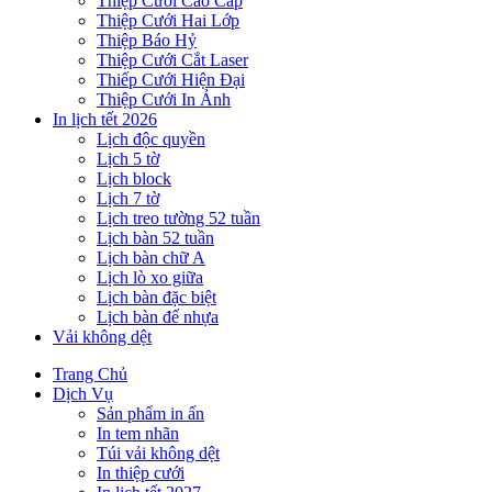
Thiệp Cưới Cao Cấp
Thiệp Cưới Hai Lớp
Thiệp Báo Hỷ
Thiệp Cưới Cắt Laser
Thiếp Cưới Hiện Đại
Thiệp Cưới In Ảnh
In lịch tết 2026
Lịch độc quyền
Lịch 5 tờ
Lịch block
Lịch 7 tờ
Lịch treo tường 52 tuần
Lịch bàn 52 tuần
Lịch bàn chữ A
Lịch lò xo giữa
Lịch bàn đặc biệt
Lịch bàn đế nhựa
Vải không dệt
Trang Chủ
Dịch Vụ
Sản phẩm in ấn
In tem nhãn
Túi vải không dệt
In thiệp cưới