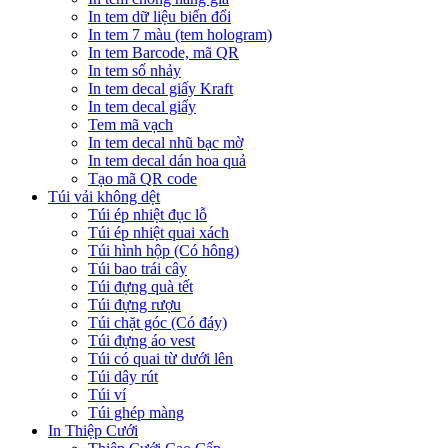
In tem dữ liệu biến đổi
In tem 7 màu (tem hologram)
In tem Barcode, mã QR
In tem số nhảy
In tem decal giấy Kraft
In tem decal giấy
Tem mã vạch
In tem decal nhũ bạc mờ
In tem decal dán hoa quả
Tạo mã QR code
Túi vải không dệt
Túi ép nhiệt đục lỗ
Túi ép nhiệt quai xách
Túi hình hộp (Có hông)
Túi bao trái cây
Túi đựng quà tết
Túi đựng rượu
Túi chặt góc (Có đáy)
Túi đựng áo vest
Túi có quai từ dưới lên
Túi dây rút
Túi ví
Túi ghép màng
In Thiệp Cưới