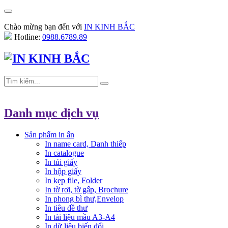
Chào mừng bạn đến với
IN KINH BẮC
Hotline:
0988.6789.89
Danh mục dịch vụ
Sản phẩm in ấn
In name card, Danh thiếp
In catalogue
In túi giấy
In hộp giấy
In kẹp file, Folder
In tờ rơi, tờ gấp, Brochure
In phong bì thư,Envelop
In tiêu đề thư
In tài liệu mầu A3-A4
In dữ liệu biến đổi