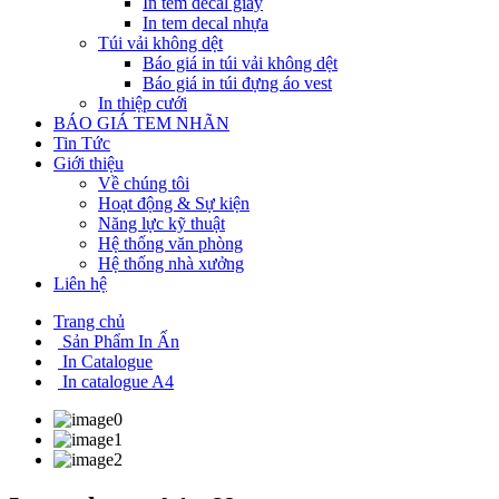
In tem decal giấy
In tem decal nhựa
Túi vải không dệt
Báo giá in túi vải không dệt
Báo giá in túi đựng áo vest
In thiệp cưới
BÁO GIÁ TEM NHÃN
Tin Tức
Giới thiệu
Về chúng tôi
Hoạt động & Sự kiện
Năng lực kỹ thuật
Hệ thống văn phòng
Hệ thống nhà xưởng
Liên hệ
Trang chủ
Sản Phẩm In Ấn
In Catalogue
In catalogue A4